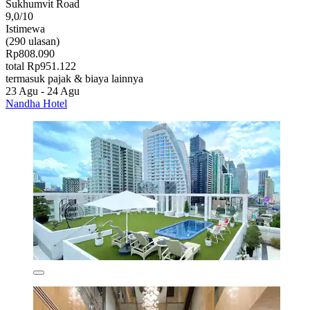
Sukhumvit Road
9,0/10
Istimewa
(290 ulasan)
Rp808.090
total Rp951.122
termasuk pajak & biaya lainnya
23 Agu - 24 Agu
Nandha Hotel