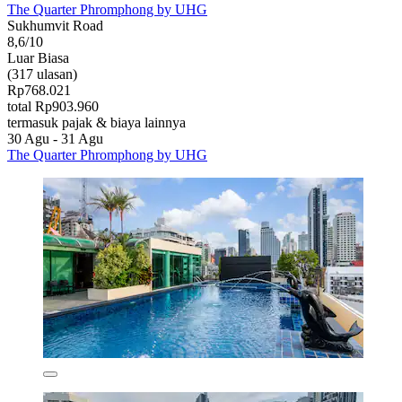
The Quarter Phromphong by UHG
Sukhumvit Road
8,6/10
Luar Biasa
(317 ulasan)
Rp768.021
total Rp903.960
termasuk pajak & biaya lainnya
30 Agu - 31 Agu
The Quarter Phromphong by UHG