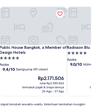
1
Public House Bangkok, a Member of Design Hotels
Radisson Blu Plaza Bang
1
Public House Bangkok, a Member of Design Hotels
Radisson Blu Plaza Bang
Public House Bangkok, a Member of
Radisson Blu Plaza Bang
Design Hotels
Properti
Properti
bintang
Asoke
bintang
5.0
9.0
9,0/10
Istimewa
Asoke
(1.068 ula
dari
5.0
9.4
9,4/10
Sempurna
(85 ulasan)
10,
dari
Harga
Istimewa,
Harg
Rp2.171.506
Rp1
10,
sekarang
(1.068
seka
Sempurna,
total Rp2.555.863
to
Rp2.171.506
ulasan)
Rp1.
(85
termasuk pajak & biaya lainnya
termasuk pajak 
ulasan)
26 Agu - 27 Agu
an dapat berubah sewaktu-waktu. Ketentuan tambahan mungkin