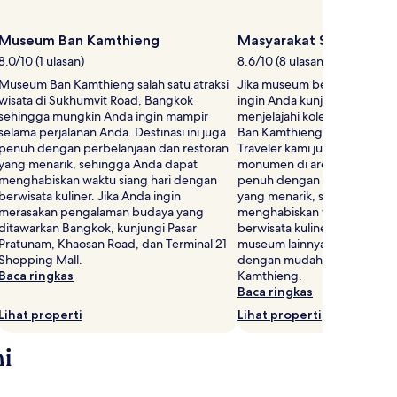
Museum Ban Kamthieng
Masyarakat Siam & Ban
8.0/10 (1 ulasan)
8.6/10 (8 ulasan)
Museum Ban Kamthieng salah satu atraksi
Jika museum berada di daft
wisata di Sukhumvit Road, Bangkok
ingin Anda kunjungi, Anda m
sehingga mungkin Anda ingin mampir
menjelajahi koleksi di Masya
selama perjalanan Anda. Destinasi ini juga
Ban Kamthieng di Sukhumvit
penuh dengan perbelanjaan dan restoran
Traveler kami juga menyukai 
yang menarik, sehingga Anda dapat
monumen di area ini. Destinas
menghabiskan waktu siang hari dengan
penuh dengan perbelanjaan 
berwisata kuliner. Jika Anda ingin
yang menarik, sehingga And
merasakan pengalaman budaya yang
menghabiskan waktu siang h
ditawarkan Bangkok, kunjungi Pasar
berwisata kuliner. Jika Anda 
Pratunam, Khaosan Road, dan Terminal 21
museum lainnya di Bangkok,
Shopping Mall.
dengan mudah berjalan ke 
Baca ringkas
Kamthieng.
Baca ringkas
Lihat properti
Lihat properti
ni