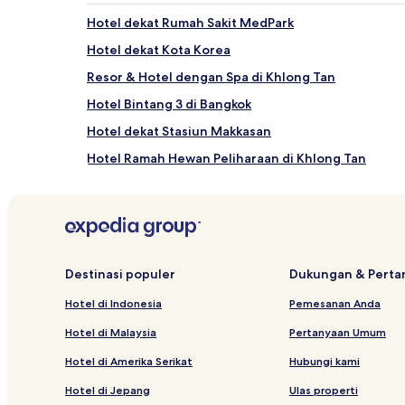
Hotel dekat Rumah Sakit MedPark
Hotel dekat Kota Korea
Resor & Hotel dengan Spa di Khlong Tan
Hotel Bintang 3 di Bangkok
Hotel dekat Stasiun Makkasan
Hotel Ramah Hewan Peliharaan di Khlong Tan
Hotel Bintang 2 di Bang Khen
Hotel Bintang 2 di Bangkok
Hotel Keluarga di Khlong Toei
Hotel dekat Stasiun Sukhumvit
Destinasi populer
Dukungan & Pert
Hotel dengan Pemandian Air Panas dekat Jalan Soi
Hotel di Indonesia
Pemesanan Anda
Hotel dekat Terminal 21 Shopping Mall
Hotel di Malaysia
Pertanyaan Umum
Hotel dekat Kedutaan Besar Hongaria
Hotel di Amerika Serikat
Hubungi kami
Rumah Penginapan di Jalan Soi Thonglor
Hotel di Jepang
Ulas properti
Hotel dekat Kedutaan Besar Argentina