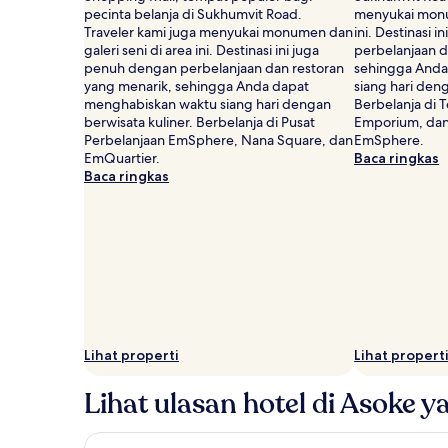
mungkin
pecinta belanja di Sukhumvit Road.
menyukai monum
berlaku.
Traveler kami juga menyukai monumen dan
ini. Destinasi 
galeri seni di area ini. Destinasi ini juga
perbelanjaan d
penuh dengan perbelanjaan dan restoran
sehingga Anda
yang menarik, sehingga Anda dapat
siang hari deng
menghabiskan waktu siang hari dengan
Berbelanja di 
berwisata kuliner. Berbelanja di Pusat
Emporium, dan
Perbelanjaan EmSphere, Nana Square, dan
EmSphere.
EmQuartier.
Baca ringkas
Baca ringkas
Lihat properti
Lihat propert
Lihat ulasan hotel di Asoke y
Mandarin Hotel Managed by Centre Point