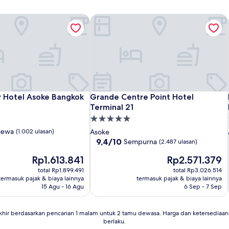
 Hotel Asoke Bangkok
Grande Centre Point Hotel Terminal 2
 Hotel Asoke Bangkok
Grande Centre Point Hotel Terminal 2
y Hotel Asoke Bangkok
Grande Centre Point Hotel
Terminal 21
Properti
bintang
mewa
(1.002 ulasan)
Asoke
5.0
9.4
9,4/10
Sempurna
(2.487 ulasan)
dari
Harga
Harga
Rp1.613.841
Rp2.571.379
10,
sekarang
sekarang
Sempurna,
total Rp1.899.491
total Rp3.026.514
Rp1.613.841
Rp2.571.379
(2.487
termasuk pajak & biaya lainnya
termasuk pajak & biaya lainnya
ulasan)
15 Agu - 16 Agu
6 Sep - 7 Sep
khir berdasarkan pencarian 1 malam untuk 2 tamu dewasa. Harga dan ketersedia
berlaku.