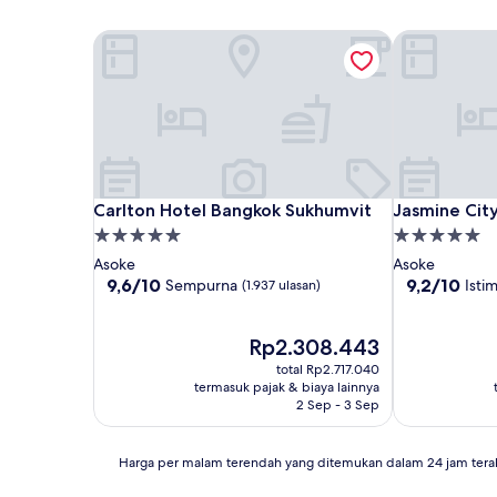
Carlton Hotel Bangkok Sukhumvit
Jasmine City
Carlton Hotel Bangkok Sukhumvit
Jasmine City
Carlton Hotel Bangkok Sukhumvit
Jasmine Cit
Properti
Properti
bintang
bintang
Asoke
Asoke
5.0
5.0
9.6
9.2
9,6/10
9,2/10
Sempurna
Isti
(1.937 ulasan)
dari
dari
10,
10,
Sempurna,
Harga
Istimewa,
Rp2.308.443
(1.937
sekarang
(1.002
total Rp2.717.040
ulasan)
Rp2.308.443
ulasan)
termasuk pajak & biaya lainnya
2 Sep - 3 Sep
Harga
Harga per malam terendah yang ditemukan dalam 24 jam tera
per