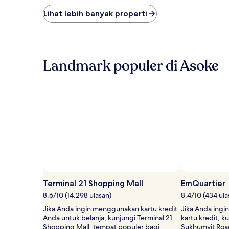
malam
terendah
Lihat lebih banyak properti
yang
ditemukan
dalam
24
jam
Landmark populer di Asoke
terakhir
berdasarkan
pencarian
1
malam
untuk
2
tamu
dewasa.
Harga
dan
ketersediaan
Foto oleh CJ Rincon
Foto
dapat
Terbuka
Terminal 21 Shopping Mall
EmQuartier
berubah
oleh
8.6/10 (14.298 ulasan)
8.4/10 (434 ula
sewaktu-
CJ
waktu.
Jika Anda ingin menggunakan kartu kredit
Jika Anda ing
Rincon
Ketentuan
Anda untuk belanja, kunjungi Terminal 21
kartu kredit, k
tambahan
Shopping Mall, tempat populer bagi
Sukhumvit Road