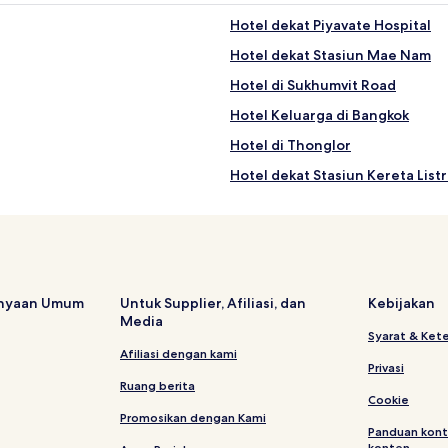
Hotel dekat Piyavate Hospital
Hotel dekat Stasiun Mae Nam
Hotel di Sukhumvit Road
Hotel Keluarga di Bangkok
Hotel di Thonglor
Hotel dekat Stasiun Kereta Listr
Hotel dekat Rumah Sakit Praram
Hotel dekat Stasiun Makkasan 
Hotel di Ploenchit
Hotel dekat Masyarakat Siam &
anyaan Umum
Untuk Supplier, Afiliasi, dan
Kebijakan
Media
 Thonglor
Hotel Bintang 2 di Samsen Nai
Syarat & Ket
Hotel Murah di Asoke
Afiliasi dengan kami
Privasi
Hotel dekat EmQuartier
Ruang berita
Cookie
Hotel dekat Emporium
Promosikan dengan Kami
Panduan kont
Hotel dekat Pasar Khlong Toey
konten