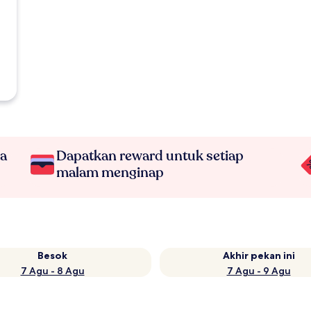
na
Dapatkan reward untuk setiap
malam menginap
Besok
Akhir pekan ini
7 Agu - 8 Agu
7 Agu - 9 Agu