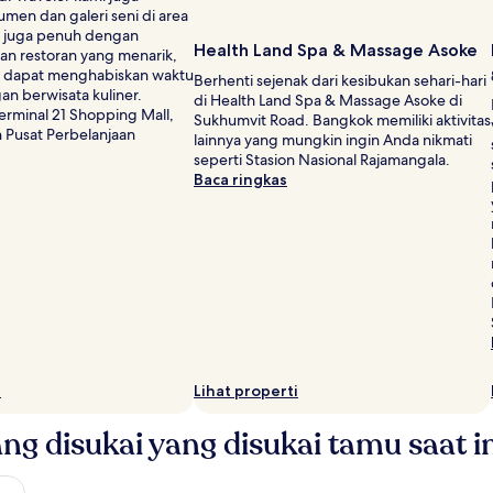
en dan galeri seni di area
ini juga penuh dengan
Health Land Spa & Massage Asoke
an restoran yang menarik,
 dapat menghabiskan waktu
Berhenti sejenak dari kesibukan sehari-hari
an berwisata kuliner.
di Health Land Spa & Massage Asoke di
Terminal 21 Shopping Mall,
Sukhumvit Road. Bangkok memiliki aktivitas
 Pusat Perbelanjaan
lainnya yang mungkin ingin Anda nikmati
seperti Stasion Nasional Rajamangala.
Baca ringkas
i
Lihat properti
ang disukai yang disukai tamu saat i