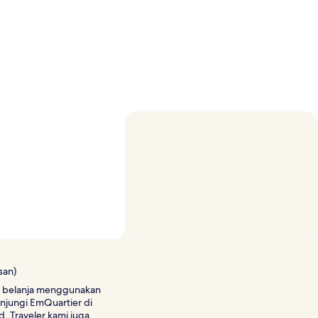
Foto oleh Dmitry Dreyer
Foto
Terbuka
oleh
san)
Dmitry
in belanja menggunakan
Dreyer
unjungi EmQuartier di
. Traveler kami juga