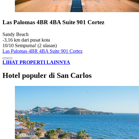
Las Palomas 4BR 4BA Suite 901 Cortez
Sandy Beach
‐
3,16 km dari pusat kota
10
/
10
Sempurna! (2 ulasan)
Las Palomas 4BR 4BA Suite 901 Cortez
LIHAT PROPERTI LAINNYA
Hotel populer di San Carlos