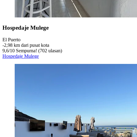
Hospedaje Mulege
El Puerto
‐
2,98 km dari pusat kota
9,6
/
10
Sempurna! (702 ulasan)
Hospedaje Mulege