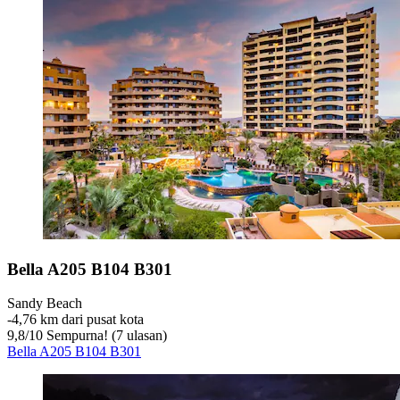
Bella A205 B104 B301
Sandy Beach
‐
4,76 km dari pusat kota
9,8
/
10
Sempurna! (7 ulasan)
Bella A205 B104 B301