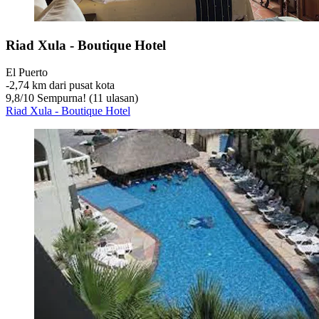
Riad Xula - Boutique Hotel
El Puerto
‐
2,74 km dari pusat kota
9,8
/
10
Sempurna! (11 ulasan)
Riad Xula - Boutique Hotel