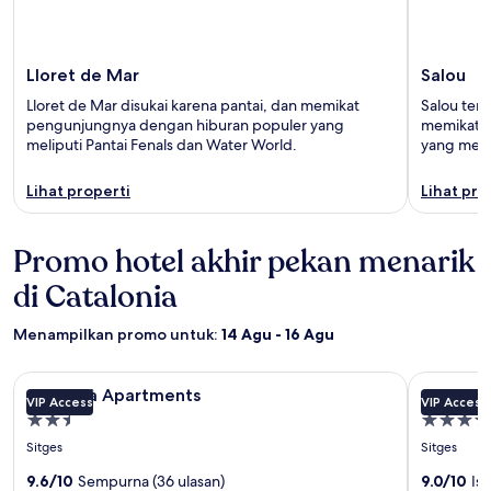
Lloret de Mar
Salou
Lloret de Mar disukai karena pantai, dan memikat
Salou terk
pengunjungnya dengan hiburan populer yang
memikat 
meliputi Pantai Fenals dan Water World.
yang meli
Lihat properti
Lihat pro
Promo hotel akhir pekan menarik
di Catalonia
Menampilkan promo untuk:
14 Agu - 16 Agu
Galeri
Can Milà Apartments
Galeri
Alenti Sit
Can Milà Apartments
Alenti S
VIP Access
VIP Access
foto
foto
Properti
Properti
Can
Alenti
bintang
bintang
Sitges
Sitges
Milà
Sitges
2.5
4.0
Apartments
9.6/10
Sempurna (36 ulasan)
Hotel
9.0/10
Is