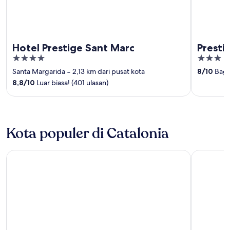
Hotel Prestige Sant Marc
Presti
4
3
out
out
Santa Margarida
‐
2,13 km dari pusat kota
8
/
10
Bagus
of
of
8,8
/
10
Luar biasa! (401 ulasan)
5
5
Kota populer di Catalonia
Lloret de Mar
Salou