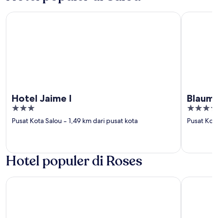
Hotel Jaime I
Blaumar H
Hotel Jaime I
Blauma
3
4
out
out
Pusat Kota Salou
‐
1,49 km dari pusat kota
Pusat Kot
of
of
5
5
Hotel populer di Roses
Hotel Prestige Sant Marc
Prestige G