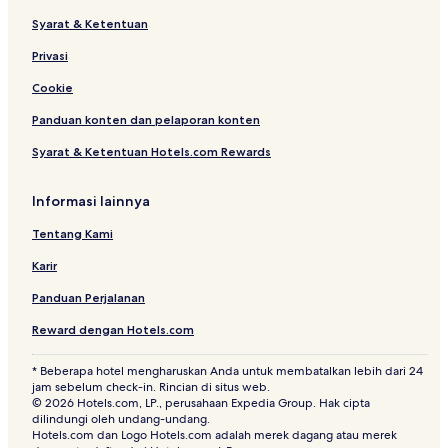
Syarat & Ketentuan
Hotel Butik di Barcelona
Privasi
Hotel Pantai di Barcelona
Resor & Hotel dengan Spa di Barcelona
Cookie
Hotel di Barcelona
Panduan konten dan pelaporan konten
Hotel di Canet de Mar
Syarat & Ketentuan Hotels.com Rewards
Hotel Bintang 3 di Castelldefels
Informasi lainnya
Hotel Bintang 4 di Castelldefels
Tentang Kami
Hotel di Castelldefels
Karir
Hotel di Falset
Hotel di Gava
Panduan Perjalanan
Hotel di Calafell
Reward dengan Hotels.com
Hotel di Arenys de Mar
* Beberapa hotel mengharuskan Anda untuk membatalkan lebih dari 24
jam sebelum check-in. Rincian di situs web.
Hotel Pantai di Cambrils
© 2026 Hotels.com, LP., perusahaan Expedia Group. Hak cipta
Hotel di Granollers
dilindungi oleh undang-undang.
Hotels.com dan Logo Hotels.com adalah merek dagang atau merek