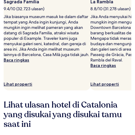
Sagrada Familia
La Rambla
9.4/10 (32.723 ulasan)
8.8/10 (31.278 ulasan)
Jika biasanya museum masuk ke dalam daftar
Jika Anda menyukai hiru
tempat yang Anda ingin kunjungi, Anda
mungkin ingin mengunj
mungkin ingin melihat pameran yang akan
Downtown Barcelona u
datang di Sagrada Familia, atraksi wisata
barang berkualitas den
populer di Eixample. Traveler kami juga
Mengapa tidak merasa
menyukai galeri seni, katedral, dan gereja di
budaya dan mengunjung
area ini. Jika Anda ingin melihat museum
dan galeri seni di area i
lainnya di Barcelona, Casa Milà juga tidak jauh.
Passeig de Gràcia, Pasa
Baca ringkas
Rambla del Raval.
Baca ringkas
Lihat properti
Lihat properti
Lihat ulasan hotel di Catalonia
yang disukai yang disukai tamu
saat ini