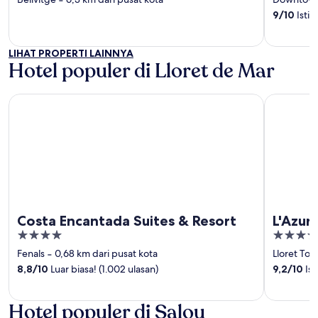
‐
of
of
9
/
10
Istim
5
5
LIHAT PROPERTI LAINNYA
Hotel populer di Lloret de Mar
Costa Encantada Suites & Resort
L'Azure Ho
Costa Encantada Suites & Resort
L'Azur
4
4.5
out
out
Fenals
‐
0,68 km dari pusat kota
Lloret To
of
of
8,8
/
10
Luar biasa! (1.002 ulasan)
9,2
/
10
Ist
5
5
Hotel populer di Salou