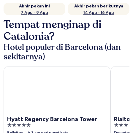
Akhir pekan ini
Akhir pekan berikutnya
7 Agu - 9 Agu
14 Agu - 16 Agu
Tempat menginap di
Catalonia?
Hotel populer di Barcelona (dan
sekitarnya)
Hyatt Regency Barcelona Tower
Rialto
Hyatt Regency Barcelona Tower
Rialto
5
3
out
out
Bellvitge
6,3 km dari pusat kota
Downtown