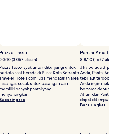
Standar.
S
Piazza Tasso
Pantai Amalfi
9.0/10 (3.057 ulasan)
8.8/10 (1.637 ulasan)
Piazza Tasso layak untuk dikunjungi untuk
Jika berada di pantai adalah
berfoto saat berada di Pusat Kota Sorrento.
Anda, Pantai Amalfi adalah sa
Traveler Hotels.com juga mengatakan area
tepi laut terpopuler di pusat 
ini sangat cocok untuk pasangan dan
Anda ingin melanjutkan berja
memiliki banyak pantai yang
bersama deburan ombak, kun
menyenangkan.
Atrani dan Pantai Castiglion
Baca ringkas
dapat ditempuh dengan berja
Baca ringkas