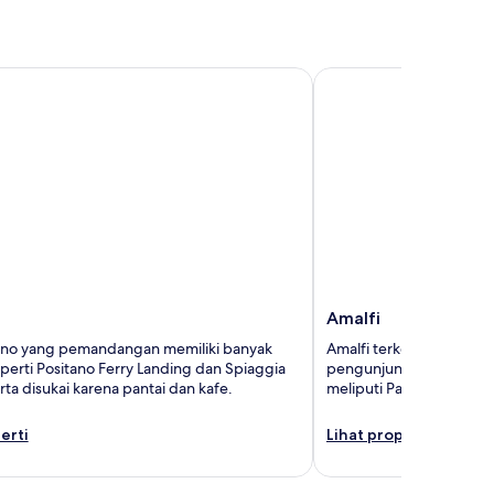
Amalfi
Amalfi
ano yang pemandangan memiliki banyak
Amalfi terkenal karena 
eperti Positano Ferry Landing dan Spiaggia
pengunjungnya dengan 
ta disukai karena pantai dan kafe.
meliputi Pantai Amalfi d
erti
Lihat properti