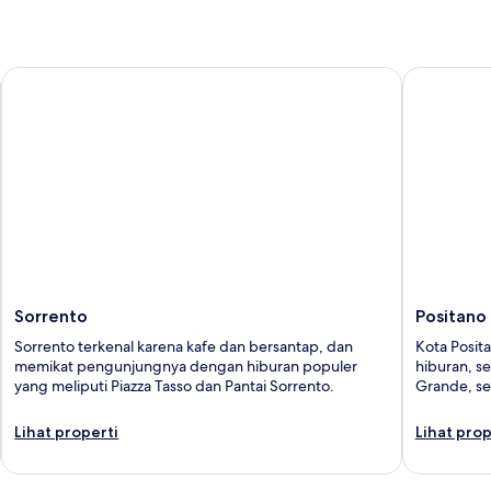
Sorrento
Positano
Sorrento
Positano
Sorrento terkenal karena kafe dan bersantap, dan
Kota Posit
memikat pengunjungnya dengan hiburan populer
hiburan, s
yang meliputi Piazza Tasso dan Pantai Sorrento.
Grande, ser
Lihat properti
Lihat prop