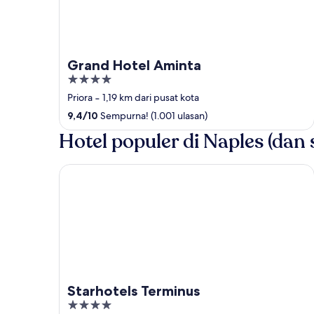
Grand Hotel Aminta
4
out
Priora
‐
1,19 km dari pusat kota
of
9,4
/
10
Sempurna! (1.001 ulasan)
5
Hotel populer di Naples (dan 
Starhotels Terminus
Starhotels Terminus
4