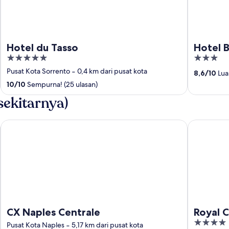
Hotel du Tasso
Hotel B
5
3
out
out
Pusat Kota Sorrento
‐
0,4 km dari pusat kota
8,6
/
10
Luar
of
of
10
/
10
Sempurna! (25 ulasan)
5
5
sekitarnya)
CX Naples Centrale
Royal Cont
CX Naples Centrale
Royal C
4
Pusat Kota Naples
‐
5,17 km dari pusat kota