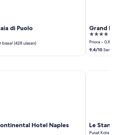
aia di Puolo
Grand Hotel C
4
out
Priora
‐
0,87 km dari pus
 biasa! (428 ulasan)
of
9,4
/
10
Sempurna! (1.001
5
inental Hotel Naples
Le Stanze del Principe
ontinental Hotel Naples
Le Stanze del Pr
Pusat Kota Naples
‐
3,7