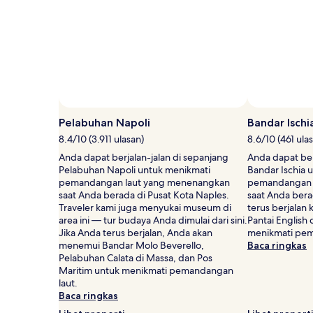
Standar.
Pelabuhan Napoli
Bandar Ischi
8.4/10 (3.911 ulasan)
8.6/10 (461 ula
Anda dapat berjalan-jalan di sepanjang
Anda dapat ber
Pelabuhan Napoli untuk menikmati
Bandar Ischia 
pemandangan laut yang menenangkan
pemandangan 
saat Anda berada di Pusat Kota Naples.
saat Anda berad
Traveler kami juga menyukai museum di
terus berjalan
area ini — tur budaya Anda dimulai dari sini.
Pantai English 
Jika Anda terus berjalan, Anda akan
menikmati pem
menemui Bandar Molo Beverello,
Baca ringkas
Pelabuhan Calata di Massa, dan Pos
Maritim untuk menikmati pemandangan
laut.
Baca ringkas