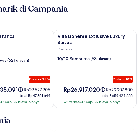
narik di Campania
ranca
Galeri
Villa Boheme Exclusive Luxury Suites
 Franca
Villa Boheme Exclusive Luxury
foto
Suites
Villa
Positano
Boheme
10/10
Sempurna (53 ulasan)
ewa (621 ulasan)
Exclusive
Luxury
Suites
Diskon 28%
Diskon 10%
Harga
35.091
Rp26.917.020
Harga
Harga
Rp29.527.905
Rp29.907.800
.091
Rp26.917.020
sebelumnya
sebelumnya
total
total
total Rp47.351.644
total Rp59.424.666
Rp29.527.905,
Rp29.907.800,
Rp47.351.644
Rp59.424.666
uk pajak & biaya lainnya
termasuk pajak & biaya lainnya
k
termasuk
lihat
lihat
pajak
informasi
informasi
lebih
lebih
&
nia
lanjut
lanjut
biaya
mengenai
mengenai
lainnya
Harga
Harga