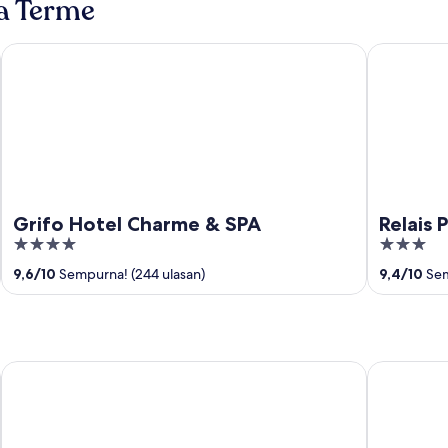
la Terme
Grifo Hotel Charme & SPA
Relais Parad
Grifo Hotel Charme & SPA
Relais 
4
3
out
out
9,6
/
10
Sempurna! (244 ulasan)
9,4
/
10
Sem
of
of
5
5
Hotel du Tasso
Hotel Baia 