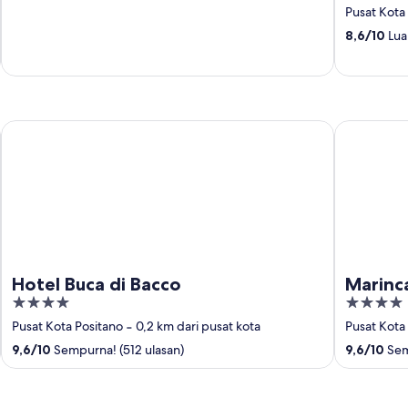
out
Pusat Kota
of
8,6
/
10
Luar
5
Hotel Buca di Bacco
Marincant
Hotel Buca di Bacco
Marinc
4
4
out
out
Pusat Kota Positano
‐
0,2 km dari pusat kota
Pusat Kota
of
of
9,6
/
10
Sempurna! (512 ulasan)
9,6
/
10
Sem
5
5