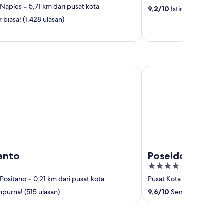
 Naples
‐
5,71 km dari pusat kota
9,2
/
10
Istimewa! (469 ul
 biasa! (1.428 ulasan)
o
Poseidon Hotel
anto
Poseidon Hotel
4
out
 Positano
‐
0,21 km dari pusat kota
Pusat Kota Positano
‐
0,
of
purna! (515 ulasan)
9,6
/
10
Sempurna! (645 u
5