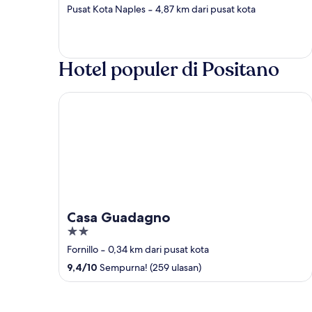
out
Pusat Kota Naples
‐
4,87 km dari pusat kota
of
5
Hotel populer di Positano
Casa Guadagno
Casa Guadagno
2
out
Fornillo
‐
0,34 km dari pusat kota
of
9,4
/
10
Sempurna! (259 ulasan)
5