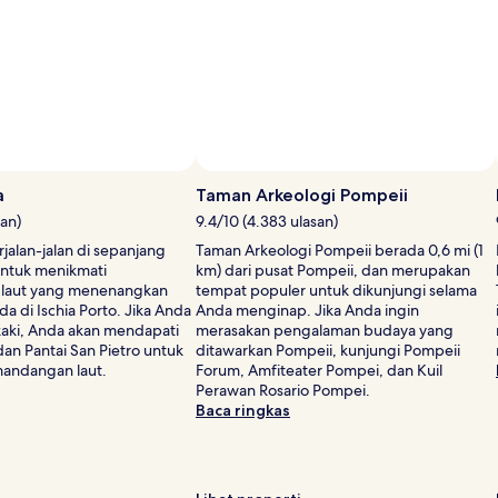
Standar.
Standar.
a
Taman Arkeologi Pompeii
san)
9.4/10 (4.383 ulasan)
jalan-jalan di sepanjang
Taman Arkeologi Pompeii berada 0,6 mi (1
untuk menikmati
km) dari pusat Pompeii, dan merupakan
laut yang menenangkan
tempat populer untuk dikunjungi selama
a di Ischia Porto. Jika Anda
Anda menginap. Jika Anda ingin
 kaki, Anda akan mendapati
merasakan pengalaman budaya yang
dan Pantai San Pietro untuk
ditawarkan Pompeii, kunjungi Pompeii
andangan laut.
Forum, Amfiteater Pompei, dan Kuil
Perawan Rosario Pompei.
Baca ringkas