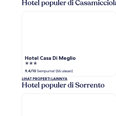
Hotel populer di Casamiccio
Hotel Casa Di Meglio
Hotel Casa Di Meglio
3
out
9,4
/
10
Sempurna! (66 ulasan)
of
LIHAT PROPERTI LAINNYA
5
Hotel populer di Sorrento
Grand Hotel Aminta