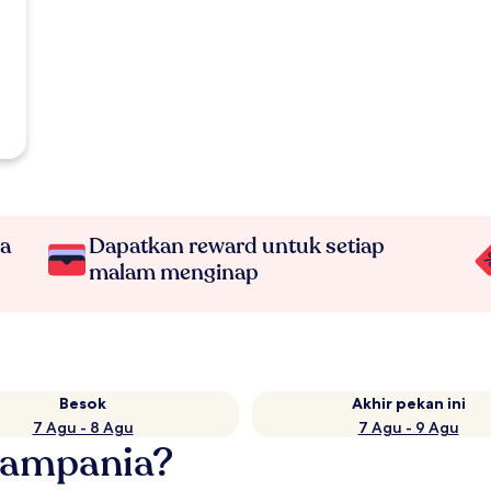
na
Dapatkan reward untuk setiap
malam menginap
Besok
Akhir pekan ini
7 Agu - 8 Agu
7 Agu - 9 Agu
Campania?