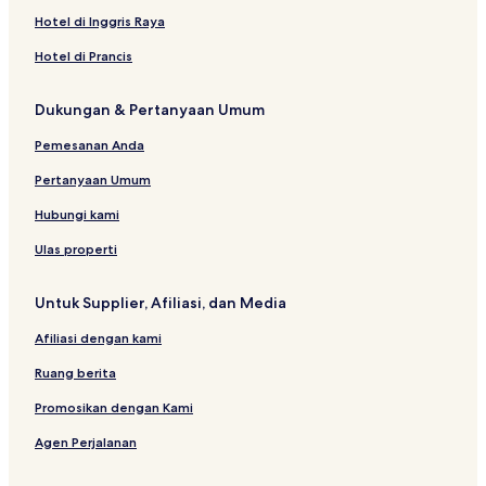
Penginapan di Cunha
Hotel di Inggris Raya
Hotel di Matao
Hotel di Prancis
Hotel Murah di São José do Rio Preto
Dukungan & Pertanyaan Umum
Hotel di Orlandia
Penginapan di Ubatuba
Pemesanan Anda
Hotel di Ubatuba
Pertanyaan Umum
Hotel di Catanduva
Hubungi kami
Hotel di Bertioga
Ulas properti
Hotel Murah di São Pedro
Untuk Supplier, Afiliasi, dan Media
Pousada di Praia Grande
Afiliasi dengan kami
Hotel di Praia Grande
Hotel Belanja di Guarulhos
Ruang berita
Hotel di Guarulhos
Promosikan dengan Kami
Hotel di Itatiba
Agen Perjalanan
Pousada di Cachoeira Paulista