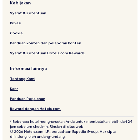
Kebijakan
Hotel Bintang 2 di Santos
Syarat & Ketentuan
Hotel di Santos
Privasi
Pousada di Santo Antonio do Pinhal
Hotel Bintang 2 di Santo Antonio do Pinhal
Cookie
Hotel Bintang 3 di Santo Antonio do Pinhal
Panduan konten dan pelaporan konten
Hotel di São Sebastião
Syarat & Ketentuan Hotels.com Rewards
Hotel Murah di Serra Negra
Informasi lainnya
Apartemen di Sorocaba
Tentang Kami
Hotel Bintang 2 di Sorocaba
Karir
Hotel di Sorocaba
Hotel di São Carlos
Panduan Perjalanan
Hotel dengan Tempat Parkir di Mogi das Cruzes
Reward dengan Hotels.com
Hotel di Mogi das Cruzes
* Beberapa hotel mengharuskan Anda untuk membatalkan lebih dari 24
jam sebelum check-in. Rincian di situs web.
Hotel Bintang 3 di Avare
© 2026 Hotels.com, LP., perusahaan Expedia Group. Hak cipta
Resor & Hotel dengan Spa di Atibaia
dilindungi oleh undang-undang.