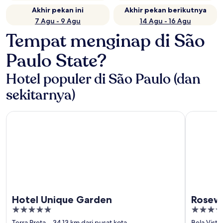
Akhir pekan ini
Akhir pekan berikutnya
7 Agu - 9 Agu
14 Agu - 16 Agu
Tempat menginap di São
Paulo State?
Hotel populer di São Paulo (dan
sekitarnya)
Hotel Unique Garden
Rosewood 
Hotel Unique Garden
Rosew
5
5
out
out
Terra Preta
34,13 km dari pusat kota
Bela Vista