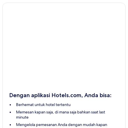
Hotel di Alambari
Hotel di Palestina
Hotel di Santa Adelia
Hotel di Aramina
Hotel di Poloni
Hotel di Guaraci
Hotel di Pindorama
Hotel di Sumare
Hotel Murah di Osasco
Hotel Bintang 2 di Osasco
Hotel Bintang 3 di Osasco
Dengan aplikasi Hotels.com, Anda bisa:
Hotel di Osasco
Berhemat untuk hotel tertentu
Hotel di Nazare Paulista
Memesan kapan saja, di mana saja bahkan saat last
Pousada di Olímpia
minute
Pousada di Sao Roque
Mengelola pemesanan Anda dengan mudah kapan