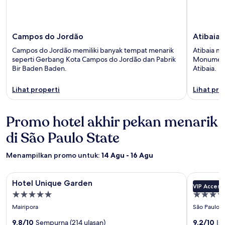
Campos do Jordão
Atibaia
Campos do Jordão memiliki banyak tempat menarik
Atibaia me
seperti Gerbang Kota Campos do Jordão dan Pabrik
Monumen N
Bir Baden Baden.
Atibaia.
Lihat properti
Lihat pro
Promo hotel akhir pekan menarik
di São Paulo State
Menampilkan promo untuk:
14 Agu - 16 Agu
Galeri
Hotel Unique Garden
Galeri
George V 
Hotel Unique Garden
George V
VIP Access
foto
foto
Properti
Properti
Hotel
George
bintang
bintang
Mairipora
São Paulo
Unique
V
5.0
5.0
Garden
9.8/10
Sempurna (214 ulasan)
Alto
9.2/10
Is