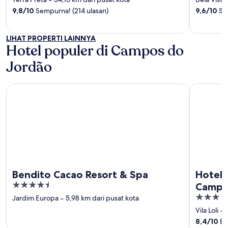
‐
of
of
9,8
/
10
Sempurna! (214 ulasan)
9,6
/
10
Sem
5
5
LIHAT PROPERTI LAINNYA
Hotel populer di Campos do
Jordão
Bendito Cacao Resort & Spa
Hotel Faz
Bendito Cacao Resort & Spa
Hotel 
4.5
Campo
out
3
Jardim Europa
‐
5,98 km dari pusat kota
of
out
Vila Loli
‐
5
of
8,4
/
10
Bag