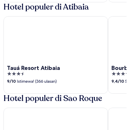
5
Hotel populer di Atibaia
Tauá Resort Atibaia
Bourbon R
Tauá Resort Atibaia
Bourbo
3.5
5
out
out
9
/
10
Istimewa! (366 ulasan)
9,4
/
10
Sem
of
of
5
5
Hotel populer di Sao Roque
São Roque Park Hotel
Hotel Vill