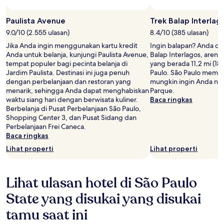
Paulista Avenue
Trek Balap Interlag
9.0/10 (2.555 ulasan)
8.4/10 (385 ulasan)
Jika Anda ingin menggunakan kartu kredit
Ingin balapan? Anda d
Anda untuk belanja, kunjungi Paulista Avenue,
Balap Interlagos, aren
tempat populer bagi pecinta belanja di
yang berada 11,2 mi (18 
Jardim Paulista. Destinasi ini juga penuh
Paulo. São Paulo memilik
dengan perbelanjaan dan restoran yang
mungkin ingin Anda nikm
menarik, sehingga Anda dapat menghabiskan
Parque.
waktu siang hari dengan berwisata kuliner.
Baca ringkas
Berbelanja di Pusat Perbelanjaan São Paulo,
Shopping Center 3, dan Pusat Sidang dan
Perbelanjaan Frei Caneca.
Baca ringkas
Lihat properti
Lihat properti
Lihat ulasan hotel di São Paulo
State yang disukai yang disukai
tamu saat ini