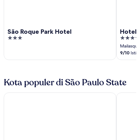
São Roque Park Hotel
Hotel 
3
4.5
out
out
Mailasqui
of
of
9
/
10
Istim
5
5
Kota populer di São Paulo State
Campos do Jordão
Atibaia