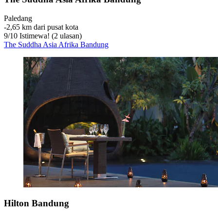
Paledang
‐
2,65 km dari pusat kota
9
/
10
Istimewa! (2 ulasan)
The Suddha Asia Afrika Bandung
Hilton Bandung