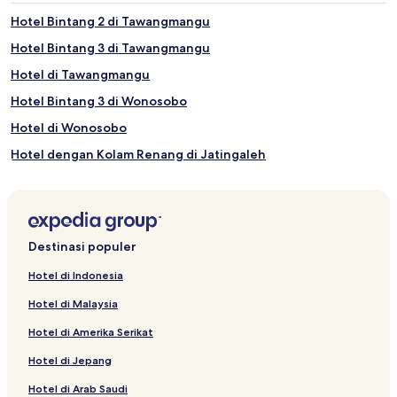
Telaga Warna
Hotel Bintang 2 di Tawangmangu
Gunung Merapi
Hotel Bintang 3 di Tawangmangu
Dataran Tinggi Dieng
Hotel di Tawangmangu
Hotel Bintang 3 di Wonosobo
Hotel di Wonosobo
Hotel dengan Kolam Renang di Jatingaleh
Apartemen di Jatingaleh
Hotel Bintang 2 di Jatingaleh
Hotel di Juwana
Destinasi populer
Hotel Murah di Bandungan
Hotel di Indonesia
Hotel Bintang 3 di Bandungan
Hotel di Malaysia
Hotel di Bandungan
Hotel di Amerika Serikat
Rumah Penginapan di Dieng
Hotel di Jepang
Rumah Penginapan di Dieng Kulon
Hotel di Arab Saudi
Hotel Bintang 3 di Mendut