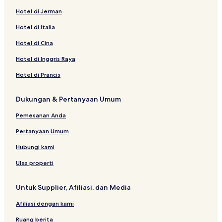
Hotel di Jerman
Hotel di Temanggung
Hotel di Boyolali
Hotel di Italia
Hotel di Parakan
Hotel di Cina
Hotel di Kajen
Hotel di Inggris Raya
Hotel di Ajibarang
Hotel di Prancis
Hotel di Wangon
Dukungan & Pertanyaan Umum
Hotel di Kutoarjo
Pemesanan Anda
Hotel di Sidareja
Hotel di Majenang
Pertanyaan Umum
Hotel di Gombong
Hubungi kami
Hotel Murah di Kopeng
Ulas properti
Hotel Bintang 2 di Kopeng
Untuk Supplier, Afiliasi, dan Media
Hotel di Kopeng
Afiliasi dengan kami
Apartemen di Tembalang
Ruang berita
Hotel Bintang 2 di Tembalang