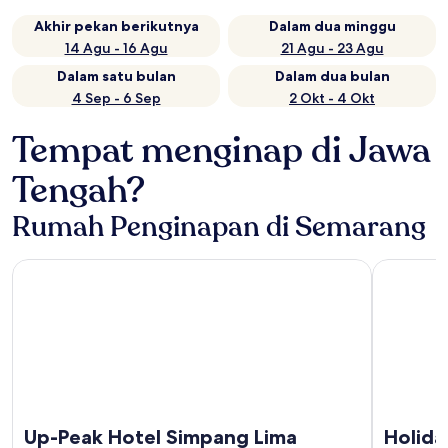
Akhir pekan berikutnya
Dalam dua minggu
14 Agu - 16 Agu
21 Agu - 23 Agu
Dalam satu bulan
Dalam dua bulan
4 Sep - 6 Sep
2 Okt - 4 Okt
Tempat menginap di Jawa
Tengah?
Rumah Penginapan di Semarang
Up-Peak Hotel Simpang Lima Semarang Powered by Archip
Holiday I
Up-Peak Hotel Simpang Lima
Holida