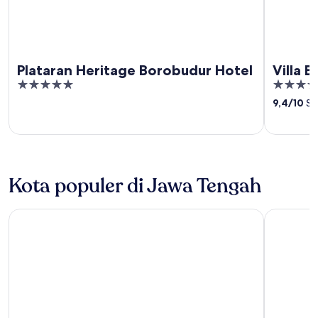
Plataran Heritage Borobudur Hotel
Villa 
5
5
out
out
9,4
/
10
Se
of
of
5
5
Kota populer di Jawa Tengah
Semarang
Surakarta