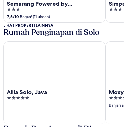
Semarang Powered by
Simpan
3
3
Archipelago
out
out
7,6
/
10
Bagus! (11 ulasan)
of
of
LIHAT PROPERTI LAINNYA
5
5
Rumah Penginapan di Solo
Alila Solo, Java
Moxy Sol
Alila Solo, Java
Moxy 
5
3.5
out
out
Banjarsari
of
of
5
5