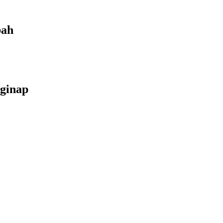
bah
ginap