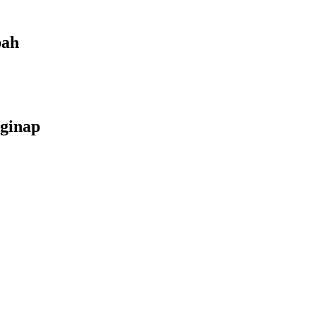
bah
ginap