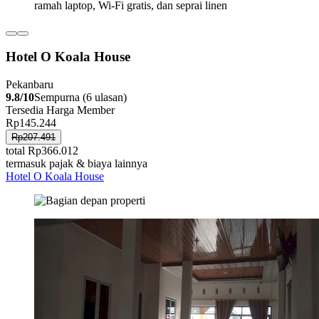
Hotel O Koala House
Pekanbaru
9.8/10
Sempurna (6 ulasan)
Tersedia Harga Member
Rp145.244
Rp207.491
total Rp366.012
termasuk pajak & biaya lainnya
Hotel O Koala House