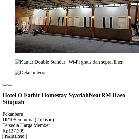
Hotel O Fathir Homestay SyariahNearRM Raso
Situjuah
Pekanbaru
10/10
Sempurna (2 ulasan)
Tersedia Harga Member
Rp127.399
Rp181.999