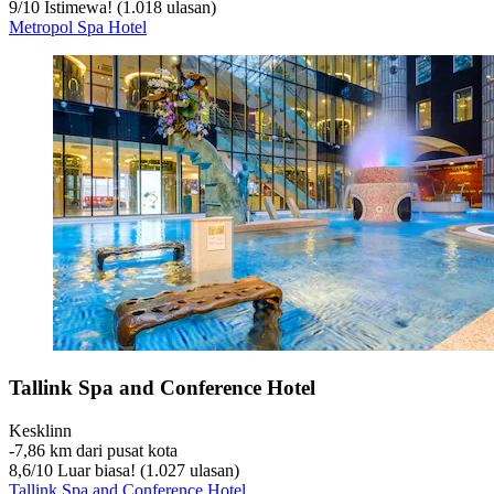
9
/
10
Istimewa! (1.018 ulasan)
Metropol Spa Hotel
Tallink Spa and Conference Hotel
Kesklinn
‐
7,86 km dari pusat kota
8,6
/
10
Luar biasa! (1.027 ulasan)
Tallink Spa and Conference Hotel