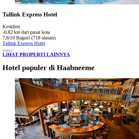
Tallink Express Hotel
Kesklinn
‐
0,82 km dari pusat kota
7,8
/
10
Bagus! (718 ulasan)
Tallink Express Hotel
LIHAT PROPERTI LAINNYA
Hotel populer di Haabneeme