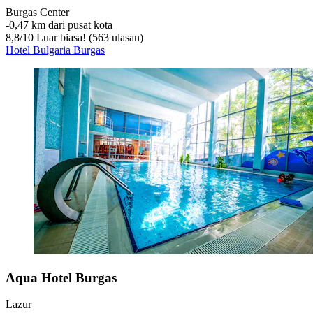
Burgas Center
‐
0,47 km dari pusat kota
8,8
/
10
Luar biasa! (563 ulasan)
Hotel Bulgaria Burgas
Aqua Hotel Burgas
Lazur