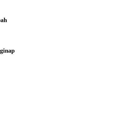
bah
ginap