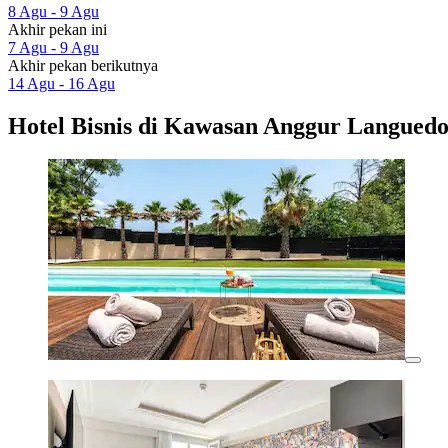
8 Agu - 9 Agu
Akhir pekan ini
7 Agu - 9 Agu
Akhir pekan berikutnya
14 Agu - 16 Agu
Hotel Bisnis di Kawasan Anggur Langued