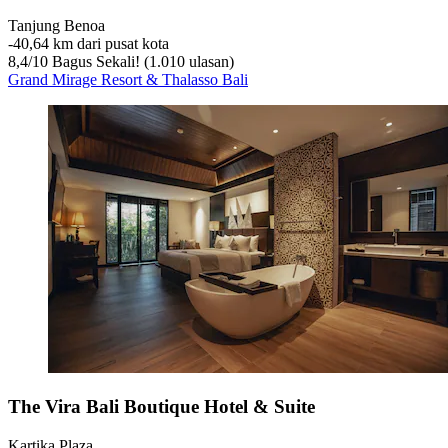
Tanjung Benoa
‐
40,64 km dari pusat kota
8,4
/
10
Bagus Sekali! (1.010 ulasan)
Grand Mirage Resort & Thalasso Bali
The Vira Bali Boutique Hotel & Suite
Kartika Plaza