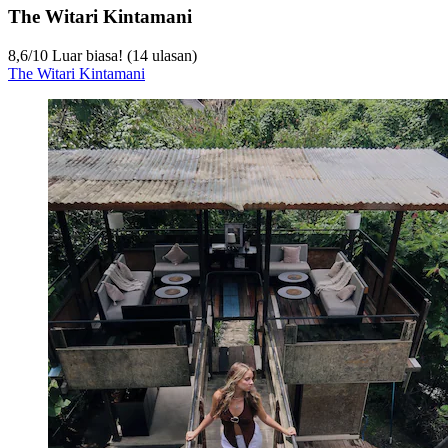
The Witari Kintamani
8,6
/
10
Luar biasa! (14 ulasan)
The Witari Kintamani