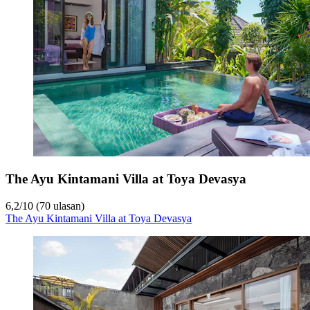
The Ayu Kintamani Villa at Toya Devasya
6,2
/
10
(70 ulasan)
The Ayu Kintamani Villa at Toya Devasya