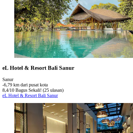
eL Hotel & Resort Bali Sanur
Sanur
‐
6,79 km dari pusat kota
8,4
/
10
Bagus Sekali! (25 ulasan)
eL Hotel & Resort Bali Sanur