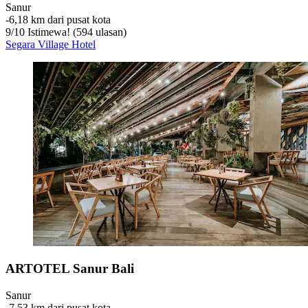
Sanur
‐
6,18 km dari pusat kota
9
/
10
Istimewa! (594 ulasan)
Segara Village Hotel
ARTOTEL Sanur Bali
Sanur
‐
7,53 km dari pusat kota