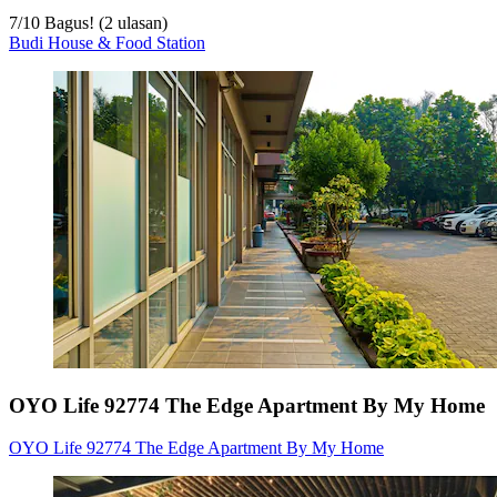
7
/
10
Bagus! (2 ulasan)
Budi House & Food Station
OYO Life 92774 The Edge Apartment By My Home
OYO Life 92774 The Edge Apartment By My Home