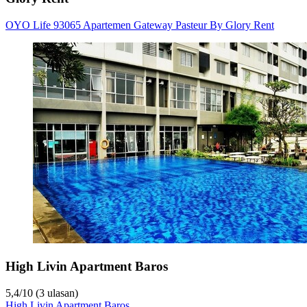
OYO Life 93065 Apartemen Gateway Pasteur By Glory Rent
High Livin Apartment Baros
5,4
/
10
(3 ulasan)
High Livin Apartment Baros