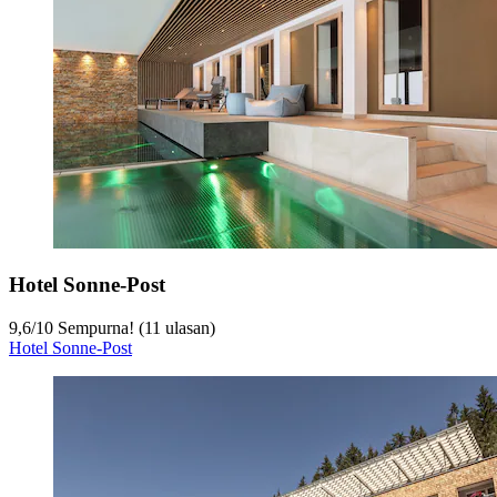
Hotel Sonne-Post
9,6
/
10
Sempurna! (11 ulasan)
Hotel Sonne-Post