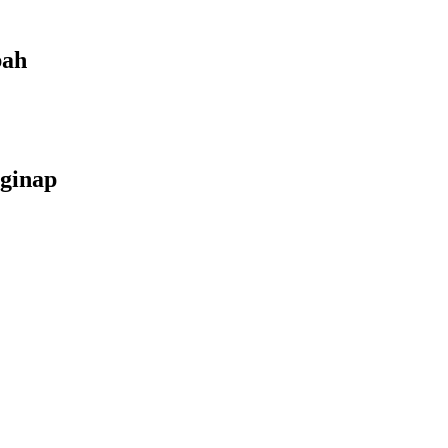
bah
ginap