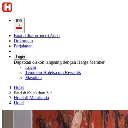
IDR
•
Buat daftar properti Anda
Dukungan
Perjalanan
Login
Dapatkan diskon langsung dengan Harga Member
Login
Temukan Hotels.com Rewards
Masukan
Hotel
Hotel di Nouakchott-Sud
Hotel di Mauritania
Hotel