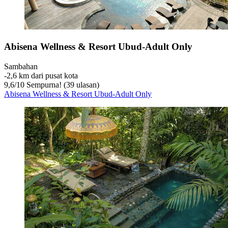
Abisena Wellness & Resort Ubud-Adult Only
Sambahan
‐
2,6 km dari pusat kota
9,6
/
10
Sempurna! (39 ulasan)
Abisena Wellness & Resort Ubud-Adult Only