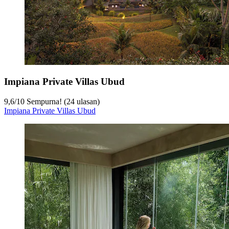
Impiana Private Villas Ubud
9,6
/
10
Sempurna! (24 ulasan)
Impiana Private Villas Ubud