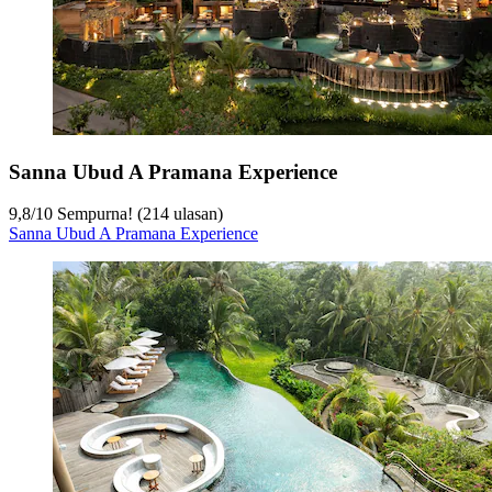
Sanna Ubud A Pramana Experience
9,8
/
10
Sempurna! (214 ulasan)
Sanna Ubud A Pramana Experience