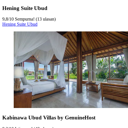
Hening Suite Ubud
9,8
/
10
Sempurna! (13 ulasan)
Hening Suite Ubud
Kabinawa Ubud Villas by GenuineHost