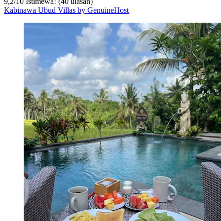
9,2
/
10
Istimewa! (40 ulasan)
Kabinawa Ubud Villas by GenuineHost