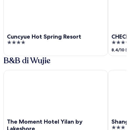
Cuncyue Hot Spring Resort
CHECK 
4
3.5
out
out
8,4
/
10
Bag
of
of
B&B di Wujie
5
5
The Moment Hotel Yilan by Lakeshore
Shangrila 
The Moment Hotel Yilan by
Shangr
3
Lakeshore