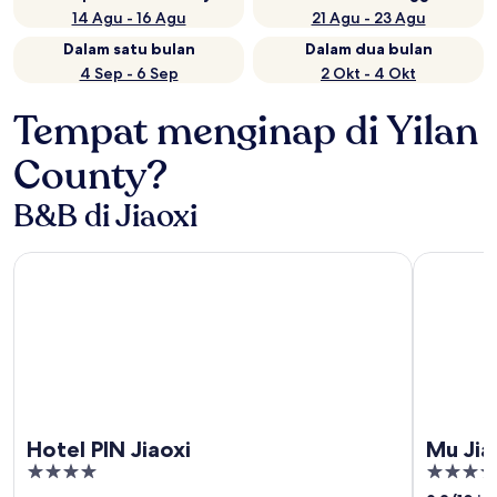
14 Agu - 16 Agu
21 Agu - 23 Agu
Dalam satu bulan
Dalam dua bulan
4 Sep - 6 Sep
2 Okt - 4 Okt
Tempat menginap di Yilan
County?
B&B di Jiaoxi
Hotel PIN Jiaoxi
Mu Jiao Xi
Hotel PIN Jiaoxi
Mu Jia
4
4.5
out
out