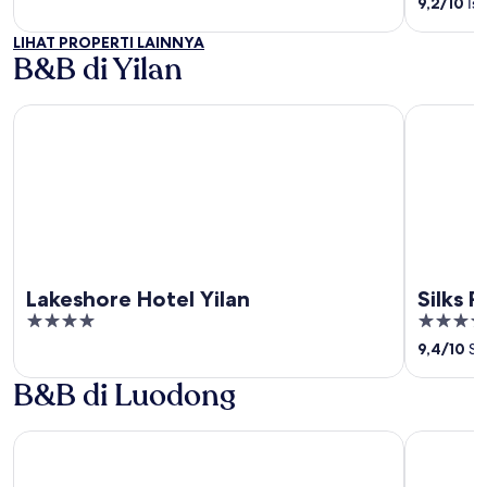
9,2
/
10
Ist
of
of
LIHAT PROPERTI LAINNYA
5
5
B&B di Yilan
Lakeshore Hotel Yilan
Silks Place
Lakeshore Hotel Yilan
Silks P
4
4.5
out
out
9,4
/
10
Se
of
of
B&B di Luodong
5
5
Cuncyue Hot Spring Resort
CHECK inn