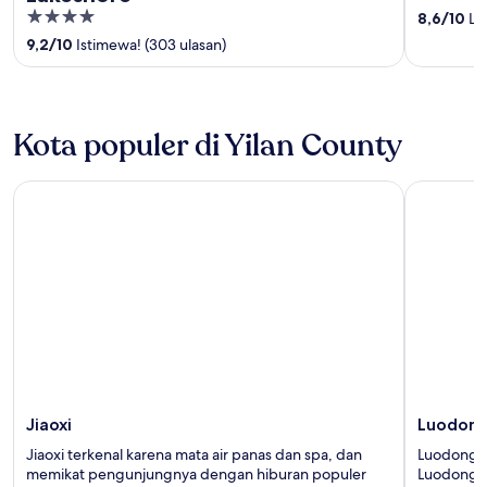
out
4
8,6
/
10
Lua
of
out
9,2
/
10
Istimewa! (303 ulasan)
5
of
5
Kota populer di Yilan County
Jiaoxi
Luodong
Jiaoxi
Luodon
Jiaoxi terkenal karena mata air panas dan spa, dan
Luodong m
memikat pengunjungnya dengan hiburan populer
Luodong F