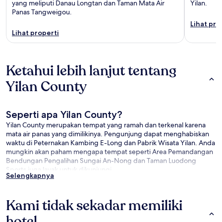
yang meliputi Danau Longtan dan Taman Mata Air
Yilan.
Panas Tangweigou.
Lihat pro
Lihat properti
Ketahui lebih lanjut tentang
Yilan County
Seperti apa Yilan County?
Yilan County merupakan tempat yang ramah dan terkenal karena
mata air panas yang dimilikinya. Pengunjung dapat menghabiskan
waktu di Peternakan Kambing E-Long dan Pabrik Wisata Yilan. Anda
mungkin akan paham mengapa tempat seperti Area Pemandangan
Bendungan Pengalihan Sungai An-Nong dan Taman Luodong
Sports juga layak untuk dikunjungi.
Selengkapnya
Apa yang dapat dikunjungi di dekat Yilan County:
Area Pemandangan Bendungan Pengalihan Sungai An-Nong
Kami tidak sekadar memiliki
(1,2 mil/2 km dari pusat kota)
hotel…
Taman Luodong Sports (1,5 mil/2,4 km dari pusat kota)