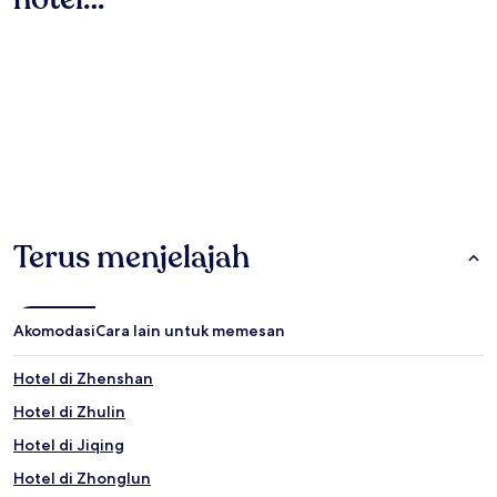
Luodong Forestry Culture Park (2,6 mil/4,2 km dari pusat kota)
Rumah Penginapan
Hotel
Yilan Sports Park (2,6 mil/4,2 km dari pusat kota)
Taman Yilan Zhongshan (3,7 mil/5,9 km dari pusat kota)
Apa aktivitas yang bisa dilakukan di dekat Yilan County:
Peternakan Kambing E-Long (0,9 mil/1,5 km dari pusat kota)
Pasar Malam Luodong (2,6 mil/4,3 km dari pusat kota)
Rumah Penginapan
Hotel
Luodong Cultural Factory (2,7 mil/4,3 km dari pusat kota)
Pabrik Wisata Yilan (2,7 mil/4,4 km dari pusat kota)
Terus menjelajah
Museum Ekologi Bee Family Bee (3,4 mil/5,4 km dari pusat kota)
Objek Wisata Populer Lainnya di Yilan County
Akomodasi
Cara lain untuk memesan
A Few Meters Park
Luna Plaza
Hotel di Zhenshan
Museum Anggur Yilan Distillery Chia Chi Lan
Hotel di Zhulin
Bambi Land
Hotel di Jiqing
Kawasan Pemandangan Indah Danau Meihua
Hotel di Zhonglun