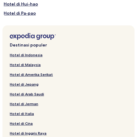
Hotel di Hui-hao
Hotel di Pa-pao
Rumah Penginapan di Qunying
Hotel Bintang 3 di Qunying
Hotel di Qunying
Destinasi populer
Hotel di Ch'ih-tuan
Hotel di Indonesia
Rumah Penginapan di Xiehe
Hotel di Malaysia
B&B di Xiehe
Hotel di Amerika Serikat
Hotel Bintang 3 di Xiehe
Hotel di Jepang
Hotel di Xiehe
Hotel di Arab Saudi
Hotel Bintang 3 di Hsin-sheng-li
Hotel di Jerman
Hotel di Hsin-sheng-li
Hotel di Tung-ao
Hotel di Italia
Hotel di Desa Tongle
Hotel di Cina
Hotel di Desa Dayi
Hotel di Inggris Raya