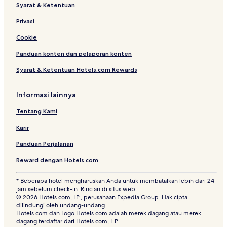
Syarat & Ketentuan
Hotel di Luodong
Privasi
Hotel dengan Kolam Renang di Jiaoxi
Cookie
Hotel dengan Tempat Parkir di Jiaoxi
Hotel Ramah Hewan Peliharaan di Jiaoxi
Panduan konten dan pelaporan konten
Rumah Penginapan di Jiaoxi
Syarat & Ketentuan Hotels.com Rewards
B&B di Jiaoxi
Informasi lainnya
Hotel Murah di Jiaoxi
Tentang Kami
Hotel Mewah di Jiaoxi
Karir
Hotel Bintang 2 di Jiaoxi
Panduan Perjalanan
Hotel Bintang 3 di Jiaoxi
Hotel Bintang 4 di Jiaoxi
Reward dengan Hotels.com
Hotel Menerima Tamu LGBT di Jiaoxi
* Beberapa hotel mengharuskan Anda untuk membatalkan lebih dari 24
jam sebelum check-in. Rincian di situs web.
Hotel dengan Pemandian Air Panas di Jiaoxi
© 2026 Hotels.com, LP., perusahaan Expedia Group. Hak cipta
dilindungi oleh undang-undang.
Hotel Keluarga di Jiaoxi
Hotels.com dan Logo Hotels.com adalah merek dagang atau merek
Resor & Hotel dengan Spa di Jiaoxi
dagang terdaftar dari Hotels.com, L.P.