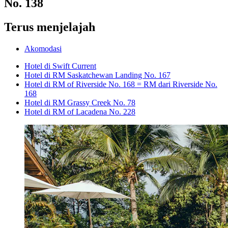
No. 138
Terus menjelajah
Akomodasi
Hotel di Swift Current
Hotel di RM Saskatchewan Landing No. 167
Hotel di RM of Riverside No. 168 = RM dari Riverside No.
168
Hotel di RM Grassy Creek No. 78
Hotel di RM of Lacadena No. 228