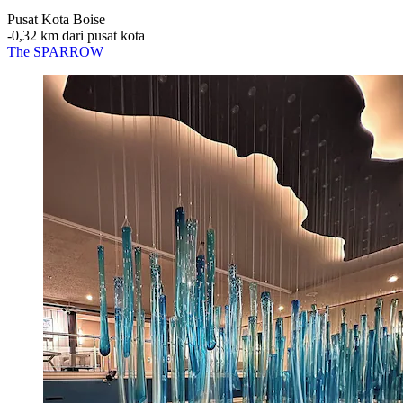
Pusat Kota Boise
‐
0,32 km dari pusat kota
The SPARROW