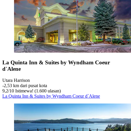
La Quinta Inn & Suites by Wyndham Coeur
d`Alene
Utara Harrison
‐
2,53 km dari pusat kota
9,2
/
10
Istimewa! (1.600 ulasan)
La Quinta Inn & Suites by Wyndham Coeur d`Alene