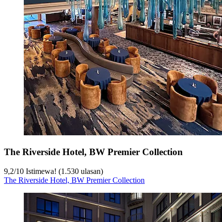
The Riverside Hotel, BW Premier Collection
9,2
/
10
Istimewa! (1.530 ulasan)
The Riverside Hotel, BW Premier Collection