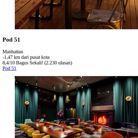
Pod 51
Manhattan
‐
1,47 km dari pusat kota
8,4
/
10
Bagus Sekali! (2.230 ulasan)
Pod 51