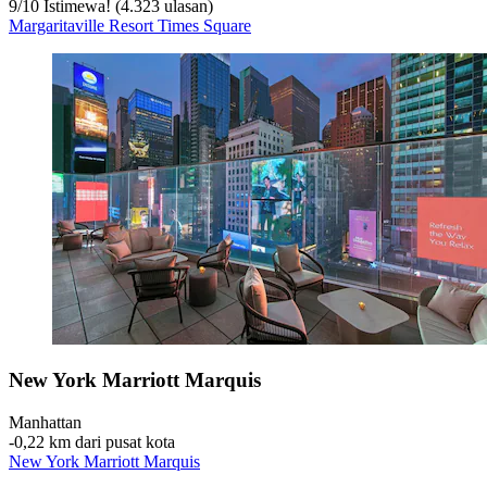
9
/
10
Istimewa! (4.323 ulasan)
Margaritaville Resort Times Square
New York Marriott Marquis
Manhattan
‐
0,22 km dari pusat kota
New York Marriott Marquis