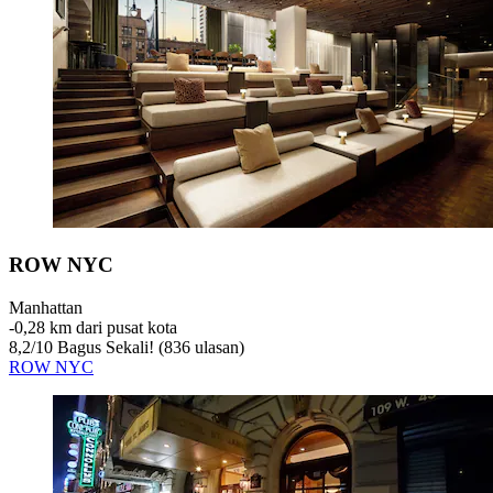
ROW NYC
Manhattan
‐
0,28 km dari pusat kota
8,2
/
10
Bagus Sekali! (836 ulasan)
ROW NYC