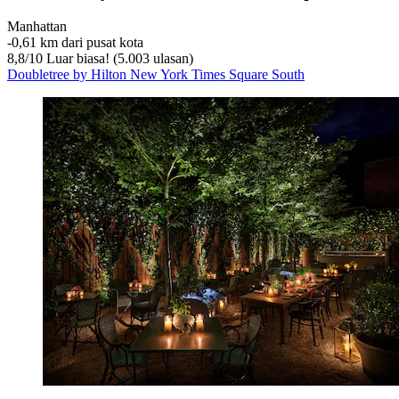
Manhattan
‐
0,61 km dari pusat kota
8,8
/
10
Luar biasa! (5.003 ulasan)
Doubletree by Hilton New York Times Square South