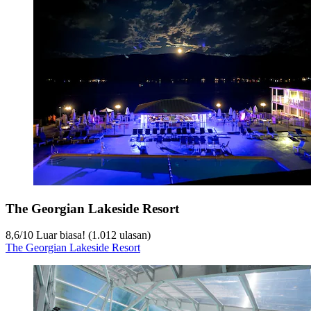
The Georgian Lakeside Resort
8,6
/
10
Luar biasa! (1.012 ulasan)
The Georgian Lakeside Resort