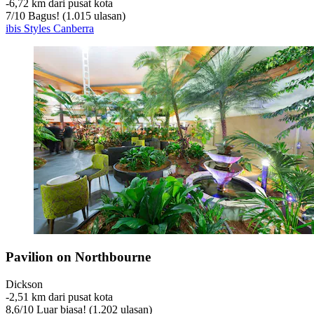
‐
6,72 km dari pusat kota
7
/
10
Bagus! (1.015 ulasan)
ibis Styles Canberra
Pavilion on Northbourne
Dickson
‐
2,51 km dari pusat kota
8,6
/
10
Luar biasa! (1.202 ulasan)