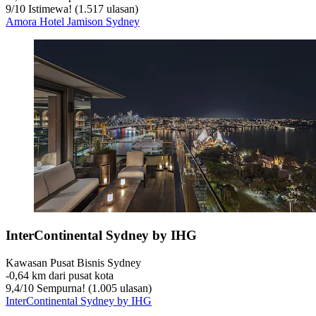
9
/
10
Istimewa! (1.517 ulasan)
Amora Hotel Jamison Sydney
InterContinental Sydney by IHG
Kawasan Pusat Bisnis Sydney
‐
0,64 km dari pusat kota
9,4
/
10
Sempurna! (1.005 ulasan)
InterContinental Sydney by IHG