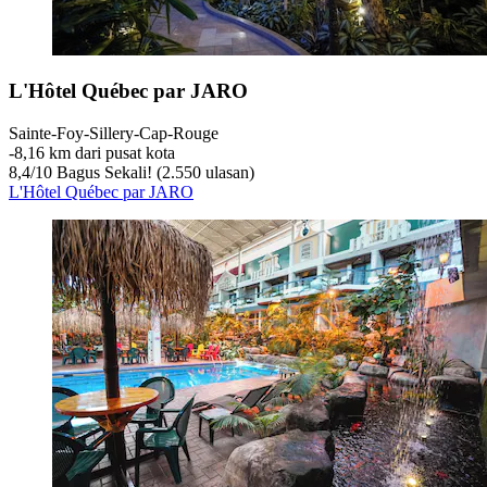
L'Hôtel Québec par JARO
Sainte-Foy-Sillery-Cap-Rouge
‐
8,16 km dari pusat kota
8,4
/
10
Bagus Sekali! (2.550 ulasan)
L'Hôtel Québec par JARO