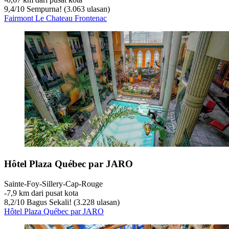
9,4
/
10
Sempurna! (3.063 ulasan)
Fairmont Le Chateau Frontenac
Hôtel Plaza Québec par JARO
Sainte-Foy-Sillery-Cap-Rouge
‐
7,9 km dari pusat kota
8,2
/
10
Bagus Sekali! (3.228 ulasan)
Hôtel Plaza Québec par JARO