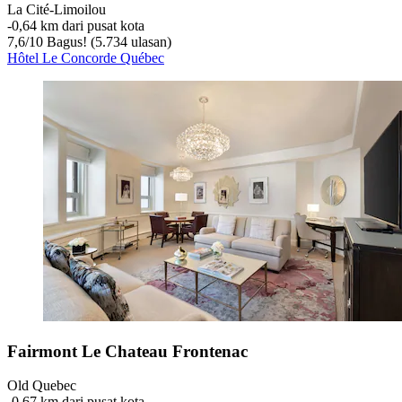
La Cité-Limoilou
‐
0,64 km dari pusat kota
7,6
/
10
Bagus! (5.734 ulasan)
Hôtel Le Concorde Québec
Fairmont Le Chateau Frontenac
Old Quebec
‐
0,67 km dari pusat kota