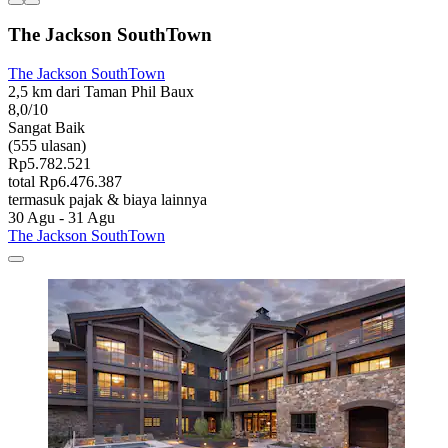
The Jackson SouthTown
The Jackson SouthTown
2,5 km dari Taman Phil Baux
8,0/10
Sangat Baik
(555 ulasan)
Rp5.782.521
total Rp6.476.387
termasuk pajak & biaya lainnya
30 Agu - 31 Agu
The Jackson SouthTown