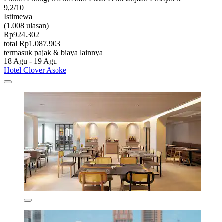
9,2/10
Istimewa
(1.008 ulasan)
Rp924.302
total Rp1.087.903
termasuk pajak & biaya lainnya
18 Agu - 19 Agu
Hotel Clover Asoke