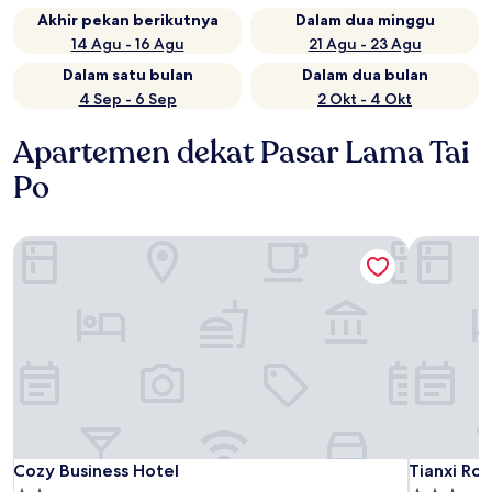
Akhir pekan berikutnya
Dalam dua minggu
14 Agu - 16 Agu
21 Agu - 23 Agu
Dalam satu bulan
Dalam dua bulan
4 Sep - 6 Sep
2 Okt - 4 Okt
Apartemen dekat Pasar Lama Tai
Po
Cozy Business Hotel
Tianxi Roy
Cozy Business Hotel
Tianxi Roy
Cozy Business Hotel
Tian