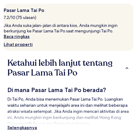
untuk
2
Pasar Lama Tai Po
tamu
7.2/10 (75 ulasan)
dewasa.
Jika Anda suka jalan-jalan di antara kios, Anda mungkin ingin
Harga
berkunjung ke Pasar Lama Tai Po saat mengunjungi Tai Po.
dan
Baca ringkas
ketersediaan
dapat
Lihat properti
berubah
sewaktu-
waktu.
Ketahui lebih lanjut tentang
Ketentuan
tambahan
Pasar Lama Tai Po
mungkin
berlaku.
Di mana Pasar Lama Tai Po berada?
Di Tai Po, Anda bisa menemukan Pasar Lama Tai Po. Luangkan
waktu seharian untuk menjelajahi area ini dan melihat beberapa
atraksi wisata setempat. Jika Anda ingin mencari aktivitas di area
ini, Anda mungkin ingin berkunjung dan melihat Hong Kong
Disneyland® Resort dan Pelabuhan Victoria.
Selengkapnya
Objek Wisata di dekat Pasar Lama Tai Po