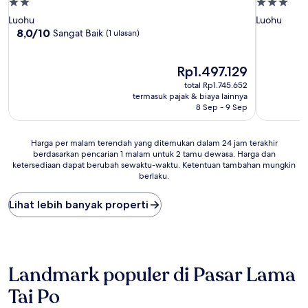
Properti
Properti
bintang
bintang
Luohu
Luohu
2.0
3.0
8.0
8,0/10
Sangat Baik
(1 ulasan)
dari
10,
Sangat
Harga
Rp1.497.129
Baik,
sekarang
total Rp1.745.652
(1
Rp1.497.129
termasuk pajak & biaya lainnya
ulasan)
8 Sep - 9 Sep
Harga
Harga per malam terendah yang ditemukan dalam 24 jam terakhir
berdasarkan pencarian 1 malam untuk 2 tamu dewasa. Harga dan
per
ketersediaan dapat berubah sewaktu-waktu. Ketentuan tambahan mungkin
malam
berlaku.
terendah
yang
Lihat lebih banyak properti
ditemukan
dalam
24
jam
terakhir
berdasarkan
Landmark populer di Pasar Lama
pencarian
Tai Po
1
malam