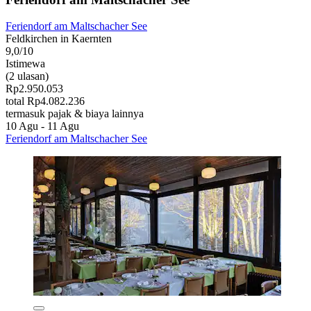
Feriendorf am Maltschacher See
Feldkirchen in Kaernten
9,0/10
Istimewa
(2 ulasan)
Rp2.950.053
total Rp4.082.236
termasuk pajak & biaya lainnya
10 Agu - 11 Agu
Feriendorf am Maltschacher See