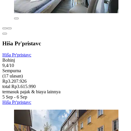
Hiša Pr'pristavc
Hiša Pr'pristavc
Bohinj
9,4/10
Sempurna
(17 ulasan)
Rp3.207.926
total Rp3.615.990
termasuk pajak & biaya lainnya
5 Sep - 6 Sep
Hiša Pr'pristavc