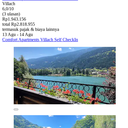
Villach
6,0/10
(3 ulasan)
Rp1.943.156
total Rp2.818.955
termasuk pajak & biaya lainnya
13 Agu - 14 Agu
Comfort Apartments Villach Self CheckIn