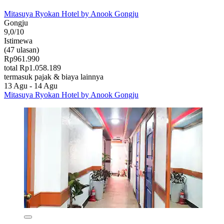
Mitasuya Ryokan Hotel by Anook Gongju
Gongju
9,0/10
Istimewa
(47 ulasan)
Rp961.990
total Rp1.058.189
termasuk pajak & biaya lainnya
13 Agu - 14 Agu
Mitasuya Ryokan Hotel by Anook Gongju