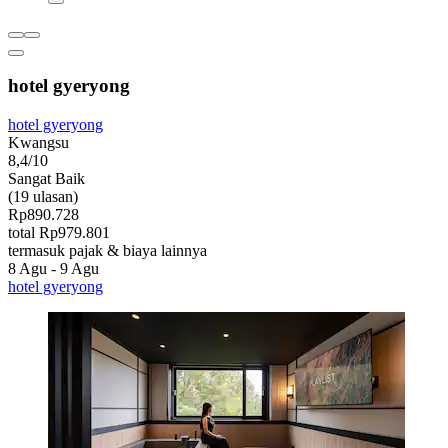
hotel gyeryong
hotel gyeryong
Kwangsu
8,4/10
Sangat Baik
(19 ulasan)
Rp890.728
total Rp979.801
termasuk pajak & biaya lainnya
8 Agu - 9 Agu
hotel gyeryong