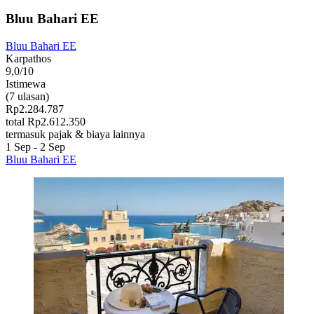
Bluu Bahari EE
Bluu Bahari EE
Karpathos
9,0/10
Istimewa
(7 ulasan)
Rp2.284.787
total Rp2.612.350
termasuk pajak & biaya lainnya
1 Sep - 2 Sep
Bluu Bahari EE