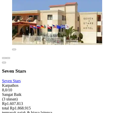
Seven Stars
Seven Stars
Karpathos
8,0/10
Sangat Baik
(3 ulasan)
Rp1.607.813
total Rp1.868.915
termasuk pajak & biaya lainnya