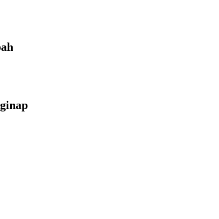
bah
ginap