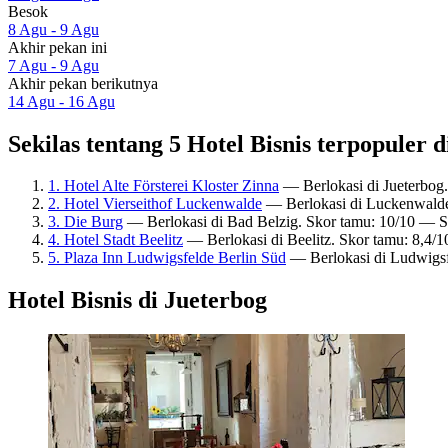
Besok
8 Agu - 9 Agu
Akhir pekan ini
7 Agu - 9 Agu
Akhir pekan berikutnya
14 Agu - 16 Agu
Sekilas tentang 5 Hotel Bisnis terpopuler 
1. Hotel Alte Försterei Kloster Zinna
— Berlokasi di Jueterbog.
2. Hotel Vierseithof Luckenwalde
— Berlokasi di Luckenwalde
3. Die Burg
— Berlokasi di Bad Belzig. Skor tamu: 10/10 — 
4. Hotel Stadt Beelitz
— Berlokasi di Beelitz. Skor tamu: 8,4/
5. Plaza Inn Ludwigsfelde Berlin Süd
— Berlokasi di Ludwigsf
Hotel Bisnis di Jueterbog