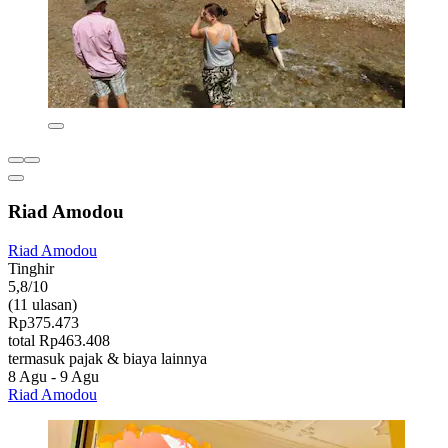
Riad Amodou
Riad Amodou
Tinghir
5,8/10
(11 ulasan)
Rp375.473
total Rp463.408
termasuk pajak & biaya lainnya
8 Agu - 9 Agu
Riad Amodou