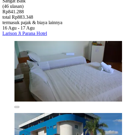
Sangat Baik
(46 ulasan)
Rp841.288
total Rp883.348
termasuk pajak & biaya lainnya
16 Agu - 17 Agu
Larison Ji Parana Hotel