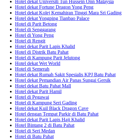
Hotel dekat Universiti Tun Hussein Onn Malaysia
Hotel dekat Fortune Dragon Yong Peng
Hotel dekat Kolej Kemahiran Tinggi Mara Sri Gading
Hotel dekat Yongping Tianbao Palace
Hotel di Parit Betong
Hotel di Senggarang
Hotel di Yong Peng
Hotel di Rengit
Hotel dekat Parit Lapis Khalid
Hotel di Distrik Batu Pahat
Hotel di Kampung Parit Jelutong
Hotel dekat Wet World
Hotel di Semerah
Hotel dekat Rumah Sakit Spesialis KPJ Batu Pahat
Hotel dekat Pemandian Air Panas Sungai Gersik
Hotel dekat Batu Pahat Mall
Hotel dekat Parit Hamil
Hotel di Pegawai
Hotel di Kampung Seri Gading
Hotel dekat Kuil Black Dragon Cave
Hotel dengan Tempat Parkir di Batu Pahat
Hotel dekat Parit Lapis Haji Khalid
Hotel Bintang 2 di Batu Pahat
Hotel di Seri Medan
Hotel di Batu Pahat