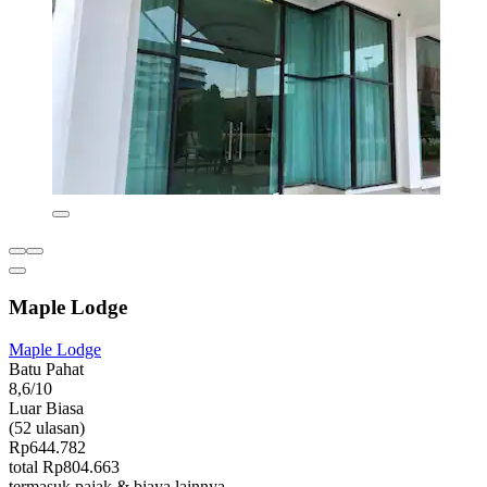
Maple Lodge
Maple Lodge
Batu Pahat
8,6/10
Luar Biasa
(52 ulasan)
Rp644.782
total Rp804.663
termasuk pajak & biaya lainnya