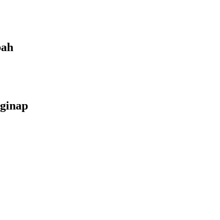
bah
ginap