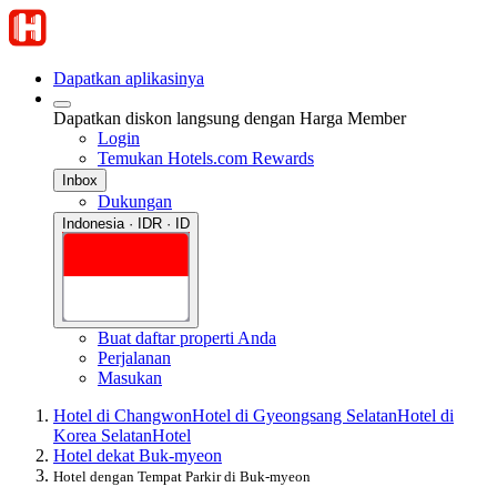
Dapatkan aplikasinya
Dapatkan diskon langsung dengan Harga Member
Login
Temukan Hotels.com Rewards
Inbox
Dukungan
Indonesia · IDR · ID
Buat daftar properti Anda
Perjalanan
Masukan
Hotel di Changwon
Hotel di Gyeongsang Selatan
Hotel di
Korea Selatan
Hotel
Hotel dekat Buk-myeon
Hotel dengan Tempat Parkir di Buk-myeon