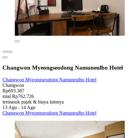
Changwon Myeongseodong Namuneulbo Hotel
Changwon Myeongseodong Namuneulbo Hotel
Changwon
Rp693.387
total Rp762.726
termasuk pajak & biaya lainnya
13 Agu - 14 Agu
Changwon Myeongseodong Namuneulbo Hotel