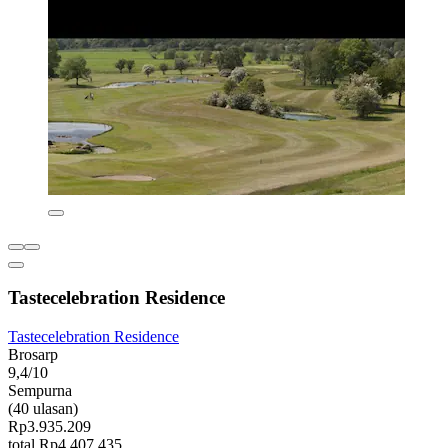
Tastecelebration Residence
Tastecelebration Residence
Brosarp
9,4/10
Sempurna
(40 ulasan)
Rp3.935.209
total Rp4.407.435