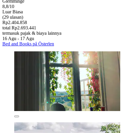
Glemminge
8,8/10
Luar Biasa
(29 ulasan)
Rp2.404.858
total Rp2.693.441
termasuk pajak & biaya lainnya
16 Agu - 17 Agu
Bed and Books på Österlen