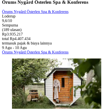
Örums Nygård Österlen Spa & Konferens
Örums Nygård Österlen Spa & Konferens
Loderup
9,6/10
Sempurna
(189 ulasan)
Rp3.935.217
total Rp4.407.434
termasuk pajak & biaya lainnya
9 Agu - 10 Agu
Örums Nygård Österlen Spa & Konferens