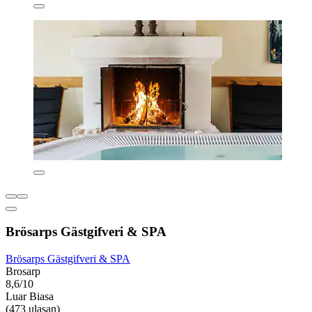
Brösarps Gästgifveri & SPA
Brösarps Gästgifveri & SPA
Brosarp
8,6/10
Luar Biasa
(473 ulasan)