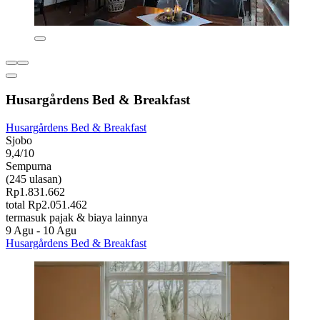
Husargårdens Bed & Breakfast
Husargårdens Bed & Breakfast
Sjobo
9,4/10
Sempurna
(245 ulasan)
Rp1.831.662
total Rp2.051.462
termasuk pajak & biaya lainnya
9 Agu - 10 Agu
Husargårdens Bed & Breakfast