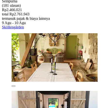
Sempurna
(181 ulasan)
Rp2.466.021
total Rp2.761.943
termasuk pajak & biaya lainnya
9 Agu - 10 Agu
Sköllengården