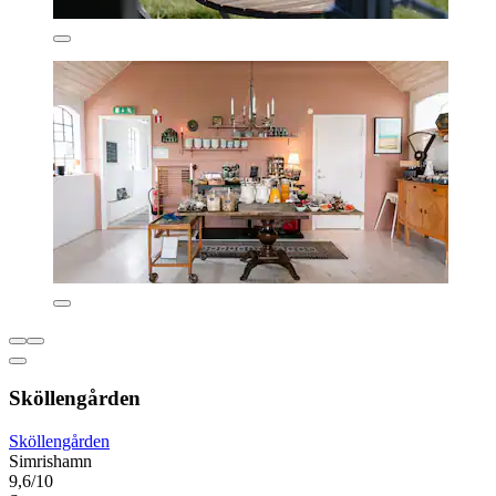
Sköllengården
Sköllengården
Simrishamn
9,6/10