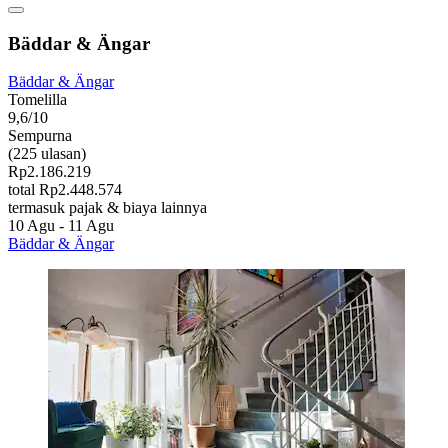
Bäddar & Ängar
Bäddar & Ängar
Tomelilla
9,6/10
Sempurna
(225 ulasan)
Rp2.186.219
total Rp2.448.574
termasuk pajak & biaya lainnya
10 Agu - 11 Agu
Bäddar & Ängar