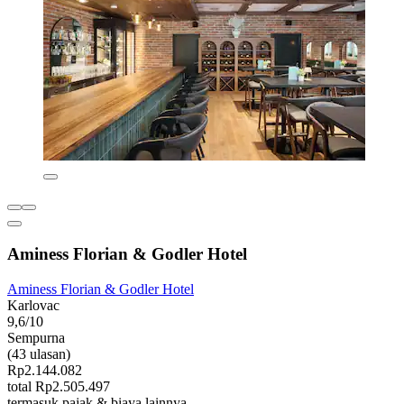
Aminess Florian & Godler Hotel
Aminess Florian & Godler Hotel
Karlovac
9,6/10
Sempurna
(43 ulasan)
Rp2.144.082
total Rp2.505.497
termasuk pajak & biaya lainnya