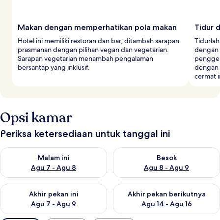
Makan dengan memperhatikan pola makan
Tidur 
Hotel ini memiliki restoran dan bar, ditambah sarapan
Tidurlah
prasmanan dengan pilihan vegan dan vegetarian.
dengan s
Sarapan vegetarian menambah pengalaman
penggel
bersantap yang inklusif.
dengan d
cermat i
Opsi kamar
Periksa ketersediaan untuk tanggal ini
Periksa ketersediaan untuk malam ini Agu 7 - Agu 8
Periksa ketersediaan untuk be
Malam ini
Besok
Agu 7 - Agu 8
Agu 8 - Agu 9
Periksa ketersediaan untuk akhir pekan ini Agu 7 - Agu 9
Periksa ketersediaan untuk ak
Akhir pekan ini
Akhir pekan berikutnya
Agu 7 - Agu 9
Agu 14 - Agu 16