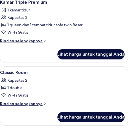
4
Klasik,
Kamar Triple Premium
semua
2
1 kamar tidur
Tempat
foto
Tidur
Kapasitas 3
untuk
Twin
Kamar
1 queen dan 1 tempat tidur sofa twin Besar
Triple
Wi-Fi Gratis
Premium
Rincian
Rincian selengkapnya
lebih
lanjut
Lihat harga untuk tanggal Anda
untuk
Kamar
Triple
Lihat
Seprai premium, selimut bulu angsa, b
13
Premium
Classic Room
semua
Kapasitas 2
foto
1 double
untuk
Classic
Wi-Fi Gratis
Room
Rincian
Rincian selengkapnya
lebih
lanjut
Lihat harga untuk tanggal Anda
untuk
Classic