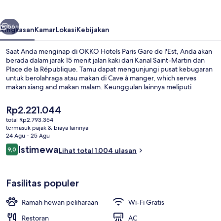
Gare
de
belumnya
Berikutnya
l'Est
56+
Ringkasan
Kamar
Lokasi
Kebijakan
Saat Anda menginap di OKKO Hotels Paris Gare de l'Est, Anda akan
berada dalam jarak 15 menit jalan kaki dari Kanal Saint-Martin dan
Place de la République. Tamu dapat mengunjungi pusat kebugaran
untuk berolahraga atau makan di Cave à manger, which serves
makan siang and makan malam. Keunggulan lainnya meliputi
bar/lounge dan sauna. Para wisatawan menyukainya karena sangat
dekat dari transportasi umum: Stasiun Gare de l'Est hanya 3 menit
Harga
Rp2.221.044
dan Stasiun Paris Magenta hanya 3 menit.
saat
total Rp2.793.354
ini
termasuk pajak & biaya lainnya
Ruang duduk lobi
Rp2.221.044
24 Agu - 25 Agu
Ulasan
Istimewa
9,0
Lihat total 1.004 ulasan
9,0 dari 10
Fasilitas populer
Ramah hewan peliharaan
Wi-Fi Gratis
Restoran
AC