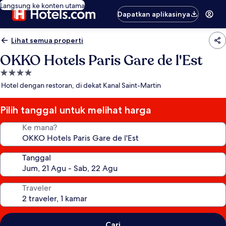
Langsung ke konten utama
Dapatkan aplikasinya
Lihat semua properti
OKKO Hotels Paris Gare de l'Est
Properti
bintang
Hotel dengan restoran, di dekat Kanal Saint-Martin
4.0
Pilih tanggal untuk melihat harga
Ke mana?
Tanggal
Traveler
Cari