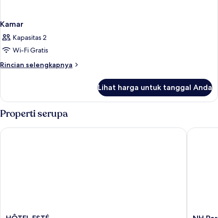
Kamar
Kapasitas 2
Wi-Fi Gratis
Rincian
Rincian selengkapnya
lebih
lanjut
Lihat harga untuk tanggal Anda
untuk
Kamar
Properti serupa
HÔTEL ESTÉ
NH Paris
HÔTEL
NH