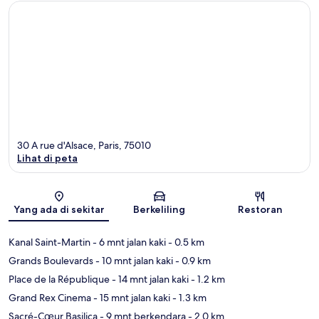
30 A rue d'Alsace, Paris, 75010
Lihat di peta
Peta
Yang ada di sekitar
Berkeliling
Restoran
Kanal Saint-Martin
- 6 mnt jalan kaki
- 0.5 km
Grands Boulevards
- 10 mnt jalan kaki
- 0.9 km
Place de la République
- 14 mnt jalan kaki
- 1.2 km
Grand Rex Cinema
- 15 mnt jalan kaki
- 1.3 km
Sacré-Cœur Basilica
- 9 mnt berkendara
- 2.0 km