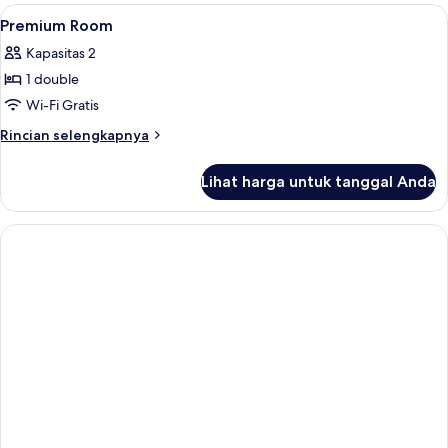
Room
Lihat
Seprai premium, selimut bulu angsa, b
6
Premium Room
semua
Kapasitas 2
foto
1 double
untuk
Premium
Wi-Fi Gratis
Room
Rincian
Rincian selengkapnya
lebih
lanjut
Lihat harga untuk tanggal Anda
untuk
Premium
Room