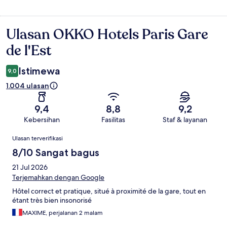
Ulasan OKKO Hotels Paris Gare
Ulasan
de l'Est
Istimewa
9,0
1.004 ulasan
9,4
8,8
9,2
Kebersihan
Fasilitas
Staf & layanan
Ulasan
Ulasan terverifikasi
8/10 Sangat bagus
21 Jul 2026
Terjemahkan dengan Google
Hôtel correct et pratique, situé à proximité de la gare, tout en
étant très bien insonorisé
MAXIME, perjalanan 2 malam