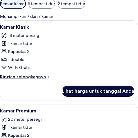
Filter
Semua kamar
1 tempat tidur
2 tempat tidur
tersedia
untuk
Menampilkan 7 dari 7 kamar
kamar
Lihat
Televisi layar datar 90-cm dengan salu
11
Kamar Klasik
semua
18 meter persegi
foto
1 kamar tidur
untuk
Kamar
Kapasitas 2
Klasik
1 double
Wi-Fi Gratis
Rincian
Rincian selengkapnya
lebih
lanjut
Lihat harga untuk tanggal Anda
untuk
Kamar
Klasik
Lihat
Televisi layar datar 90-cm dengan salu
5
Kamar Premium
semua
20 meter persegi
foto
1 kamar tidur
untuk
Kamar
Kapasitas 2