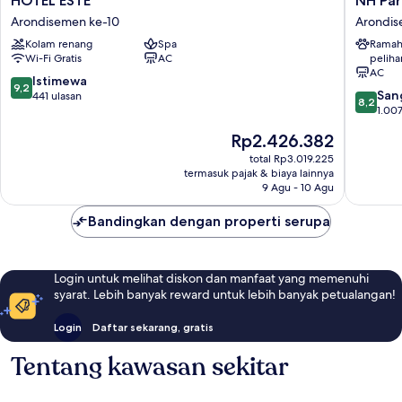
HÔTEL ESTÉ
NH Pari
ESTÉ
Paris
Arondisemen ke-10
Arondis
Arondisemen
Gare
Kolam renang
Spa
Ramah
ke-
De
Wi-Fi Gratis
AC
peliha
10
l'Est
AC
Arondi
9.2
Istimewa
9,2
8.2
ke-
San
dari
441 ulasan
8,2
dari
10
1.007
10,
10,
Istimewa,
Harga
Rp2.426.382
Sangat
441
sekarang
Baik,
total Rp3.019.225
ulasan
Rp2.426.382
termasuk pajak & biaya lainnya
1.007
9 Agu - 10 Agu
ulasan
Bandingkan dengan properti serupa
Login untuk melihat diskon dan manfaat yang memenuhi
syarat. Lebih banyak reward untuk lebih banyak petualangan!
Login
Daftar sekarang, gratis
Tentang kawasan sekitar