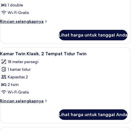
Premium
1 double
Wi-Fi Gratis
Rincian
Rincian selengkapnya
lebih
lanjut
Lihat harga untuk tanggal Anda
untuk
Kamar
Premium
Lihat
Kamar Twin Klasik, 2 Tempat Tidur Twin
5
Kamar Twin Klasik, 2 Tempat Tidur Twin
semua
18 meter persegi
foto
1 kamar tidur
untuk
Kamar
Kapasitas 2
Twin
2 twin
Klasik,
Wi-Fi Gratis
2
Rincian
Rincian selengkapnya
Tempat
lebih
Tidur
lanjut
Lihat harga untuk tanggal Anda
untuk
Twin
Kamar
Twin
Lihat
Kamar Triple Premium | Seprai premium