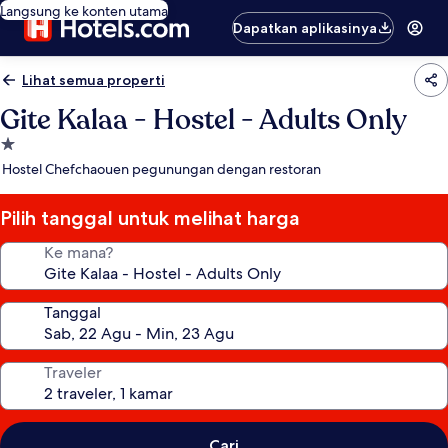
Langsung ke konten utama
Dapatkan aplikasinya
Lihat semua properti
Gite Kalaa - Hostel - Adults Only
Properti
bintang
Hostel Chefchaouen pegunungan dengan restoran
1.0
Pilih tanggal untuk melihat harga
Ke mana?
Tanggal
Traveler
Cari