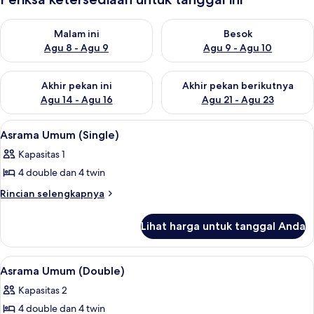
Periksa ketersediaan untuk malam ini Agu 8 - Agu 9
Periksa ketersediaan untuk be
Malam ini
Besok
Agu 8 - Agu 9
Agu 9 - Agu 10
Periksa ketersediaan untuk akhir pekan ini Agu 14 - Agu 16
Periksa ketersediaan untuk ak
Akhir pekan ini
Akhir pekan berikutnya
Agu 14 - Agu 16
Agu 21 - Agu 23
Lihat
Seprai linen
4
Asrama Umum (Single)
semua
Kapasitas 1
foto
4 double dan 4 twin
untuk
Asrama
Rincian
Rincian selengkapnya
lebih
Umum
lanjut
(Single)
Lihat harga untuk tanggal Anda
untuk
Asrama
Umum
Lihat
Seprai linen
4
(Single)
Asrama Umum (Double)
semua
Kapasitas 2
foto
4 double dan 4 twin
untuk