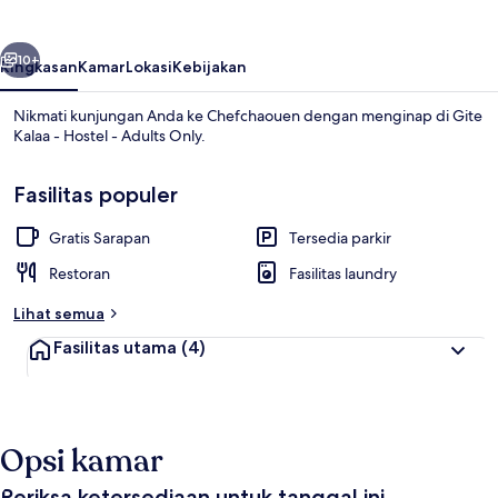
Hostel
-
belumnya
Berikutnya
Adults
10+
Ringkasan
Kamar
Lokasi
Kebijakan
Only
Nikmati kunjungan Anda ke Chefchaouen dengan menginap di Gite
Kalaa - Hostel - Adults Only.
Fasilitas populer
Gratis Sarapan
Tersedia parkir
Restoran
Fasilitas laundry
Teras/patio
Lihat semua
Fasilitas utama
(4)
Opsi kamar
Periksa ketersediaan untuk tanggal ini