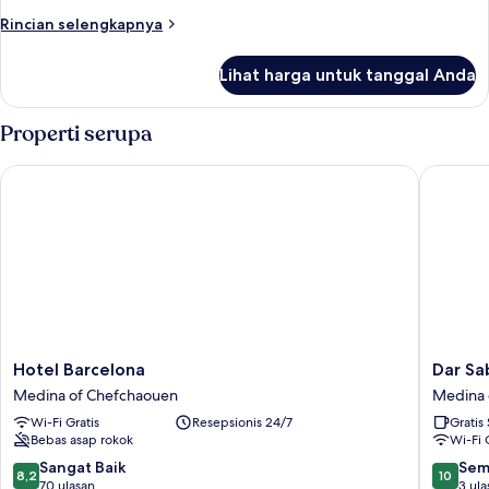
Asrama
Rincian
Rincian selengkapnya
lebih
Umum
lanjut
(Double)
Lihat harga untuk tanggal Anda
untuk
Asrama
Umum
Properti serupa
(Double)
Hotel Barcelona
Dar Sab
Hotel
Dar
Hotel Barcelona
Dar Sa
Barcelona
Sababa
Medina of Chefchaouen
Medina 
Medina
Medina
Wi-Fi Gratis
Resepsionis 24/7
Gratis
of
of
Bebas asap rokok
Wi-Fi 
Chefchaouen
Chefch
8.2
10.0
Sangat Baik
Sem
8,2
10
dari
dari
70 ulasan
3 ula