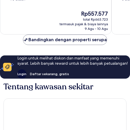
10,
10,
Sangat
Sempur
Harga
Rp557.577
Baik,
3
sekarang
total Rp663.723
70
ulasan
Rp557.577
termasuk pajak & biaya lainnya
ulasan
9 Agu - 10 Agu
Bandingkan dengan properti serupa
Login untuk melihat diskon dan manfaat yang memenuhi
syarat. Lebih banyak reward untuk lebih banyak petualangan!
Login
Daftar sekarang, gratis
Tentang kawasan sekitar