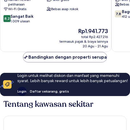
peliharaan
Bebas 
Wi-Fi Gratis
Bebas asap rokok
7.8
Bag
7,8
8.2
Sangat Baik
dari
412 u
8,2
dari
1.009 ulasan
10,
10,
Bagus,
Harga
Rp1.941.773
Sangat
412
sekarang
Baik,
total Rp2.427.216
ulasan
Rp1.941.773
termasuk pajak & biaya lainnya
1.009
20 Agu - 21 Agu
ulasan
Bandingkan dengan properti serupa
Login untuk melihat diskon dan manfaat yang memenuhi
syarat. Lebih banyak reward untuk lebih banyak petualangan!
Login
Daftar sekarang, gratis
Tentang kawasan sekitar