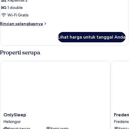
Kamar
Kapasitas 2
Double,
1 double
kamar
Wi-Fi Gratis
mandi
Rincian
Rincian selengkapnya
umum
lebih
lanjut
Lihat harga untuk tanggal Anda
untuk
Kamar
Double,
Properti serupa
kamar
mandi
OnlySleep
Fredens
umum
OnlySleep
Fredens
OnlySleep
Frede
Helsingor
Guesth
Helsingor
Freden
Fredens
Ramah hewan
Parkir gratis
Parkir 