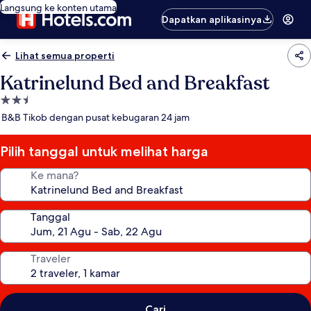
Langsung ke konten utama
Dapatkan aplikasinya
Lihat semua properti
Katrinelund Bed and Breakfast
Properti
bintang
B&B Tikob dengan pusat kebugaran 24 jam
2.5
Pilih tanggal untuk melihat harga
Ke mana?
Tanggal
Traveler
Cari