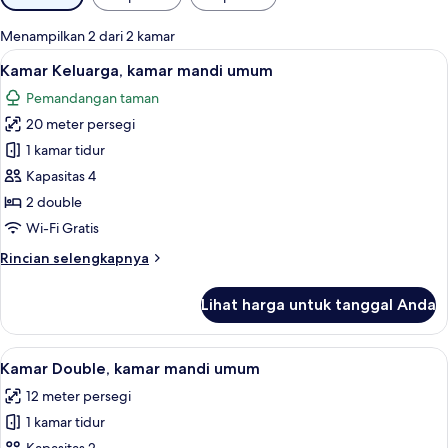
tersedia
untuk
Menampilkan 2 dari 2 kamar
kamar
Lihat
Kamar Keluarga, kamar mandi umum | S
5
Kamar Keluarga, kamar mandi umum
semua
Pemandangan taman
foto
20 meter persegi
untuk
Kamar
1 kamar tidur
Keluarga,
Kapasitas 4
kamar
2 double
mandi
Wi-Fi Gratis
umum
Rincian
Rincian selengkapnya
lebih
lanjut
Lihat harga untuk tanggal Anda
untuk
Kamar
Keluarga,
Lihat
Kamar Double, kamar mandi umum | Set
12
kamar
Kamar Double, kamar mandi umum
semua
mandi
12 meter persegi
umum
foto
1 kamar tidur
untuk