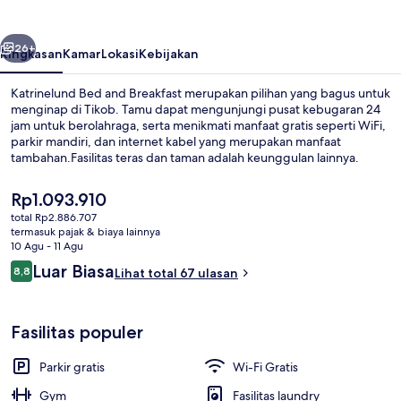
Breakfast
belumnya
Berikutnya
26+
Ringkasan
Kamar
Lokasi
Kebijakan
Katrinelund Bed and Breakfast merupakan pilihan yang bagus untuk
menginap di Tikob. Tamu dapat mengunjungi pusat kebugaran 24
jam untuk berolahraga, serta menikmati manfaat gratis seperti WiFi,
parkir mandiri, dan internet kabel yang merupakan manfaat
tambahan.Fasilitas teras dan taman adalah keunggulan lainnya.
Harga
Rp1.093.910
saat
total Rp2.886.707
ini
termasuk pajak & biaya lainnya
Lantai berpemanas
Rp1.093.910
10 Agu - 11 Agu
Ulasan
Luar Biasa
8,8
Lihat total 67 ulasan
8,8 dari 10
Fasilitas populer
Parkir gratis
Wi-Fi Gratis
Gym
Fasilitas laundry