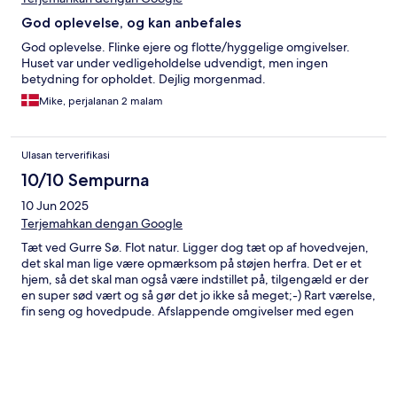
God oplevelse, og kan anbefales
God oplevelse. Flinke ejere og flotte/hyggelige omgivelser.
Huset var under vedligeholdelse udvendigt, men ingen
betydning for opholdet. Dejlig morgenmad.
Mike, perjalanan 2 malam
Ulasan terverifikasi
10/10 Sempurna
10 Jun 2025
Terjemahkan dengan Google
Tæt ved Gurre Sø. Flot natur. Ligger dog tæt op af hovedvejen,
det skal man lige være opmærksom på støjen herfra. Det er et
hjem, så det skal man også være indstillet på, tilgengæld er der
en super sød vært og så gør det jo ikke så meget;-) Rart værelse,
fin seng og hovedpude. Afslappende omgivelser med egen
gårdbutik hvis du lige mangler en bakke jordbær:-D Det kan
anbefales at gå vandreturen Gurre Sø rundt på 10 km.