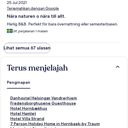
25 Jul 2021
Terjemahkan dengan Google
Nära naturen o nära till allt.
Härlig B&B. Perfekt för bara övernattning eller semesterbasen.
Ulf, perjalanan 1 malam
Lihat semua 67 ulasan
Terus menjelajah
Penginapan
T
Danhostel Helsingør Vandrerhjem
a
T
Fredensborghusene Guesthouse
u
a
T
Hotel Hornbækhus
t
u
a
T
Hotel Hamlet
a
t
u
a
T
Hotel Villa Strand
n
a
t
u
a
T
7 Person Holiday Home in Hornbaek-by Traum