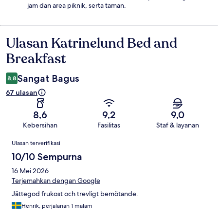
jam dan area piknik, serta taman.
Ulasan Katrinelund Bed and
Ulasan
Breakfast
Sangat Bagus
8,8
67 ulasan
8,6
9,2
9,0
Kebersihan
Fasilitas
Staf & layanan
Ulasan
Ulasan terverifikasi
10/10 Sempurna
16 Mei 2026
Terjemahkan dengan Google
Jättegod frukost och trevligt bemötande.
Henrik, perjalanan 1 malam