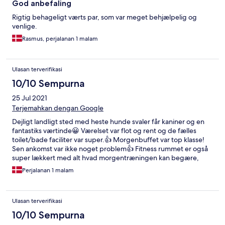
God anbefaling
Rigtig behageligt værts par, som var meget behjælpelig og
venlige.
Rasmus, perjalanan 1 malam
Ulasan terverifikasi
10/10 Sempurna
25 Jul 2021
Terjemahkan dengan Google
Dejligt landligt sted med heste hunde svaler får kaniner og en
fantastiks værtinde😀 Værelset var flot og rent og de fælles
toilet/bade faciliter var super.👍 Morgenbuffet var top klasse!
Sen ankomst var ikke noget problem👍 Fitness rummet er også
super lækkert med alt hvad morgentræningen kan begære,
endda med panorama udsigt udover den smukke natur😃
Perjalanan 1 malam
Ulasan terverifikasi
10/10 Sempurna