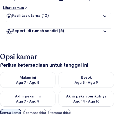
Lihat semua
Fasilitas utama
(10)
Seperti di rumah sendiri
(6)
Opsi kamar
Periksa ketersediaan untuk tanggal ini
Periksa ketersediaan untuk malam ini Agu 7 - Agu 8
Periksa ketersediaan untuk be
Malam ini
Besok
Agu 7 - Agu 8
Agu 8 - Agu 9
Periksa ketersediaan untuk akhir pekan ini Agu 7 - Agu 9
Periksa ketersediaan untuk ak
Akhir pekan ini
Akhir pekan berikutnya
Agu 7 - Agu 9
Agu 14 - Agu 16
Filter
Semua kamar
2 tempat tidur
1 tempat tidur