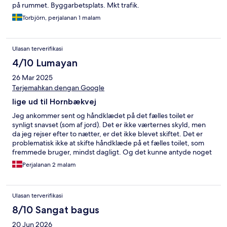
på rummet. Byggarbetsplats. Mkt trafik.
Torbjörn, perjalanan 1 malam
Ulasan terverifikasi
4/10 Lumayan
26 Mar 2025
Terjemahkan dengan Google
lige ud til Hornbækvej
Jeg ankommer sent og håndklædet på det fælles toilet er
synligt snavset (som af jord). Det er ikke værternes skyld, men
da jeg rejser efter to nætter, er det ikke blevet skiftet. Det er
problematisk ikke at skifte håndklæde på et fælles toilet, som
fremmede bruger, mindst dagligt. Og det kunne antyde noget
om den generelle rengøringsstandard
Perjalanan 2 malam
Ulasan terverifikasi
8/10 Sangat bagus
20 Jun 2026