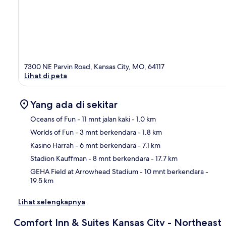
7300 NE Parvin Road, Kansas City, MO, 64117
Lihat di peta
Yang ada di sekitar
Oceans of Fun
- 11 mnt jalan kaki
- 1.0 km
Worlds of Fun
- 3 mnt berkendara
- 1.8 km
Pet
Kasino Harrah
- 6 mnt berkendara
- 7.1 km
Stadion Kauffman
- 8 mnt berkendara
- 17.7 km
GEHA Field at Arrowhead Stadium
- 10 mnt berkendara
-
19.5 km
Lihat selengkapnya
Comfort Inn & Suites Kansas City - Northeast