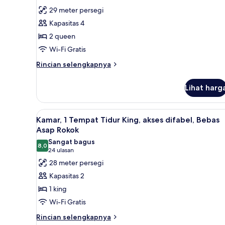
Kamar
ulasan)
29 meter persegi
Standar,
Kapasitas 4
2
2 queen
Tempat
Wi-Fi Gratis
Tidur
Rincian
Queen,
Rincian selengkapnya
lebih
Bebas
lanjut
Asap
Lihat harg
untuk
Rokok
Kamar
Standar,
Lihat
Kamar, 1 Tempat Tidur King, aks
6
2
Kamar, 1 Tempat Tidur King, akses difabel, Bebas
semua
Tempat
Asap Rokok
Tidur
foto
Sangat bagus
Queen,
8,0
untuk
8,0 dari 10
(24
24 ulasan
Bebas
Kamar,
ulasan)
28 meter persegi
Asap
1
Rokok
Kapasitas 2
Tempat
1 king
Tidur
Wi-Fi Gratis
King,
Rincian
akses
Rincian selengkapnya