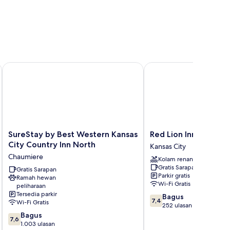
SureStay by Best Western Kansas City Country Inn North
Red Lion Inn & Suites K
SureStay
Red
SureStay by Best Western Kansas
Red Lion Inn & Suite
by
Lion
City Country Inn North
Kansas City
Best
Inn
Chaumiere
Kolam renang
Western
&
Gratis Sarapan
Kansas
Gratis Sarapan
Suites
Parkir gratis
Ramah hewan
City
Kansas
Wi-Fi Gratis
peliharaan
Country
City
Tersedia parkir
7.4
Bagus
Inn
Kansas
7,4
Wi-Fi Gratis
dari
252 ulasan
North
City
7.6
10,
Bagus
Chaumiere
7,6
dari
Bagus,
1.003 ulasan