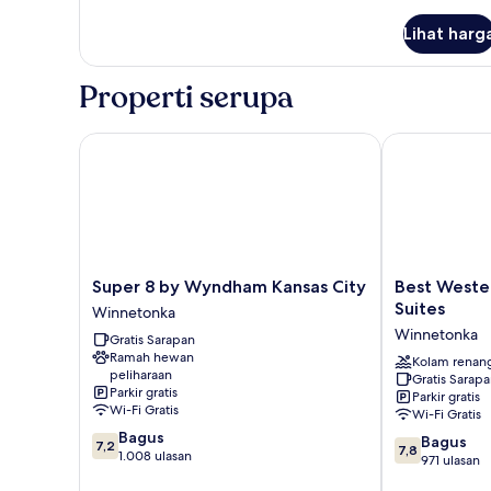
lebih
difabel,
lanjut
Bebas
Lihat harg
untuk
Asap
Kamar,
1
Rokok
Properti serupa
Tempat
Tidur
King,
Super 8 by Wyndham Kansas City
Best Western 
akses
difabel,
Bebas
Asap
Rokok
Super
Best
Super 8 by Wyndham Kansas City
Best Wester
8
Western
Suites
Winnetonka
by
Worlds
Winnetonka
Gratis Sarapan
Wyndham
of
Ramah hewan
Kansas
Fun
Kolam renan
peliharaan
Gratis Sarap
City
Inn
Parkir gratis
Parkir gratis
Winnetonka
&
Wi-Fi Gratis
Wi-Fi Gratis
Suites
7.2
Bagus
7.8
Winnetonka
Bagus
7,2
7,8
dari
1.008 ulasan
dari
971 ulasan
10,
10,