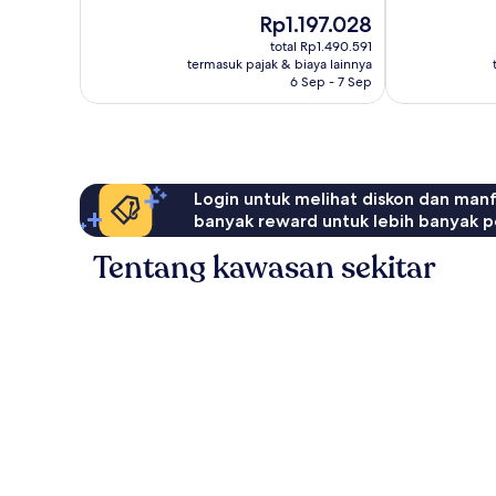
Bagus,
Bagus,
Harga
Rp1.197.028
1.008
971
sekarang
ulasan
total Rp1.490.591
ulasan
Rp1.197.028
termasuk pajak & biaya lainnya
6 Sep - 7 Sep
Login untuk melihat diskon dan man
banyak reward untuk lebih banyak p
Tentang kawasan sekitar