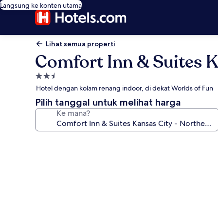
Langsung ke konten utama
Lihat semua properti
Comfort Inn & Suites K
Properti
bintang
Hotel dengan kolam renang indoor, di dekat Worlds of Fun
2.5
Pilih tanggal untuk melihat harga
Ke mana?
Galeri
foto
untuk
Comfort
Inn
&