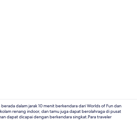
Suite, 1 Tem
n berada dalam jarak 10 menit berkendara dari Worlds of Fun dan
i kolam renang indoor, dan tamu juga dapat berolahraga di pusat
man dapat dicapai dengan berkendara singkat.Para traveler
Resepsionis