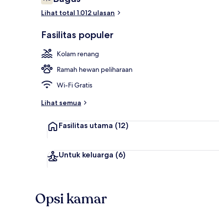
7,8 dari 10
Lihat total 1.012 ulasan
Eksterior
Fasilitas populer
Kolam renang
Ramah hewan peliharaan
Wi-Fi Gratis
Lihat semua
Fasilitas utama
(12)
Untuk keluarga
(6)
Opsi kamar