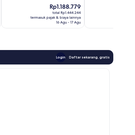
10,
252
Harga
H
Rp1.188.779
R
Bagus,
ulasan
sekarang
s
1.003
total Rp1.444.244
Rp1.188.779
R
termasuk pajak & biaya lainnya
termasuk paj
ulasan
16 Agu - 17 Agu
Login
Daftar sekarang, gratis