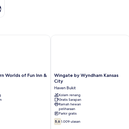
a
Worlds of Fun Inn & Suites
Wingate by Wyndham Kansas City
Wingate
n Worlds of Fun Inn &
Wingate by Wyndham Kansas
by
City
Wyndham
Haven Bukit
Kansas
g
City
Kolam renang
an
Gratis Sarapan
Haven
Ramah hewan
Bukit
peliharaan
Parkir gratis
5.6
5,6
1.009 ulasan
dari