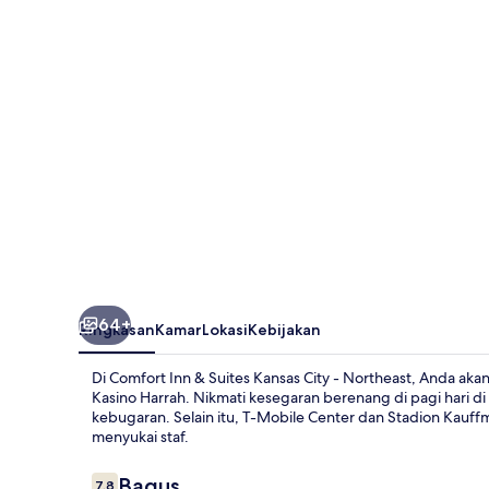
Suites
Kansas
City
-
Northeast
64+
Ringkasan
Kamar
Lokasi
Kebijakan
Di Comfort Inn & Suites Kansas City - Northeast, Anda aka
Kasino Harrah. Nikmati kesegaran berenang di pagi hari d
kebugaran. Selain itu, T-Mobile Center dan Stadion Kauff
menyukai staf.
Ulasan
Bagus
7,8