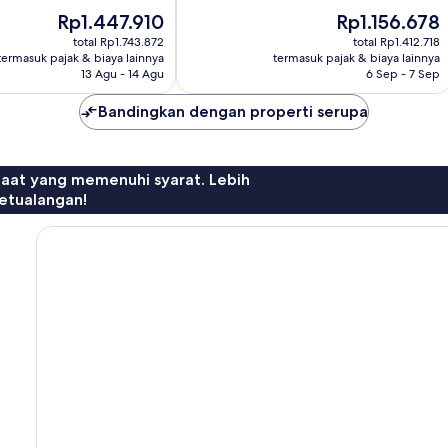
10,
Harga
Harga
Rp1.447.910
Rp1.156.678
1.009
sekarang
sekarang
ulasan
total Rp1.743.872
total Rp1.412.718
Rp1.447.910
Rp1.156.678
termasuk pajak & biaya lainnya
termasuk pajak & biaya lainnya
13 Agu - 14 Agu
6 Sep - 7 Sep
Bandingkan dengan properti serupa
faat yang memenuhi syarat. Lebih
etualangan!