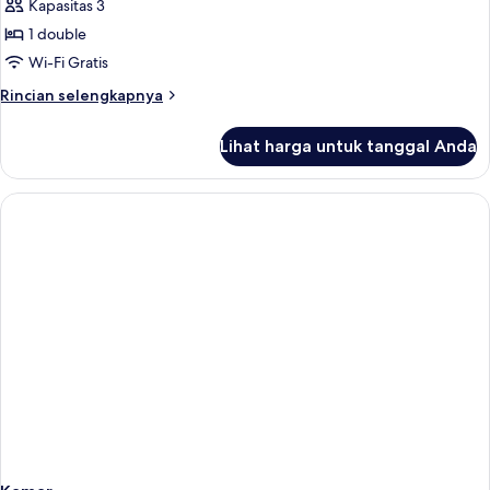
Suite
Kapasitas 3
1
Junior
Child)
1 double
(Extra
Wi-Fi Gratis
Bed
Rincian
Rincian selengkapnya
3
lebih
Adults)
lanjut
Lihat harga untuk tanggal Anda
untuk
Suite
Junior
(Extra
Bed
3
Adults)