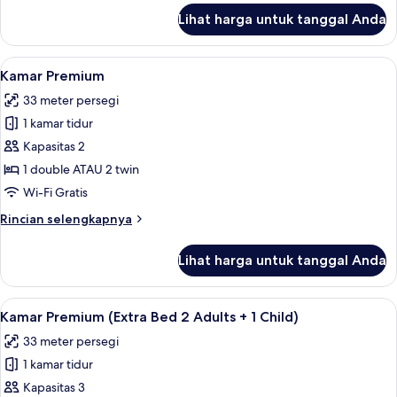
lanjut
Lihat harga untuk tanggal Anda
untuk
Kamar
Superior,
Lihat
Seprai premium, minibar, brankas, dan
6
teras
Kamar Premium
semua
33 meter persegi
foto
1 kamar tidur
untuk
Kamar
Kapasitas 2
Premium
1 double ATAU 2 twin
Wi-Fi Gratis
Rincian
Rincian selengkapnya
lebih
lanjut
Lihat harga untuk tanggal Anda
untuk
Kamar
Premium
Lihat
Seprai premium, minibar, brankas, dan
6
Kamar Premium (Extra Bed 2 Adults + 1 Child)
semua
33 meter persegi
foto
1 kamar tidur
untuk
Kamar
Kapasitas 3