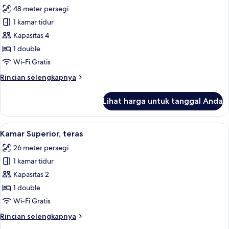
semua
48 meter persegi
foto
1 kamar tidur
untuk
Kamar
Kapasitas 4
Keluarga
1 double
(2
Wi-Fi Gratis
adults
Rincian
Rincian selengkapnya
+
lebih
2
lanjut
Lihat harga untuk tanggal Anda
untuk
children)
Kamar
Keluarga
Lihat
Kamar Superior, teras | Seprai premium
5
(2
Kamar Superior, teras
semua
adults
26 meter persegi
+
foto
2
1 kamar tidur
untuk
children)
Kamar
Kapasitas 2
Superior,
1 double
teras
Wi-Fi Gratis
Rincian
Rincian selengkapnya
lebih