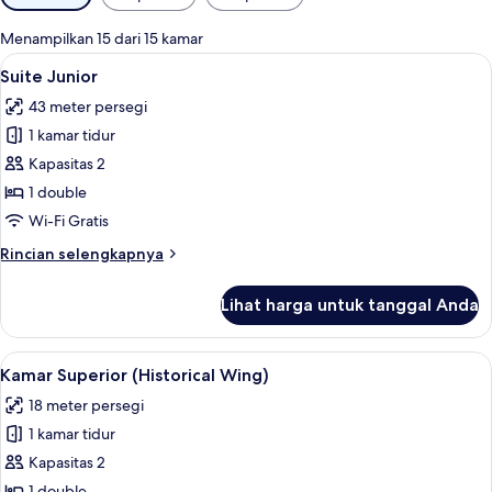
tersedia
untuk
Menampilkan 15 dari 15 kamar
kamar
Lihat
Seprai premium, minibar, brankas, dan
7
Suite Junior
semua
43 meter persegi
foto
1 kamar tidur
untuk
Suite
Kapasitas 2
Junior
1 double
Wi-Fi Gratis
Rincian
Rincian selengkapnya
lebih
lanjut
Lihat harga untuk tanggal Anda
untuk
Suite
Junior
Lihat
Kamar Superior (Historical Wing) | Sep
7
Kamar Superior (Historical Wing)
semua
18 meter persegi
foto
1 kamar tidur
untuk
Kamar
Kapasitas 2
Superior
1 double