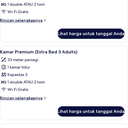
Premium
1 double ATAU 2 twin
(Extra
Wi-Fi Gratis
Bed
Rincian
Rincian selengkapnya
2
lebih
Adults
lanjut
Lihat harga untuk tanggal Anda
untuk
+
Kamar
1
Premium
Lihat
Seprai premium, minibar, brankas, dan
Child)
6
(Extra
Kamar Premium (Extra Bed 3 Adults)
semua
Bed
33 meter persegi
2
foto
Adults
1 kamar tidur
untuk
+
Kamar
Kapasitas 3
1
Premium
Child)
1 double ATAU 2 twin
(Extra
Wi-Fi Gratis
Bed
Rincian
Rincian selengkapnya
3
lebih
Adults)
lanjut
Lihat harga untuk tanggal Anda
untuk
Kamar
Premium
Lihat
Seprai premium, minibar, brankas, dan