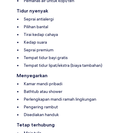
Pemanas air untuk kopi/teh
Tidur nyenyak
Seprai antialergi
Pilihan bantal
Tirai kedap cahaya
Kedap suara
Seprai premium
Tempat tidur bayi gratis
Tempat tidur lipat/ekstra (biaya tambahan)
Menyegarkan
Kamar mandi pribadi
Bathtub atau shower
Perlengkapan mandi ramah lingkungan
Pengering rambut
Disediakan handuk
Tetap terhubung
Meja tulis