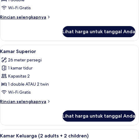
(Historical
Wi-Fi Gratis
Wing)
Rincian
Rincian selengkapnya
lebih
lanjut
Lihat harga untuk tanggal Anda
untuk
Kamar
Superior
Lihat
Kamar Superior | Seprai premium, mini
5
(Historical
Kamar Superior
semua
Wing)
26 meter persegi
foto
1 kamar tidur
untuk
Kamar
Kapasitas 2
Superior
1 double ATAU 2 twin
Wi-Fi Gratis
Rincian
Rincian selengkapnya
lebih
lanjut
Lihat harga untuk tanggal Anda
untuk
Kamar
Superior
Lihat
Seprai premium, minibar, brankas, dan
8
Kamar Keluarga (2 adults + 2 children)