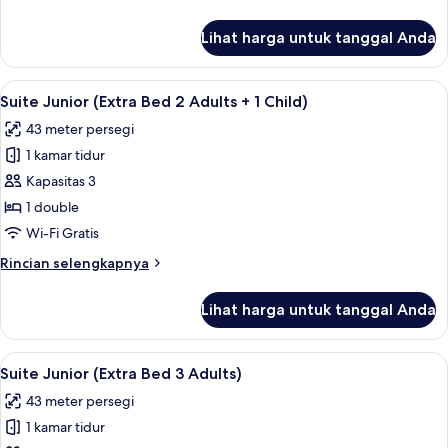
+
lebih
1
lanjut
Lihat harga untuk tanggal Anda
untuk
Child)
Kamar
Keluarga
Lihat
Seprai premium, minibar, brankas, dan
7
(3
Suite Junior (Extra Bed 2 Adults + 1 Child)
semua
Adults
43 meter persegi
+
foto
1
1 kamar tidur
untuk
Child)
Suite
Kapasitas 3
Junior
1 double
(Extra
Wi-Fi Gratis
Bed
Rincian
Rincian selengkapnya
2
lebih
Adults
lanjut
Lihat harga untuk tanggal Anda
untuk
+
Suite
1
Junior
Lihat
Seprai premium, minibar, brankas, dan
Child)
7
(Extra
Suite Junior (Extra Bed 3 Adults)
semua
Bed
43 meter persegi
2
foto
Adults
1 kamar tidur
untuk
+