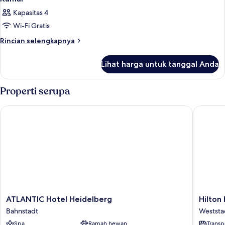
Kapasitas 4
Wi-Fi Gratis
Rincian
Rincian selengkapnya
lebih
lanjut
Lihat harga untuk tanggal Anda
untuk
Kamar
Properti serupa
ATLANTIC Hotel Heidelberg
Hilton H
ATLANTIC
Hilton
ATLANTIC Hotel Heidelberg
Hilton
Hotel
Heidelb
Bahnstadt
Weststa
Heidelberg
Weststa
Spa
Ramah hewan
Transp