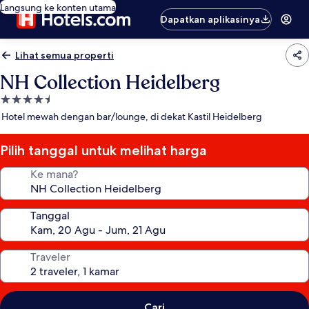
Langsung ke konten utama
Dapatkan aplikasinya
Lihat semua properti
NH Collection Heidelberg
Properti
bintang
Hotel mewah dengan bar/lounge, di dekat Kastil Heidelberg
4.5
Pilih tanggal untuk melihat harga
Ke mana?
Tanggal
Traveler
Cari