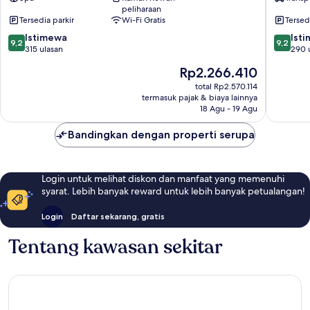
Bahnstadt
peliharaan
Tersedia parkir
Wi-Fi Gratis
Tersed
9.2
9.2
Istimewa
Ist
9,2
9,2
dari
dari
315 ulasan
290 
10,
10,
Harga
Rp2.266.410
Istimewa,
Istimew
sekarang
315
290
total Rp2.570.114
Rp2.266.410
termasuk pajak & biaya lainnya
ulasan
ulasan
18 Agu - 19 Agu
Bandingkan dengan properti serupa
Login untuk melihat diskon dan manfaat yang memenuhi
syarat. Lebih banyak reward untuk lebih banyak petualangan!
Login
Daftar sekarang, gratis
Tentang kawasan sekitar