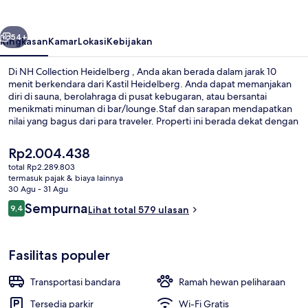
belumnya
Berikutnya
54+
Ringkasan
Kamar
Lokasi
Kebijakan
Di NH Collection Heidelberg , Anda akan berada dalam jarak 10
menit berkendara dari Kastil Heidelberg. Anda dapat memanjakan
diri di sauna, berolahraga di pusat kebugaran, atau bersantai
menikmati minuman di bar/lounge.Staf dan sarapan mendapatkan
nilai yang bagus dari para traveler. Properti ini berada dekat dengan
transportasi umum: Pemberhentian Trem Heidelberg Seegarten
berjarak 8 menit dan Pemberhentian Trem Stasiun Pusat Heidelberg
Harga
Rp2.004.438
(Barat) berjarak 11 menit.
saat
total Rp2.289.803
ini
termasuk pajak & biaya lainnya
Lobi
Rp2.004.438
30 Agu - 31 Agu
Ulasan
Sempurna
9,4
Lihat total 579 ulasan
9,4 dari 10
Fasilitas populer
Transportasi bandara
Ramah hewan peliharaan
Tersedia parkir
Wi-Fi Gratis