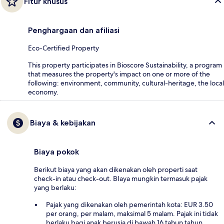
Fitur khusus
Penghargaan dan afiliasi
Eco-Certified Property
This property participates in Bioscore Sustainability, a program
that measures the property's impact on one or more of the
following: environment, community, cultural-heritage, the local
economy.
Biaya & kebijakan
Biaya pokok
Berikut biaya yang akan dikenakan oleh properti saat
check-in atau check-out. BIaya mungkin termasuk pajak
yang berlaku:
Pajak yang dikenakan oleh pemerintah kota: EUR 3.50
per orang, per malam, maksimal 5 malam. Pajak ini tidak
berlaku bagi anak berusia di bawah 16 tahun tahun.