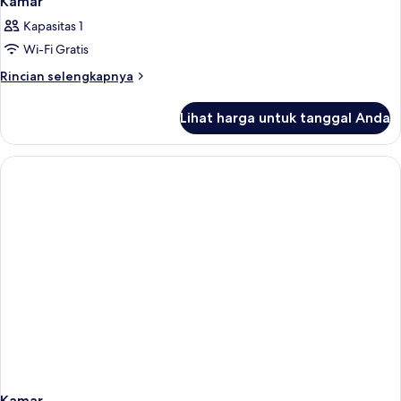
Kamar
Kapasitas 1
Wi-Fi Gratis
Rincian
Rincian selengkapnya
lebih
lanjut
Lihat harga untuk tanggal Anda
untuk
Kamar
Kamar