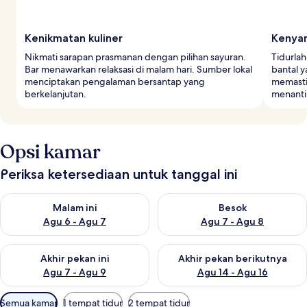
Kenikmatan kuliner
Kenyam
Nikmati sarapan prasmanan dengan pilihan sayuran.
Tidurlah
Bar menawarkan relaksasi di malam hari. Sumber lokal
bantal y
menciptakan pengalaman bersantap yang
memasti
berkelanjutan.
menanti
Opsi kamar
Periksa ketersediaan untuk tanggal ini
Periksa ketersediaan untuk malam ini Agu 6 - Agu 7
Periksa ketersediaan untuk be
Malam ini
Besok
Agu 6 - Agu 7
Agu 7 - Agu 8
Periksa ketersediaan untuk akhir pekan ini Agu 7 - Agu 9
Periksa ketersediaan untuk ak
Akhir pekan ini
Akhir pekan berikutnya
Agu 7 - Agu 9
Agu 14 - Agu 16
Filter
Semua kamar
1 tempat tidur
2 tempat tidur