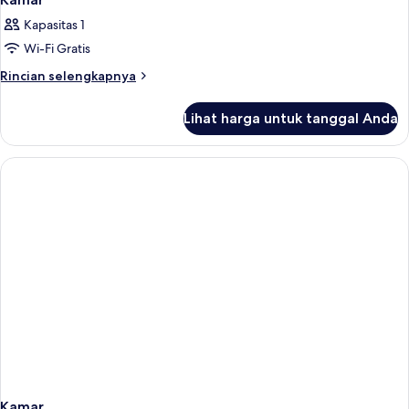
Kapasitas 1
Wi-Fi Gratis
Rincian
Rincian selengkapnya
lebih
lanjut
Lihat harga untuk tanggal Anda
untuk
Kamar
Kamar