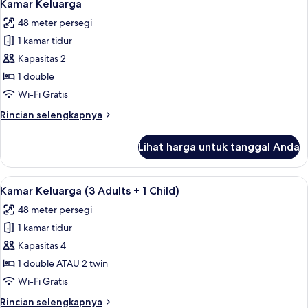
8
(Extra
Kamar Keluarga
semua
Bed
48 meter persegi
3
foto
Adults)
1 kamar tidur
untuk
Kamar
Kapasitas 2
Keluarga
1 double
Wi-Fi Gratis
Rincian
Rincian selengkapnya
lebih
lanjut
Lihat harga untuk tanggal Anda
untuk
Kamar
Keluarga
Lihat
Seprai premium, minibar, brankas, dan
8
Kamar Keluarga (3 Adults + 1 Child)
semua
48 meter persegi
foto
1 kamar tidur
untuk
Kamar
Kapasitas 4
Keluarga
1 double ATAU 2 twin
(3
Wi-Fi Gratis
Adults
Rincian
Rincian selengkapnya