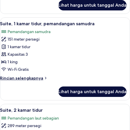
sebagian
lanjut
Lihat harga untuk tanggal Anda
untuk
Suite,
1
Lihat
Suite, 1 kamar tidur, pemandangan sam
8
kamar
Suite, 1 kamar tidur, pemandangan samudra
semua
tidur,
Pemandangan samudra
pemandangan
foto
laut
151 meter persegi
untuk
sebagian
Suite,
1 kamar tidur
1
Kapasitas 3
kamar
1 king
tidur,
Wi-Fi Gratis
pemandangan
Rincian
Rincian selengkapnya
samudra
lebih
lanjut
Lihat harga untuk tanggal Anda
untuk
Suite,
1
Lihat
Suite, 2 kamar tidur | Seprai premium,
5
kamar
Suite, 2 kamar tidur
semua
tidur,
Pemandangan laut sebagian
pemandangan
foto
samudra
289 meter persegi
untuk