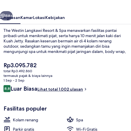
Resort
&
belumnya
Berikutnya
Spa
158+
Ringkasan
Kamar
Lokasi
Kebijakan
The Westin Langkawi Resort & Spa menawarkan fasilitas pantai
pribadi untuk menikmati pijat, serta hanya 10 menit jalan kaki dari
Kuah Jetty. Rasakan keseruan bermain air di 4 kolam renang
outdoor, sedangkan tamu yang ingin memanjakan diri bisa
mengunjungi spa untuk menikmati pijat jaringan dalam, body wrap,
dan aromaterapi. Seasonal Tastes melayani sarapan dan makan
malam. Keunggulan lain di hotel mewah ini meliputi 2 bar/lounge,
Harga
Rp3.095.782
bar tepi kolam renang, dan pusat kebugaran 24 jam. Para traveler
saat
total Rp3.492.860
menyukai staf.
ini
termasuk pajak & biaya lainnya
4 kolam renang outdoor, dengan pay
Rp3.095.782
1 Sep - 2 Sep
Ulasan
Luar Biasa
8,8
Lihat total 1.002 ulasan
8,8 dari 10
Fasilitas populer
Kolam renang
Spa
Parkir gratis
Wi-Fi Gratis