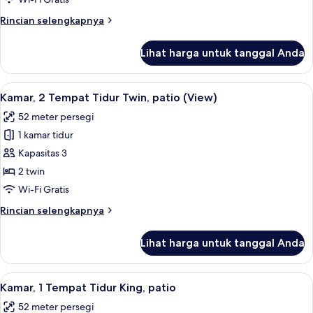
Tempat
Rincian
Rincian selengkapnya
Tidur
lebih
King
lanjut
Lihat harga untuk tanggal Anda
untuk
Kamar,
1
Lihat
Kamar, 2 Tempat Tidur Twin, patio (Vie
6
Tempat
Kamar, 2 Tempat Tidur Twin, patio (View)
semua
Tidur
52 meter persegi
King
foto
1 kamar tidur
untuk
Kamar,
Kapasitas 3
2
2 twin
Tempat
Wi-Fi Gratis
Tidur
Rincian
Rincian selengkapnya
Twin,
lebih
patio
lanjut
Lihat harga untuk tanggal Anda
untuk
(View)
Kamar,
2
Lihat
Kamar, 1 Tempat Tidur King, patio | Se
5
Tempat
Kamar, 1 Tempat Tidur King, patio
semua
Tidur
52 meter persegi
Twin,
foto