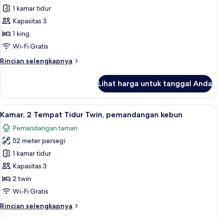
patio
1 kamar tidur
untuk
(View)
Kamar,
Kapasitas 3
1
1 king
Tempat
Wi-Fi Gratis
Tidur
Rincian
Rincian selengkapnya
King,
lebih
patio
lanjut
Lihat harga untuk tanggal Anda
untuk
Kamar,
1
Lihat
Kamar, 2 Tempat Tidur Twin, pemandan
6
Tempat
Kamar, 2 Tempat Tidur Twin, pemandangan kebun
semua
Tidur
Pemandangan taman
King,
foto
patio
52 meter persegi
untuk
Kamar,
1 kamar tidur
2
Kapasitas 3
Tempat
2 twin
Tidur
Wi-Fi Gratis
Twin,
Rincian
Rincian selengkapnya
pemandangan
lebih