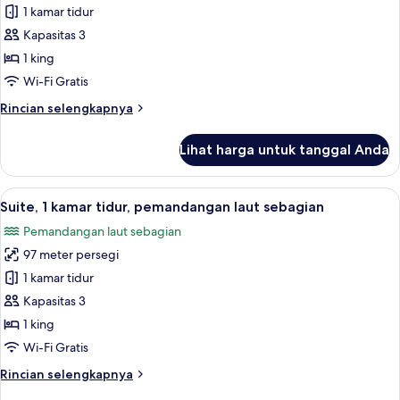
samudra
Kamar,
1 kamar tidur
1
Kapasitas 3
Tempat
1 king
Tidur
Wi-Fi Gratis
King,
Rincian
Rincian selengkapnya
pemandangan
lebih
samudra
lanjut
Lihat harga untuk tanggal Anda
untuk
Kamar,
1
Lihat
Suite, 1 kamar tidur, pemandangan lau
6
Tempat
Suite, 1 kamar tidur, pemandangan laut sebagian
semua
Tidur
Pemandangan laut sebagian
King,
foto
pemandangan
97 meter persegi
untuk
samudra
Suite,
1 kamar tidur
1
Kapasitas 3
kamar
1 king
tidur,
Wi-Fi Gratis
pemandangan
Rincian
Rincian selengkapnya
laut
lebih