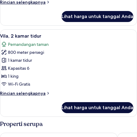
Rincian
Rincian selengkapnya
pribadi,
lebih
pemandangan
lanjut
Lihat harga untuk tanggal Anda
untuk
samudra
Vila,
5
Lihat
Vila, 2 kamar tidur | Seprai premium, 
5
kamar
Vila, 2 kamar tidur
semua
tidur,
Pemandangan taman
kolam
foto
renang
800 meter persegi
untuk
pribadi,
Vila,
1 kamar tidur
pemandangan
2
samudra
Kapasitas 6
kamar
1 king
tidur
Wi-Fi Gratis
Rincian
Rincian selengkapnya
lebih
lanjut
Lihat harga untuk tanggal Anda
untuk
Vila,
2
Properti serupa
kamar
tidur
Pelangi Beach Resort & Spa, Langkawi
PARKROY