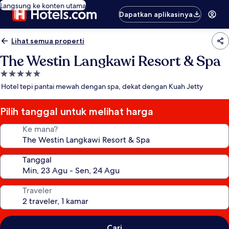
Langsung ke konten utama
Dapatkan aplikasinya
Lihat semua properti
The Westin Langkawi Resort & Spa
Properti
bintang
Hotel tepi pantai mewah dengan spa, dekat dengan Kuah Jetty
5.0
Pilih tanggal untuk melihat harga
Ke mana?
Tanggal
Traveler
Cari