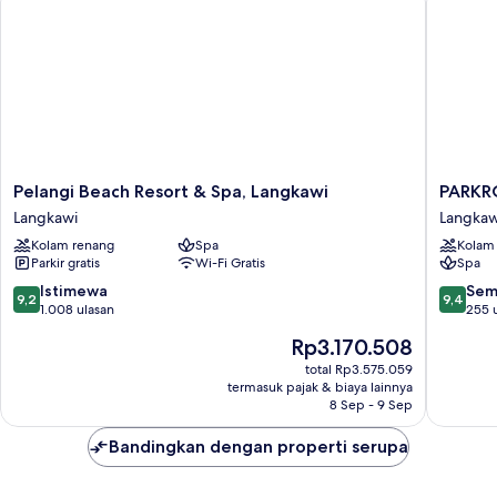
Pelangi
PARKRO
Pelangi Beach Resort & Spa, Langkawi
PARKRO
Beach
Langkaw
Langkawi
Langkaw
Resort
Resort
Kolam renang
Spa
Kolam
&
Langkaw
Parkir gratis
Wi-Fi Gratis
Spa
Spa,
Langkawi
9.2
9.4
Istimewa
Sem
9,2
9,4
Langkawi
dari
dari
1.008 ulasan
255 
10,
10,
Harga
Rp3.170.508
Istimewa,
Sempur
sekarang
1.008
255
total Rp3.575.059
Rp3.170.508
termasuk pajak & biaya lainnya
ulasan
ulasan
8 Sep - 9 Sep
Bandingkan dengan properti serupa