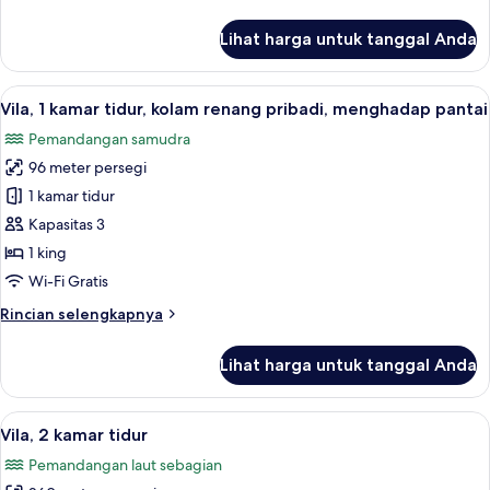
pribadi,
lebih
pemandangan
lanjut
Lihat harga untuk tanggal Anda
untuk
laut
Vila,
sebagian
1
Lihat
Vila, 1 kamar tidur, kolam renang pri
7
kamar
Vila, 1 kamar tidur, kolam renang pribadi, menghadap pantai
semua
tidur,
Pemandangan samudra
kolam
foto
renang
96 meter persegi
untuk
pribadi,
Vila,
1 kamar tidur
pemandangan
1
laut
Kapasitas 3
sebagian
kamar
1 king
tidur,
Wi-Fi Gratis
kolam
Rincian
Rincian selengkapnya
renang
lebih
pribadi,
lanjut
Lihat harga untuk tanggal Anda
menghadap
untuk
Vila,
pantai
1
Lihat
Vila, 2 kamar tidur | Seprai premium, 
7
kamar
Vila, 2 kamar tidur
semua
tidur,
Pemandangan laut sebagian
kolam
foto
renang