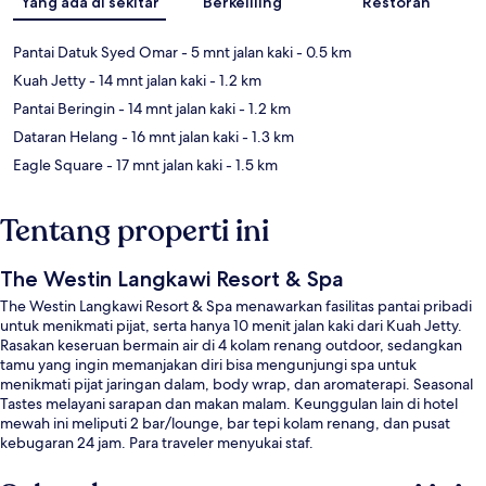
Yang ada di sekitar
Berkeliling
Restoran
Pantai Datuk Syed Omar
- 5 mnt jalan kaki
- 0.5 km
Kuah Jetty
- 14 mnt jalan kaki
- 1.2 km
Pantai Beringin
- 14 mnt jalan kaki
- 1.2 km
Dataran Helang
- 16 mnt jalan kaki
- 1.3 km
Eagle Square
- 17 mnt jalan kaki
- 1.5 km
Tentang properti ini
The Westin Langkawi Resort & Spa
The Westin Langkawi Resort & Spa menawarkan fasilitas pantai pribadi
untuk menikmati pijat, serta hanya 10 menit jalan kaki dari Kuah Jetty.
Rasakan keseruan bermain air di 4 kolam renang outdoor, sedangkan
tamu yang ingin memanjakan diri bisa mengunjungi spa untuk
menikmati pijat jaringan dalam, body wrap, dan aromaterapi. Seasonal
Tastes melayani sarapan dan makan malam. Keunggulan lain di hotel
mewah ini meliputi 2 bar/lounge, bar tepi kolam renang, dan pusat
kebugaran 24 jam. Para traveler menyukai staf.