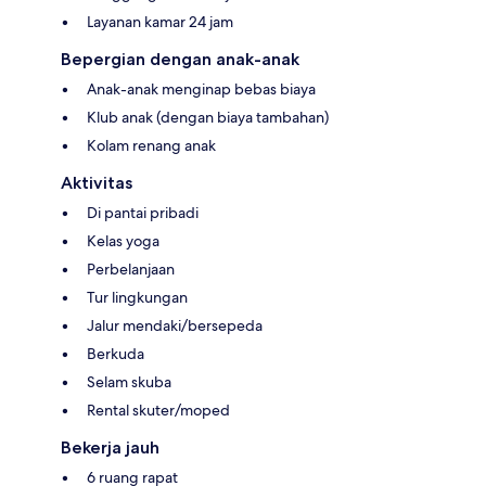
Layanan kamar 24 jam
Bepergian dengan anak-anak
Anak-anak menginap bebas biaya
Klub anak (dengan biaya tambahan)
Kolam renang anak
Aktivitas
Di pantai pribadi
Kelas yoga
Perbelanjaan
Tur lingkungan
Jalur mendaki/bersepeda
Berkuda
Selam skuba
Rental skuter/moped
Bekerja jauh
6 ruang rapat