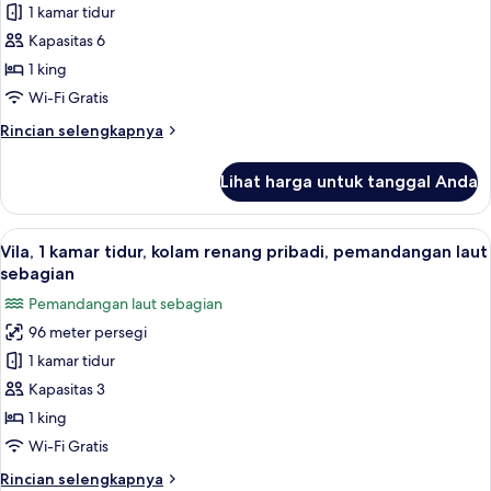
Suite,
1 kamar tidur
2
Kapasitas 6
kamar
1 king
tidur
Wi-Fi Gratis
Rincian
Rincian selengkapnya
lebih
lanjut
Lihat harga untuk tanggal Anda
untuk
Suite,
2
Lihat
Vila, 1 kamar tidur, kolam renang pr
6
kamar
Vila, 1 kamar tidur, kolam renang pribadi, pemandangan laut
semua
tidur
sebagian
foto
Pemandangan laut sebagian
untuk
96 meter persegi
Vila,
1 kamar tidur
1
kamar
Kapasitas 3
tidur,
1 king
kolam
Wi-Fi Gratis
renang
Rincian
Rincian selengkapnya