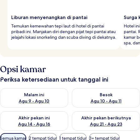
Liburan menyenangkan di pantai
Surga 
Temukan kemewahan tepi laut di hotel di pantai
Hotel i
pribadi ini. Manjakan diri dengan pijat tepi pantai atau
pantai. 
jelajahi lokasi snorkeling dan scuba diving di dekatnya.
kamar b
spa, dan
Opsi kamar
Periksa ketersediaan untuk tanggal ini
Periksa ketersediaan untuk malam ini Agu 9 - Agu 10
Periksa ketersediaan untuk be
Malam ini
Besok
Agu 9 - Agu 10
Agu 10 - Agu 11
Periksa ketersediaan untuk akhir pekan ini Agu 14 - Agu 16
Periksa ketersediaan untuk ak
Akhir pekan ini
Akhir pekan berikutnya
Agu 14 - Agu 16
Agu 21 - Agu 23
Filter
Semua kamar
2 tempat tidur
1 tempat tidur
3+ tempat tidur