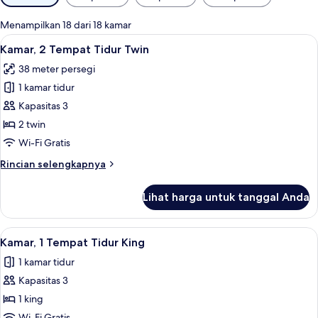
tersedia
untuk
Menampilkan 18 dari 18 kamar
kamar
Lihat
Kamar, 2 Tempat Tidur Twin | Seprai p
6
Kamar, 2 Tempat Tidur Twin
semua
38 meter persegi
foto
1 kamar tidur
untuk
Kamar,
Kapasitas 3
2
2 twin
Tempat
Wi-Fi Gratis
Tidur
Rincian
Rincian selengkapnya
Twin
lebih
lanjut
Lihat harga untuk tanggal Anda
untuk
Kamar,
2
Lihat
Kamar, 1 Tempat Tidur King | Seprai p
5
Tempat
Kamar, 1 Tempat Tidur King
semua
Tidur
1 kamar tidur
Twin
foto
Kapasitas 3
untuk
Kamar,
1 king
1
Wi-Fi Gratis