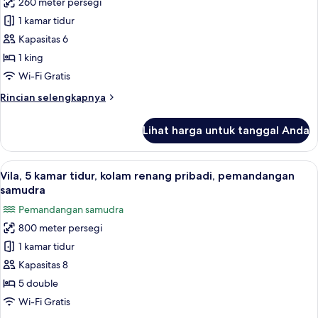
260 meter persegi
untuk
pribadi,
Vila,
1 kamar tidur
menghadap
2
pantai
Kapasitas 6
kamar
1 king
tidur
Wi-Fi Gratis
Rincian
Rincian selengkapnya
lebih
lanjut
Lihat harga untuk tanggal Anda
untuk
Vila,
2
Lihat
Vila, 5 kamar tidur, kolam renang pri
13
kamar
Vila, 5 kamar tidur, kolam renang pribadi, pemandangan
semua
tidur
samudra
foto
Pemandangan samudra
untuk
800 meter persegi
Vila,
1 kamar tidur
5
kamar
Kapasitas 8
tidur,
5 double
kolam
Wi-Fi Gratis
renang