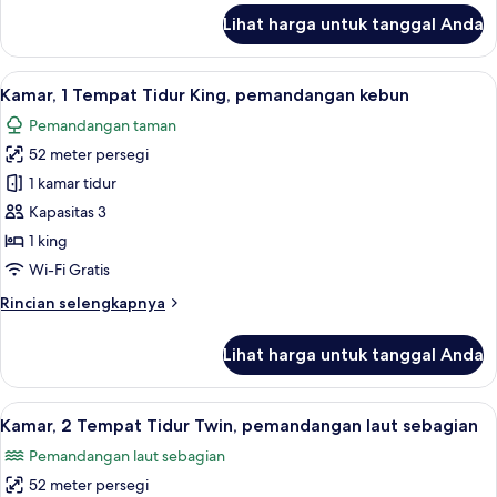
kebun
lanjut
Lihat harga untuk tanggal Anda
untuk
Kamar,
2
Lihat
Kamar, 1 Tempat Tidur King, pemandan
6
Tempat
Kamar, 1 Tempat Tidur King, pemandangan kebun
semua
Tidur
Pemandangan taman
Twin,
foto
pemandangan
52 meter persegi
untuk
kebun
Kamar,
1 kamar tidur
1
Kapasitas 3
Tempat
1 king
Tidur
Wi-Fi Gratis
King,
Rincian
Rincian selengkapnya
pemandangan
lebih
kebun
lanjut
Lihat harga untuk tanggal Anda
untuk
Kamar,
1
Lihat
Kamar, 2 Tempat Tidur Twin, pemandan
7
Tempat
Kamar, 2 Tempat Tidur Twin, pemandangan laut sebagian
semua
Tidur
Pemandangan laut sebagian
King,
foto
pemandangan
52 meter persegi
untuk