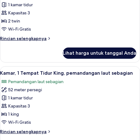
kebun
Kamar,
1 kamar tidur
2
Kapasitas 3
Tempat
2 twin
Tidur
Wi-Fi Gratis
Twin,
Rincian
Rincian selengkapnya
pemandangan
lebih
laut
lanjut
Lihat harga untuk tanggal Anda
sebagian
untuk
Kamar,
2
Lihat
Kamar, 1 Tempat Tidur King, pemandang
7
Tempat
Kamar, 1 Tempat Tidur King, pemandangan laut sebagian
semua
Tidur
Pemandangan laut sebagian
Twin,
foto
pemandangan
52 meter persegi
untuk
laut
Kamar,
1 kamar tidur
sebagian
1
Kapasitas 3
Tempat
1 king
Tidur
Wi-Fi Gratis
King,
Rincian
Rincian selengkapnya
pemandangan
lebih