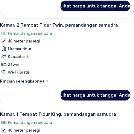
laut
lanjut
Lihat harga untuk tanggal Anda
sebagian
untuk
Kamar,
1
Lihat
Kamar, 2 Tempat Tidur Twin, pemandan
6
Tempat
Kamar, 2 Tempat Tidur Twin, pemandangan samudra
semua
Tidur
Pemandangan samudra
King,
foto
pemandangan
48 meter persegi
untuk
laut
Kamar,
1 kamar tidur
sebagian
2
Kapasitas 3
Tempat
2 twin
Tidur
Wi-Fi Gratis
Twin,
Rincian
Rincian selengkapnya
pemandangan
lebih
samudra
lanjut
Lihat harga untuk tanggal Anda
untuk
Kamar,
2
Lihat
Kamar, 1 Tempat Tidur King, pemand
7
Tempat
Kamar, 1 Tempat Tidur King, pemandangan samudra
semua
Tidur
Pemandangan samudra
Twin,
foto
pemandangan
48 meter persegi
untuk