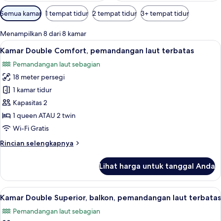
Filter
Semua kamar
1 tempat tidur
2 tempat tidur
3+ tempat tidur
tersedia
untuk
Menampilkan 8 dari 8 kamar
kamar
Lihat
Minibar, brankas, kedap suara, dan te
24
Kamar Double Comfort, pemandangan laut terbatas
semua
Pemandangan laut sebagian
foto
18 meter persegi
untuk
Kamar
1 kamar tidur
Double
Kapasitas 2
Comfort,
1 queen ATAU 2 twin
pemandangan
Wi-Fi Gratis
laut
Rincian
Rincian selengkapnya
terbatas
lebih
lanjut
Lihat harga untuk tanggal Anda
untuk
Kamar
Double
Lihat
Kamar Double Superior, balkon, peman
24
Comfort,
Kamar Double Superior, balkon, pemandangan laut terbatas
semua
pemandangan
Pemandangan laut sebagian
laut
foto