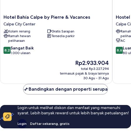
Hotel
Hostel
Hotel Bahía Calpe by Pierre & Vacances
Hoste
Bahía
SEA&D
Calpe City Center
Calpe Ci
Calpe
Calpe
Kolam renang
Gratis Sarapan
Ramah
by
Calpe
Ramah hewan
Tersedia parkir
peliha
Pierre
City
peliharaan
AC
&
Center
8.2
8.6
Vacances
Sangat Baik
Luar
8,2
8,6
dari
dari
Calpe
1.000 ulasan
80 u
10,
10,
City
Harga
Rp2.933.904
Sangat
Luar
Center
sekarang
Baik,
Biasa,
total Rp3.227.294
Rp2.933.904
termasuk pajak & biaya lainnya
1.000
80
30 Agu - 31 Agu
ulasan
ulasan
Bandingkan dengan properti serupa
Login untuk melihat diskon dan manfaat yang memenuhi
syarat. Lebih banyak reward untuk lebih banyak petualangan!
Login
Daftar sekarang, gratis