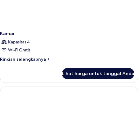
Kamar
Kapasitas 4
Wi-Fi Gratis
Rincian
Rincian selengkapnya
lebih
lanjut
Lihat harga untuk tanggal Anda
untuk
Kamar