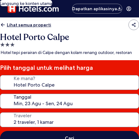
Langsung ke konten utama
Dapatkan aplikasinya
Lihat semua properti
Hotel Porto Calpe
Properti
bintang
Hotel tepi perairan di Calpe dengan kolam renang outdoor, restoran
3.0
Pilih tanggal untuk melihat harga
Ke mana?
Tanggal
Traveler
Cari