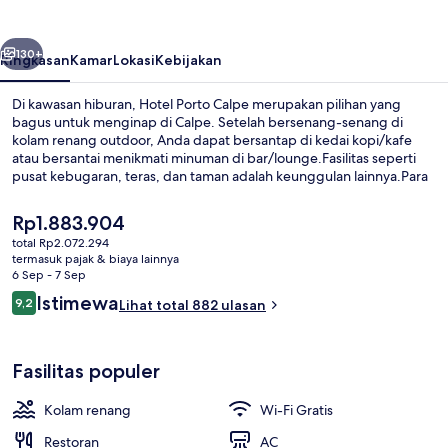
belumnya
Berikutnya
130+
Ringkasan
Kamar
Lokasi
Kebijakan
Di kawasan hiburan, Hotel Porto Calpe merupakan pilihan yang
bagus untuk menginap di Calpe. Setelah bersenang-senang di
kolam renang outdoor, Anda dapat bersantap di kedai kopi/kafe
atau bersantai menikmati minuman di bar/lounge.Fasilitas seperti
pusat kebugaran, teras, dan taman adalah keunggulan lainnya.Para
traveler memberikan ulasan yang baik tentang staf dan kondisi
keseluruhan.
Harga
Rp1.883.904
saat
total Rp2.072.294
ini
termasuk pajak & biaya lainnya
Kamar Double Superior, balkon, peman
Rp1.883.904
6 Sep - 7 Sep
Ulasan
Istimewa
9,2
Lihat total 882 ulasan
9,2 dari 10
Fasilitas populer
Kolam renang
Wi-Fi Gratis
Restoran
AC