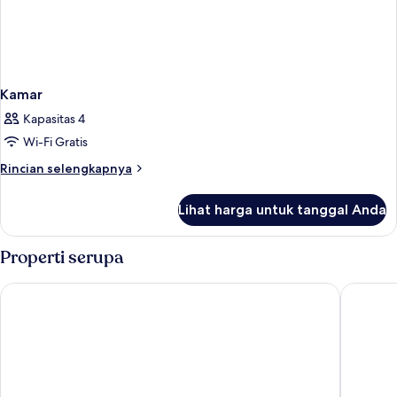
Kamar
Kapasitas 4
Wi-Fi Gratis
Rincian
Rincian selengkapnya
lebih
lanjut
Lihat harga untuk tanggal Anda
untuk
Kamar
Properti serupa
Hotel Bahía Calpe by Pierre & Vacances
Hostel 