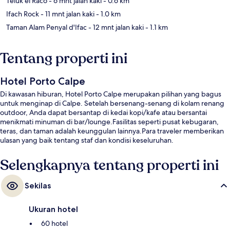
Teluk el Racó
- 6 mnt jalan kaki
- 0.6 km
Ifach Rock
- 11 mnt jalan kaki
- 1.0 km
Taman Alam Penyal d'Ifac
- 12 mnt jalan kaki
- 1.1 km
Tentang properti ini
Hotel Porto Calpe
Di kawasan hiburan, Hotel Porto Calpe merupakan pilihan yang bagus
untuk menginap di Calpe. Setelah bersenang-senang di kolam renang
outdoor, Anda dapat bersantap di kedai kopi/kafe atau bersantai
menikmati minuman di bar/lounge.Fasilitas seperti pusat kebugaran,
teras, dan taman adalah keunggulan lainnya.Para traveler memberikan
ulasan yang baik tentang staf dan kondisi keseluruhan.
Selengkapnya tentang properti ini
Sekilas
Ukuran hotel
60 hotel