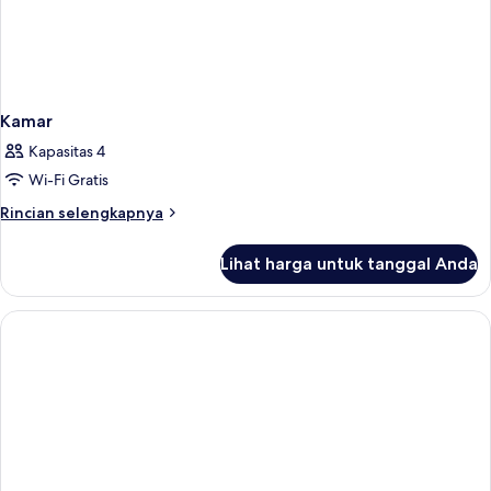
Kamar
Kapasitas 4
Wi-Fi Gratis
Rincian
Rincian selengkapnya
lebih
lanjut
Lihat harga untuk tanggal Anda
untuk
Kamar