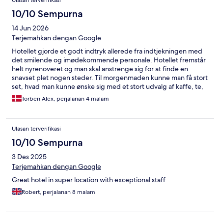
Ulasan terverifikasi
10/10 Sempurna
14 Jun 2026
Terjemahkan dengan Google
Hotellet gjorde et godt indtryk allerede fra indtjekningen med
det smilende og imødekommende personale. Hotellet fremstår
helt nyrenoveret og man skal anstrenge sig for at finde en
snavset plet nogen steder. Til morgenmaden kunne man få stort
set, hvad man kunne ønske sig med et stort udvalg af kaffe, te,
brød og kager, pålæg og varme retter. Kan varmt anbefales.
Torben Alex, perjalanan 4 malam
Ulasan terverifikasi
10/10 Sempurna
3 Des 2025
Terjemahkan dengan Google
Great hotel in super location with exceptional staff
Robert, perjalanan 8 malam