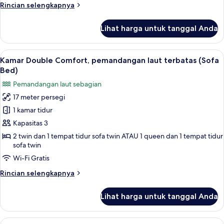
Rincian
Rincian selengkapnya
pemandangan
lebih
laut
lanjut
Lihat harga untuk tanggal Anda
untuk
terbatas
Kamar
Double
Lihat
Minibar, brankas, kedap suara, dan te
17
Comfort
Kamar Double Comfort, pemandangan laut terbatas (Sofa
semua
untuk
Bed)
1
foto
Pemandangan laut sebagian
Orang,
untuk
pemandangan
17 meter persegi
Kamar
laut
1 kamar tidur
Double
terbatas
Comfort,
Kapasitas 3
pemandangan
2 twin dan 1 tempat tidur sofa twin ATAU 1 queen dan 1 tempat tidur
sofa twin
laut
terbatas
Wi-Fi Gratis
(Sofa
Rincian
Rincian selengkapnya
Bed)
lebih
lanjut
Lihat harga untuk tanggal Anda
untuk
Kamar
Double
Lihat
Kamar Double atau Twin Superior, pem