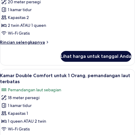
terbatas
20 meter persegi
untuk
Kamar
1 kamar tidur
Double
Kapasitas 2
Superior,
2 twin ATAU 1 queen
balkon,
Wi-Fi Gratis
pemandangan
Rincian
Rincian selengkapnya
laut
lebih
terbatas
lanjut
Lihat harga untuk tanggal Anda
untuk
Kamar
Double
Lihat
Minibar, brankas, kedap suara, dan te
22
Superior,
Kamar Double Comfort untuk 1 Orang, pemandangan laut
semua
balkon,
terbatas
pemandangan
foto
Pemandangan laut sebagian
laut
untuk
terbatas
18 meter persegi
Kamar
1 kamar tidur
Double
Comfort
Kapasitas 1
untuk
1 queen ATAU 2 twin
1
Wi-Fi Gratis
Orang,