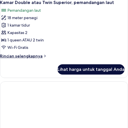
26
Comfort,
Kamar Double atau Twin Superior, pemandangan laut
semua
pemandangan
Pemandangan laut
laut
foto
terbatas
18 meter persegi
untuk
(Sofa
Kamar
1 kamar tidur
Bed)
Double
Kapasitas 2
atau
1 queen ATAU 2 twin
Twin
Wi-Fi Gratis
Superior,
Rincian
Rincian selengkapnya
pemandangan
lebih
laut
lanjut
Lihat harga untuk tanggal Anda
untuk
Kamar
Double
atau
Twin
Superior,
pemandangan
laut