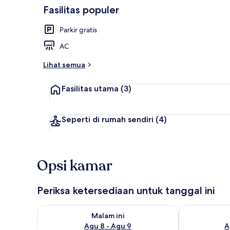
Fasilitas populer
Eksterior
Parkir gratis
AC
Lihat semua
Fasilitas utama
(3)
Seperti di rumah sendiri
(4)
Opsi kamar
Periksa ketersediaan untuk tanggal ini
Periksa ketersediaan untuk malam ini Agu 8 - Agu 9
Periksa keter
Malam ini
Agu 8 - Agu 9
A