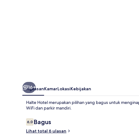
16+
Ringkasan
Kamar
Lokasi
Kebijakan
Halte Hotel merupakan pilihan yang bagus untuk menginap
WiFi dan parkir mandiri.
Ulasan
Bagus
6,0
6,0 dari 10
Lihat total 6 ulasan