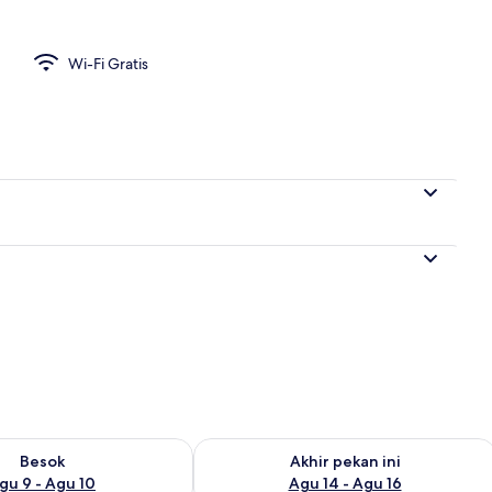
Wi-Fi Gratis
sediaan untuk besok Agu 9 - Agu 10
Periksa ketersediaan untuk akhir pekan
Besok
Akhir pekan ini
gu 9 - Agu 10
Agu 14 - Agu 16