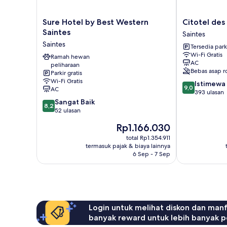
Sure
Citotel
Sure Hotel by Best Western
Citotel des
Hotel
des
Saintes
Saintes
by
Messageries
Saintes
Tersedia park
Best
Saintes
Wi-Fi Gratis
Western
Ramah hewan
AC
peliharaan
Saintes
Bebas asap r
Parkir gratis
Saintes
Wi-Fi Gratis
9.0
Istimewa
9,0
AC
dari
393 ulasan
8.2
10,
Sangat Baik
8,2
dari
Istimewa,
52 ulasan
10,
393
Harga
Rp1.166.030
Sangat
ulasan
sekarang
Baik,
total Rp1.354.911
Rp1.166.030
termasuk pajak & biaya lainnya
52
6 Sep - 7 Sep
ulasan
Login untuk melihat diskon dan man
banyak reward untuk lebih banyak p