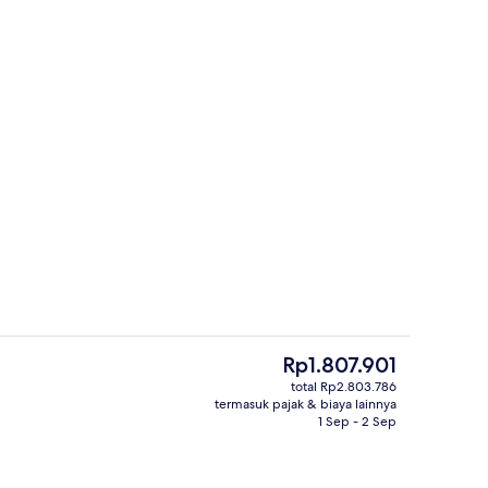
Klasik | Wi-Fi gratis
Eksterior
Harga
Rp1.807.901
saat
total Rp2.803.786
ini
termasuk pajak & biaya lainnya
 | Wi-Fi gratis
Eksterior
Rp1.807.901
1 Sep - 2 Sep