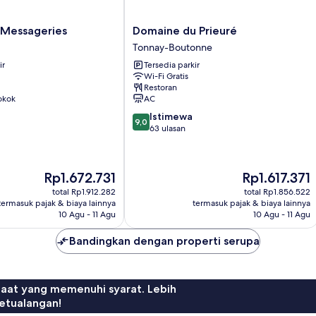
Domaine
 Messageries
Domaine du Prieuré
du
Tonnay-Boutonne
Prieuré
ir
Tersedia parkir
Tonnay-
Wi-Fi Gratis
Boutonne
Restoran
okok
AC
9.0
Istimewa
9,0
dari
63 ulasan
10,
Istimewa,
63
Harga
Harga
Rp1.672.731
Rp1.617.371
ulasan
sekarang
sekarang
total Rp1.912.282
total Rp1.856.522
Rp1.672.731
Rp1.617.371
termasuk pajak & biaya lainnya
termasuk pajak & biaya lainnya
10 Agu - 11 Agu
10 Agu - 11 Agu
Bandingkan dengan properti serupa
faat yang memenuhi syarat. Lebih
etualangan!