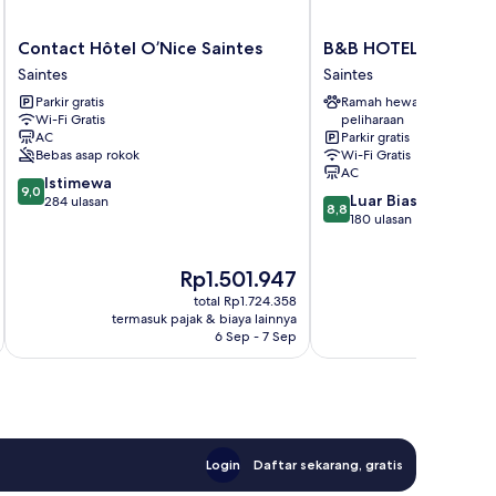
Contact
B&B
Contact Hôtel O’Nice Saintes
B&B HOTEL Saintes
Hôtel
HOTEL
Saintes
Saintes
O’Nice
Saintes
Parkir gratis
Ramah hewan
Saintes
Saintes
Wi-Fi Gratis
peliharaan
Saintes
AC
Parkir gratis
Bebas asap rokok
Wi-Fi Gratis
AC
9.0
Istimewa
9,0
8.8
Luar Biasa
dari
284 ulasan
8,8
dari
180 ulasan
10,
10,
Istimewa,
Luar
284
Harga
H
Rp1.501.947
Biasa,
ulasan
sekarang
s
180
total Rp1.724.358
Rp1.501.947
R
ulasan
termasuk pajak & biaya lainnya
termasuk paj
6 Sep - 7 Sep
Login
Daftar sekarang, gratis