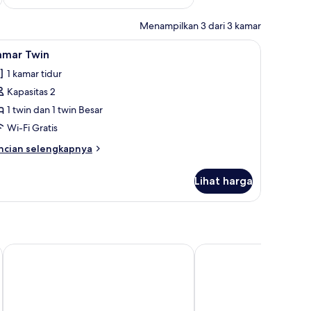
Menampilkan 3 dari 3 kamar
ihat
Kamar Twin | Wi-Fi gratis
4
amar Twin
emua
1 kamar tidur
oto
Kapasitas 2
ntuk
amar
1 twin dan 1 twin Besar
win
Wi-Fi Gratis
ncian
ncian selengkapnya
bih
njut
Lihat harga
tuk
amar
in
Contact Hôtel O’Nice Saintes
B&B HOTEL Saintes