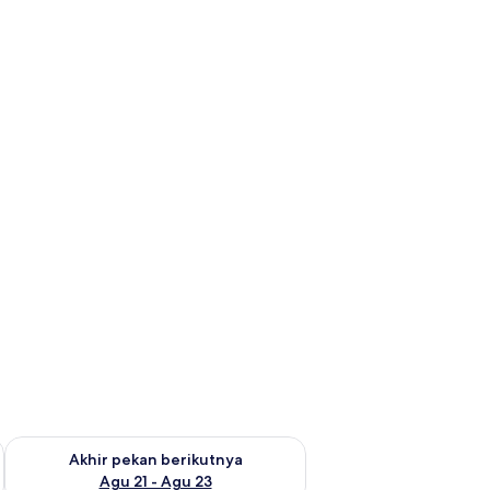
 ini Agu 14 - Agu 16
Periksa ketersediaan untuk akhir pekan berikutnya Agu 21 - A
Akhir pekan berikutnya
Agu 21 - Agu 23