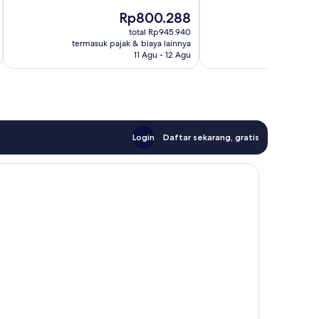
ulasan
Biasa,
Harga
Rp800.288
211
sekarang
ulasan
total Rp945.940
Rp800.288
termasuk pajak & biaya lainnya
termasuk paj
11 Agu - 12 Agu
Login
Daftar sekarang, gratis