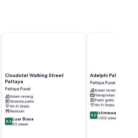
 The Quba Hotel Pattaya
Cloudotel Walking Street Pattaya
Adelphi Pattaya
Cloudotel
Adelphi
Cloudotel Walking Street
Adelphi Pattaya
Walking
Pattaya
Pattaya
Pattaya Pusat
Street
Pattaya
Pattaya Pusat
Kolam renang
Pattaya
Pusat
Transportasi bandara
Pattaya
Kolam renang
Parkir gratis
Tersedia parkir
Pusat
Wi-Fi Gratis
Wi-Fi Gratis
Restoran
9.0
Istimewa
9,0
dari
1.002 ulasan
8.6
Luar Biasa
8,6
10,
dari
211 ulasan
Istimewa,
10,
1.002
Luar