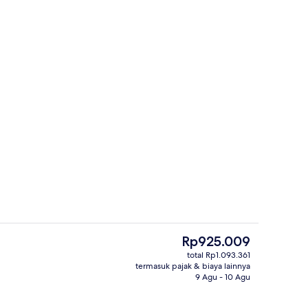
| Minibar, Wi-Fi gratis, dan seprai linen
Penthouse Deluks | Minibar, Wi-Fi grat
Harga
Rp925.009
saat
total Rp1.093.361
ini
termasuk pajak & biaya lainnya
Detail interior
Rp925.009
9 Agu - 10 Agu