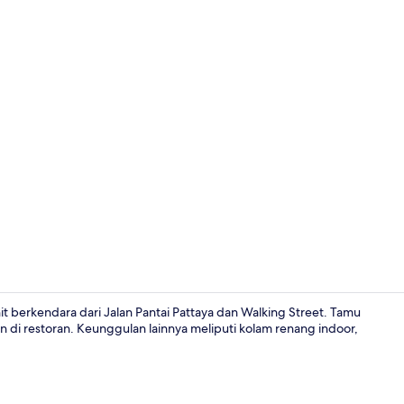
Kamar Klasik 
t berkendara dari Jalan Pantai Pattaya dan Walking Street. Tamu
an di restoran. Keunggulan lainnya meliputi kolam renang indoor,
Eksterior