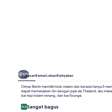
37+
Ringkasan
Kamar
Lokasi
Kebijakan
Climax Berlin memiliki klub malam dan berada hanya 5 meni
dapat memanjakan diri dengan pijat ala Thailand, lalu mak
bar tepi kolam renang, dan bar/lounge.
Ulasan
Sangat bagus
8,0
8,0 dari 10