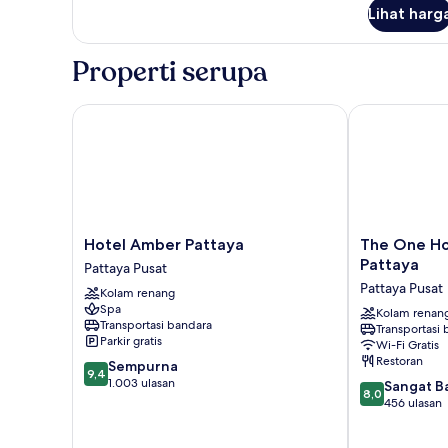
lanjut
Lihat harg
untuk
Kamar
Properti serupa
Hotel Amber Pattaya
The One Hotel
Hotel
The
Hotel Amber Pattaya
The One Ho
Amber
One
Pattaya
Pattaya Pusat
Pattaya
Hotel
Pattaya Pusat
Kolam renang
Pattaya
Bay
Spa
Pusat
Breeze
Kolam renan
Transportasi bandara
Transportasi
Pattaya
Parkir gratis
Wi-Fi Gratis
Pattaya
Restoran
9.4
Sempurna
Pusat
9,4
dari
1.003 ulasan
8.0
Sangat B
8,0
10,
dari
456 ulasan
Sempurna,
10,
1.003
Sangat