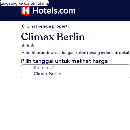
Langsung ke konten utama
Lihat semua properti
Climax Berlin
Properti
bintang
Hotel khusus dewasa dengan kolam renang indoor, di dekat 
3.0
Pilih tanggal untuk melihat harga
Ke mana?
Galeri
foto
untuk
Climax
Berlin