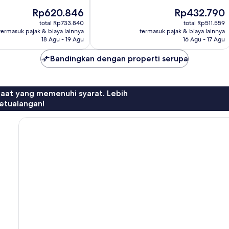
10,
Harga
Harga
Rp620.846
Rp432.790
Istimewa,
sekarang
sekarang
217
total Rp733.840
total Rp511.559
Rp620.846
Rp432.790
termasuk pajak & biaya lainnya
termasuk pajak & biaya lainnya
ulasan
18 Agu - 19 Agu
16 Agu - 17 Agu
Bandingkan dengan properti serupa
faat yang memenuhi syarat. Lebih
etualangan!