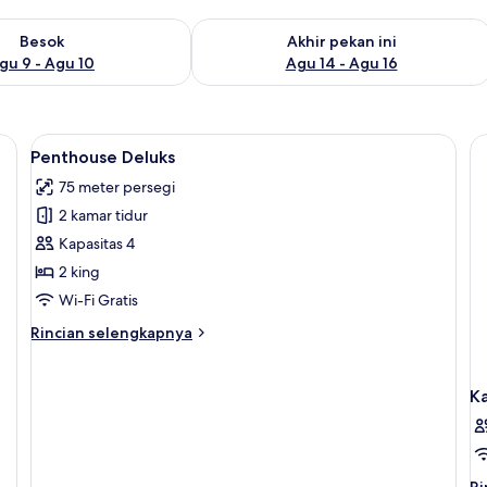
sediaan untuk besok Agu 9 - Agu 10
Periksa ketersediaan untuk akhir pekan
Besok
Akhir pekan ini
gu 9 - Agu 10
Agu 14 - Agu 16
atis, dan seprai linen
Lihat
Penthouse Deluks | Minibar, Wi-Fi grati
10
Penthouse Deluks
semua
75 meter persegi
foto
2 kamar tidur
untuk
Penthouse
Kapasitas 4
Deluks
2 king
Wi-Fi Gratis
Rincian
Rincian selengkapnya
lebih
lanjut
untuk
K
Penthouse
Deluks
Ri