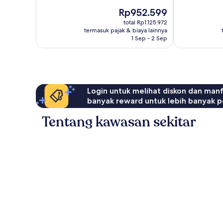
ulasan
Baik,
Harga
Rp952.599
456
sekarang
ulasan
total Rp1.125.972
Rp952.599
termasuk pajak & biaya lainnya
1 Sep - 2 Sep
Login untuk melihat diskon dan man
banyak reward untuk lebih banyak p
Tentang kawasan sekitar