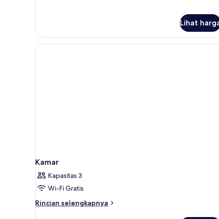
Lihat harg
Kamar
Kapasitas 3
Wi-Fi Gratis
Rincian
Rincian selengkapnya
lebih