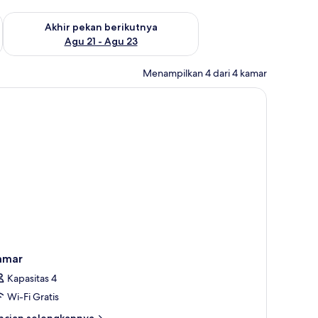
 ini Agu 14 - Agu 16
Periksa ketersediaan untuk akhir pekan berikutnya Agu 21 - A
Akhir pekan berikutnya
Agu 21 - Agu 23
Menampilkan 4 dari 4 kamar
s, dan seprai linen
amar
Kapasitas 4
Wi-Fi Gratis
ncian