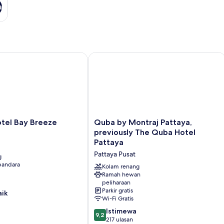
a
 Bay Breeze Pattaya
Quba by Montraj Pattaya, previously
Quba
tel Bay Breeze
Quba by Montraj Pattaya,
by
previously The Quba Hotel
Montraj
Pattaya
Pattaya,
Pattaya Pusat
g
previously
 bandara
The
Kolam renang
Quba
Ramah hewan
peliharaan
Hotel
Parkir gratis
aik
Pattaya
Wi-Fi Gratis
Pattaya
9.2
Pusat
Istimewa
9,2
dari
217 ulasan