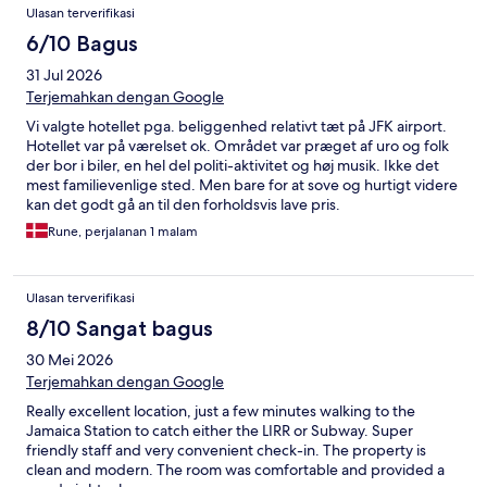
Ulasan
Ulasan terverifikasi
6/10 Bagus
31 Jul 2026
Terjemahkan dengan Google
Vi valgte hotellet pga. beliggenhed relativt tæt på JFK airport.
Hotellet var på værelset ok. Området var præget af uro og folk
der bor i biler, en hel del politi-aktivitet og høj musik. Ikke det
mest familievenlige sted. Men bare for at sove og hurtigt videre
kan det godt gå an til den forholdsvis lave pris.
Rune, perjalanan 1 malam
Ulasan terverifikasi
8/10 Sangat bagus
30 Mei 2026
Terjemahkan dengan Google
Really excellent location, just a few minutes walking to the
Jamaica Station to catch either the LIRR or Subway. Super
friendly staff and very convenient check-in. The property is
clean and modern. The room was comfortable and provided a