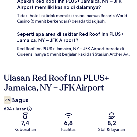
Apakah Red Roof Inn PLUS+ Jamaica, NY – JFK
Airport memiliki kasino di dalamnya?
Tidak, hotel ini tidak memiliki kasino, namun Resorts World
Casino (6 menit berkendara) berada tidak jauh.
Seperti apa area di sekitar Red Roof Inn PLUS+
Jamaica, NY – JFK Airport?
Red Roof Inn PLUS+ Jamaica, NY – JFK Airport berada di
Queens, hanya 6 menit berjalan kaki dari Stasiun Archer Av..
Ulasan Red Roof Inn PLUS+
Ulasan
Jamaica, NY – JFK Airport
Bagus
7,6
694 ulasan
7,4
6,8
8,2
Kebersihan
Fasilitas
Staf & layanan