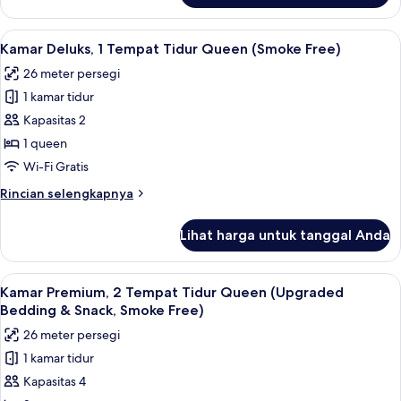
(Smoke
Kamar
Free)
Deluks,
Lihat
Meja kerja, ruang kerja ramah laptop,
5
2
Kamar Deluks, 1 Tempat Tidur Queen (Smoke Free)
semua
Tempat
26 meter persegi
Tidur
foto
Queen
1 kamar tidur
untuk
(Smoke
Kamar
Kapasitas 2
Free)
Deluks,
1 queen
1
Wi-Fi Gratis
Tempat
Rincian
Rincian selengkapnya
Tidur
lebih
Queen
lanjut
Lihat harga untuk tanggal Anda
untuk
(Smoke
Kamar
Free)
Deluks,
Lihat
Meja kerja, ruang kerja ramah laptop,
9
1
Kamar Premium, 2 Tempat Tidur Queen (Upgraded
semua
Tempat
Bedding & Snack, Smoke Free)
Tidur
foto
26 meter persegi
Queen
untuk
(Smoke
1 kamar tidur
Kamar
Free)
Kapasitas 4
Premium,