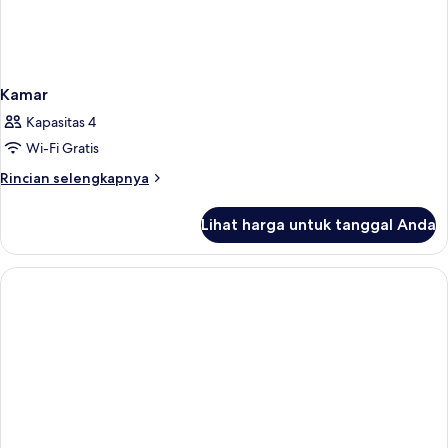
Kamar
Kapasitas 4
Wi-Fi Gratis
Rincian
Rincian selengkapnya
lebih
lanjut
Lihat harga untuk tanggal Anda
untuk
Kamar