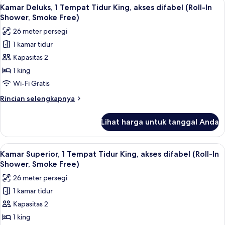
Lihat
Meja kerja, ruang kerja ramah laptop,
Snack,
5
1
Kamar Deluks, 1 Tempat Tidur King, akses difabel (Roll-In
semua
Tempat
Smoke
Shower, Smoke Free)
Tidur
foto
Free)
26 meter persegi
King
untuk
(Upgraded
1 kamar tidur
Kamar
Bedding
Kapasitas 2
Deluks,
&
Snack,
1
1 king
Smoke
Tempat
Wi-Fi Gratis
Free)
Tidur
Rincian
Rincian selengkapnya
King,
lebih
akses
lanjut
Lihat harga untuk tanggal Anda
untuk
difabel
Kamar
(Roll-
Deluks,
Lihat
Meja kerja, ruang kerja ramah laptop,
In
5
1
Kamar Superior, 1 Tempat Tidur King, akses difabel (Roll-In
semua
Tempat
Shower,
Shower, Smoke Free)
Tidur
foto
Smoke
26 meter persegi
King,
untuk
Free)
akses
1 kamar tidur
Kamar
difabel
Kapasitas 2
Superior,
(Roll-
In
1
1 king
Shower,