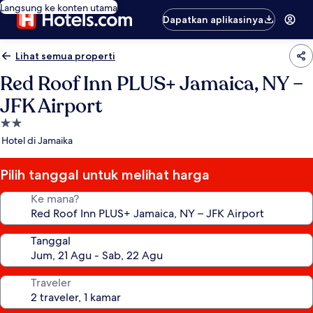
Langsung ke konten utama
Dapatkan aplikasinya
Lihat semua properti
Red Roof Inn PLUS+ Jamaica, NY –
JFK Airport
Properti
bintang
Hotel di Jamaika
2.0
Pilih tanggal untuk melihat harga
Ke mana?
Tanggal
Traveler