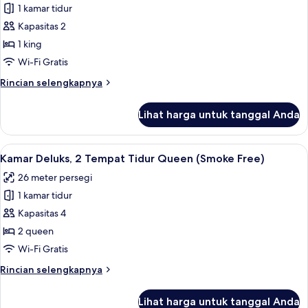
King
1 kamar tidur
untuk
(Smoke
Kamar
Kapasitas 2
Free)
Superior,
1 king
1
Wi-Fi Gratis
Tempat
Rincian
Rincian selengkapnya
Tidur
lebih
King
lanjut
Lihat harga untuk tanggal Anda
untuk
(Smoke
Kamar
Free)
Superior,
Lihat
Meja kerja, ruang kerja ramah laptop,
6
1
Kamar Deluks, 2 Tempat Tidur Queen (Smoke Free)
semua
Tempat
26 meter persegi
Tidur
foto
King
1 kamar tidur
untuk
(Smoke
Kamar
Kapasitas 4
Free)
Deluks,
2 queen
2
Wi-Fi Gratis
Tempat
Rincian
Rincian selengkapnya
Tidur
lebih
Queen
lanjut
Lihat harga untuk tanggal Anda
untuk