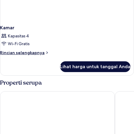
Kamar
Kapasitas 4
Wi-Fi Gratis
Rincian
Rincian selengkapnya
lebih
lanjut
Lihat harga untuk tanggal Anda
untuk
Kamar
Properti serupa
Best Western Jamaica Inn
Quality 