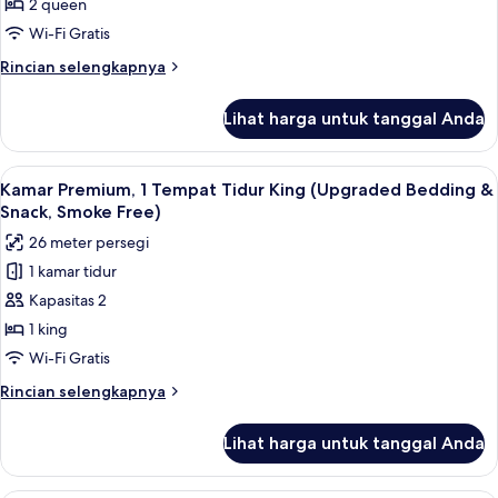
2
2 queen
Tempat
Wi-Fi Gratis
Tidur
Rincian
Rincian selengkapnya
Queen
lebih
(Upgraded
lanjut
Lihat harga untuk tanggal Anda
untuk
Bedding
Kamar
&
Premium,
Lihat
Meja kerja, ruang kerja ramah laptop,
Snack,
9
2
Kamar Premium, 1 Tempat Tidur King (Upgraded Bedding &
semua
Tempat
Smoke
Snack, Smoke Free)
Tidur
foto
Free)
26 meter persegi
Queen
untuk
(Upgraded
1 kamar tidur
Kamar
Bedding
Kapasitas 2
Premium,
&
Snack,
1
1 king
Smoke
Tempat
Wi-Fi Gratis
Free)
Tidur
Rincian
Rincian selengkapnya
King
lebih
(Upgraded
lanjut
Lihat harga untuk tanggal Anda
untuk
Bedding
Kamar
&
Premium,