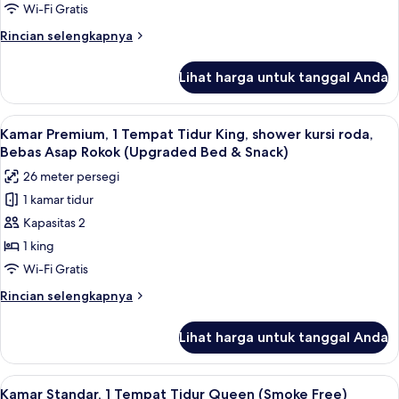
Tempat
Wi-Fi Gratis
Smoke
Tidur
Free)
Rincian
Rincian selengkapnya
King,
lebih
akses
lanjut
Lihat harga untuk tanggal Anda
untuk
difabel
Kamar
(Roll-
Superior,
Lihat
Meja kerja, ruang kerja ramah laptop,
In
6
1
Kamar Premium, 1 Tempat Tidur King, shower kursi roda,
semua
Tempat
Shower,
Bebas Asap Rokok (Upgraded Bed & Snack)
Tidur
foto
Smoke
26 meter persegi
King,
untuk
Free)
akses
1 kamar tidur
Kamar
difabel
Kapasitas 2
Premium,
(Roll-
In
1
1 king
Shower,
Tempat
Wi-Fi Gratis
Smoke
Tidur
Free)
Rincian
Rincian selengkapnya
King,
lebih
shower
lanjut
Lihat harga untuk tanggal Anda
untuk
kursi
Kamar
roda,
Premium,
Lihat
Meja kerja, ruang kerja ramah laptop,
Bebas
10
1
Kamar Standar, 1 Tempat Tidur Queen (Smoke Free)