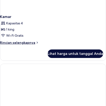
Kamar
Kapasitas 4
1 king
Wi-Fi Gratis
Rincian
Rincian selengkapnya
lebih
lanjut
Lihat harga untuk tanggal Anda
untuk
Kamar