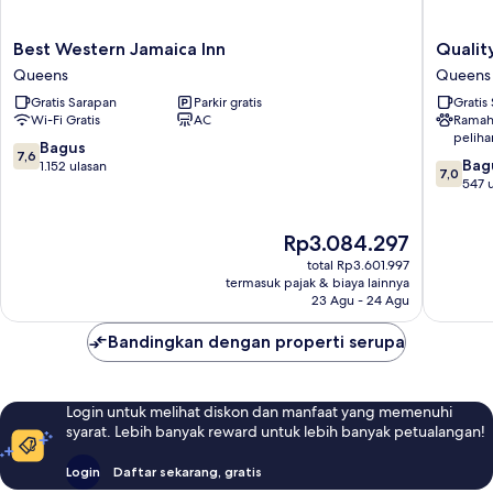
Best
Quality
Best Western Jamaica Inn
Qualit
Western
Inn
Queens
Queens
Jamaica
JFK
Gratis Sarapan
Parkir gratis
Gratis
Inn
Airport
Wi-Fi Gratis
AC
Ramah
Queens
Rockaw
peliha
Blvd
7.6
Bagus
7,6
7.0
Queens
Bag
dari
1.152 ulasan
7,0
dari
547 
10,
10,
Bagus,
Bagus,
1.152
Harga
Rp3.084.297
547
ulasan
sekarang
ulasan
total Rp3.601.997
Rp3.084.297
termasuk pajak & biaya lainnya
23 Agu - 24 Agu
Bandingkan dengan properti serupa
Login untuk melihat diskon dan manfaat yang memenuhi
syarat. Lebih banyak reward untuk lebih banyak petualangan!
Login
Daftar sekarang, gratis