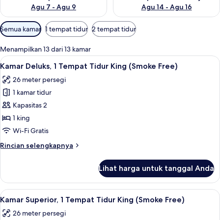
Agu 7 - Agu 9
Agu 14 - Agu 16
Filter
Semua kamar
1 tempat tidur
2 tempat tidur
tersedia
untuk
Menampilkan 13 dari 13 kamar
kamar
Lihat
Meja kerja, ruang kerja ramah laptop,
5
Kamar Deluks, 1 Tempat Tidur King (Smoke Free)
semua
26 meter persegi
foto
1 kamar tidur
untuk
Kamar
Kapasitas 2
Deluks,
1 king
1
Wi-Fi Gratis
Tempat
Rincian
Rincian selengkapnya
Tidur
lebih
King
lanjut
Lihat harga untuk tanggal Anda
untuk
(Smoke
Kamar
Free)
Deluks,
Lihat
Meja kerja, ruang kerja ramah laptop,
9
1
Kamar Superior, 1 Tempat Tidur King (Smoke Free)
semua
Tempat
26 meter persegi
Tidur
foto